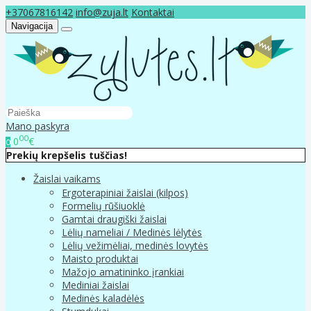
+37067816142
info@zuja.lt
Kontaktai
Navigacija
Mano paskyra
00
0
€
0
Prekių krepšelis tuščias!
Žaislai vaikams
Ergoterapiniai žaislai (kilpos)
Formelių rūšiuoklė
Gamtai draugiški žaislai
Lėlių nameliai / Medinės lėlytės
Lėlių vežimėliai, medinės lovytės
Maisto produktai
Mažojo amatininko įrankiai
Mediniai žaislai
Medinės kaladėlės