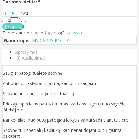
Turimas kiekis:
5
99
16
€
su PVM
Turite klausimų apie šią prekę?
Klauskite
Gamintojas:
MY CARRY POTTY
Aprašymas
(0) Atsiliepimai
Saugi ir patogi tualeto sėdynė.
Ant dugno neslystanti guma, kad būtų saugiau.
Sėdynė tinka ant daugumos tualetų.
Priekyje specialus paaukštinimas, kad apsaugotų nuo skysčių
ištekėjimo.
Rankenėlės, kad būtų patogiau laikytis vaikui sėdint ant tualeto.
Sėdynė turi specialų kabliuką, kad nenaudojant būtų galima
pakabinti.