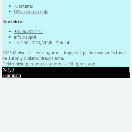
Klientams
Užsakymų istorija
Kontaktai
+37067816142
info@zuja.lt
I-V 9:00-17:00, VI-VII - Teirautis
2026 © Visos teisės saugomos. Kopijuoti, platinti svetainės turinį
be autorių sutikimo draudžiama.
Elektroninių parduotuvių nuoma
-
eShoprent.com
Rašyti
Skambinti