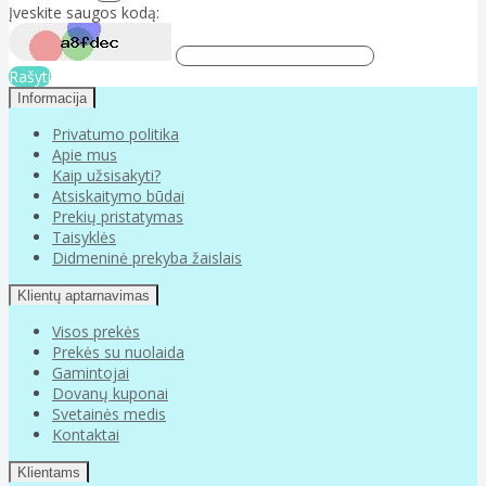
Įveskite saugos kodą:
Rašyti
Informacija
Privatumo politika
Apie mus
Kaip užsisakyti?
Atsiskaitymo būdai
Prekių pristatymas
Taisyklės
Didmeninė prekyba žaislais
Klientų aptarnavimas
Visos prekės
Prekės su nuolaida
Gamintojai
Dovanų kuponai
Svetainės medis
Kontaktai
Klientams