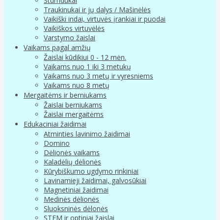
Stumdukai
Traukinukai ir jų dalys / Mašinėlės
Vaikiški indai, virtuvės įrankiai ir puodai
Vaikiškos virtuvėlės
Varstymo žaislai
Vaikams pagal amžių
Žaislai kūdikiui 0 - 12 mėn.
Vaikams nuo 1 iki 3 metukų
Vaikams nuo 3 metų ir vyresniems
Vaikams nuo 8 metų
Mergaitėms ir berniukams
Žaislai berniukams
Žaislai mergaitėms
Edukaciniai žaidimai
Atminties lavinimo žaidimai
Domino
Dėlionės vaikams
Kaladėlių dėlionės
Kūrybiškumo ugdymo rinkiniai
Lavinamieji žaidimai, galvosūkiai
Magnetiniai žaidimai
Medinės dėlionės
Sluoksninės dėlonės
STEM ir optiniai žaislai