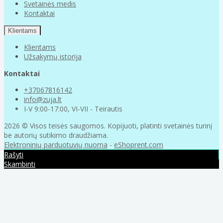
Svetainės medis
Kontaktai
Klientams
Klientams
Užsakymų istorija
Kontaktai
+37067816142
info@zuja.lt
I-V 9:00-17:00, VI-VII - Teirautis
2026 © Visos teisės saugomos. Kopijuoti, platinti svetainės turinį
be autorių sutikimo draudžiama.
Elektroninių parduotuvių nuoma
-
eShoprent.com
Rašyti
Skambinti