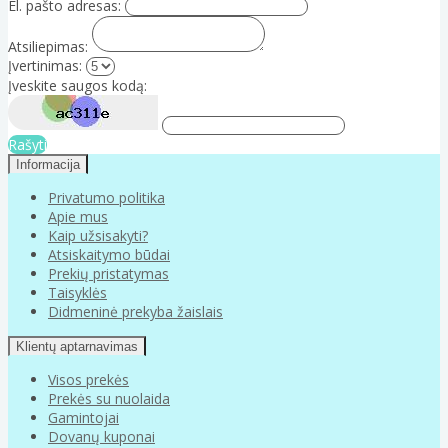
El. pašto adresas:
Atsiliepimas:
Įvertinimas:
Įveskite saugos kodą:
Rašyti
Informacija
Privatumo politika
Apie mus
Kaip užsisakyti?
Atsiskaitymo būdai
Prekių pristatymas
Taisyklės
Didmeninė prekyba žaislais
Klientų aptarnavimas
Visos prekės
Prekės su nuolaida
Gamintojai
Dovanų kuponai