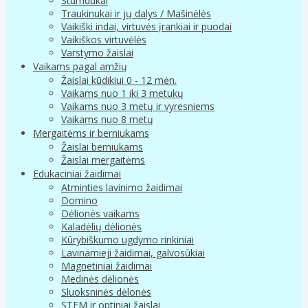
Stumdukai
Traukinukai ir jų dalys / Mašinėlės
Vaikiški indai, virtuvės įrankiai ir puodai
Vaikiškos virtuvėlės
Varstymo žaislai
Vaikams pagal amžių
Žaislai kūdikiui 0 - 12 mėn.
Vaikams nuo 1 iki 3 metukų
Vaikams nuo 3 metų ir vyresniems
Vaikams nuo 8 metų
Mergaitėms ir berniukams
Žaislai berniukams
Žaislai mergaitėms
Edukaciniai žaidimai
Atminties lavinimo žaidimai
Domino
Dėlionės vaikams
Kaladėlių dėlionės
Kūrybiškumo ugdymo rinkiniai
Lavinamieji žaidimai, galvosūkiai
Magnetiniai žaidimai
Medinės dėlionės
Sluoksninės dėlonės
STEM ir optiniai žaislai