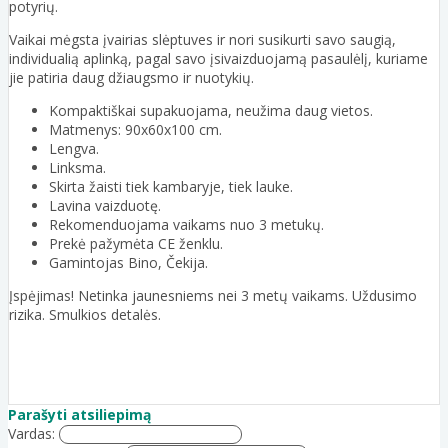
potyrių.
Vaikai mėgsta įvairias slėptuves ir nori susikurti savo saugią,
individualią aplinką, pagal savo įsivaizduojamą pasaulėlį, kuriame
jie patiria daug džiaugsmo ir nuotykių.
Kompaktiškai supakuojama, neužima daug vietos.
Matmenys: 90x60x100 cm.
Lengva.
Linksma.
Skirta žaisti tiek kambaryje, tiek lauke.
Lavina vaizduotę.
Rekomenduojama vaikams nuo 3 metukų.
Prekė pažymėta CE ženklu.
Gamintojas Bino, Čekija.
Įspėjimas! Netinka jaunesniems nei 3 metų vaikams. Uždusimo
rizika. Smulkios detalės.
Parašyti atsiliepimą
Vardas: