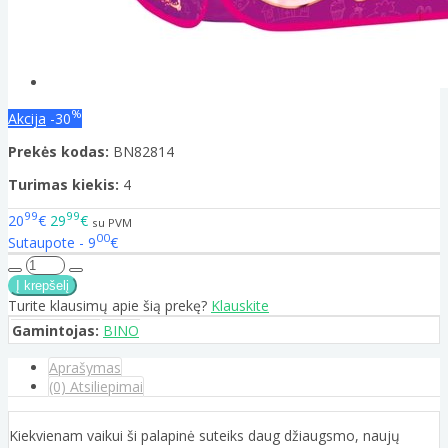
%
Akcija
-30
Prekės kodas:
BN82814
Turimas kiekis:
4
99
99
20
€
29
€
su PVM
00
Sutaupote - 9
€
Turite klausimų apie šią prekę?
Klauskite
Gamintojas:
BINO
Aprašymas
(0) Atsiliepimai
Kiekvienam vaikui ši palapinė suteiks daug džiaugsmo, naujų