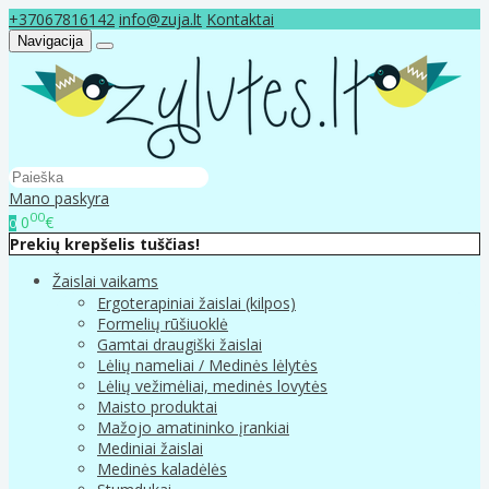
+37067816142
info@zuja.lt
Kontaktai
Navigacija
Mano paskyra
00
0
€
0
Prekių krepšelis tuščias!
Žaislai vaikams
Ergoterapiniai žaislai (kilpos)
Formelių rūšiuoklė
Gamtai draugiški žaislai
Lėlių nameliai / Medinės lėlytės
Lėlių vežimėliai, medinės lovytės
Maisto produktai
Mažojo amatininko įrankiai
Mediniai žaislai
Medinės kaladėlės