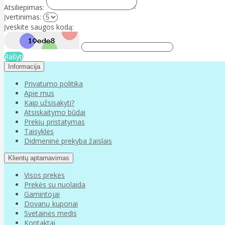
Atsiliepimas:
Įvertinimas:
Įveskite saugos kodą:
Rašyti
Informacija
Privatumo politika
Apie mus
Kaip užsisakyti?
Atsiskaitymo būdai
Prekių pristatymas
Taisyklės
Didmeninė prekyba žaislais
Klientų aptarnavimas
Visos prekės
Prekės su nuolaida
Gamintojai
Dovanų kuponai
Svetainės medis
Kontaktai