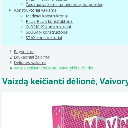
Žaidimai vaikams turintiems spec. poreikių
Konstruktoriai vaikams
Mediniai konstruktoriai
PLUS PLUS konstruktoriai
Q-BRICKS konstruktoriai
SLUBAN konstruktoriai
STAX konstruktoriai
Pagrindinis
Edukaciniai žaidimai
Dėlionės vaikams
Vaizdą keičianti dėlionė, Vaivorykštė, 50 det.
Vaizdą keičianti dėlionė, Vaivor