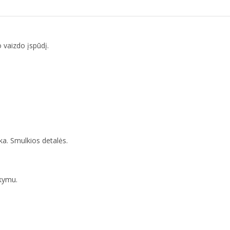
o vaizdo įspūdį.
a. Smulkios detalės.
akymu.