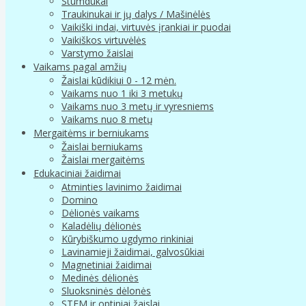
Stumdukai
Traukinukai ir jų dalys / Mašinėlės
Vaikiški indai, virtuvės įrankiai ir puodai
Vaikiškos virtuvėlės
Varstymo žaislai
Vaikams pagal amžių
Žaislai kūdikiui 0 - 12 mėn.
Vaikams nuo 1 iki 3 metukų
Vaikams nuo 3 metų ir vyresniems
Vaikams nuo 8 metų
Mergaitėms ir berniukams
Žaislai berniukams
Žaislai mergaitėms
Edukaciniai žaidimai
Atminties lavinimo žaidimai
Domino
Dėlionės vaikams
Kaladėlių dėlionės
Kūrybiškumo ugdymo rinkiniai
Lavinamieji žaidimai, galvosūkiai
Magnetiniai žaidimai
Medinės dėlionės
Sluoksninės dėlonės
STEM ir optiniai žaislai