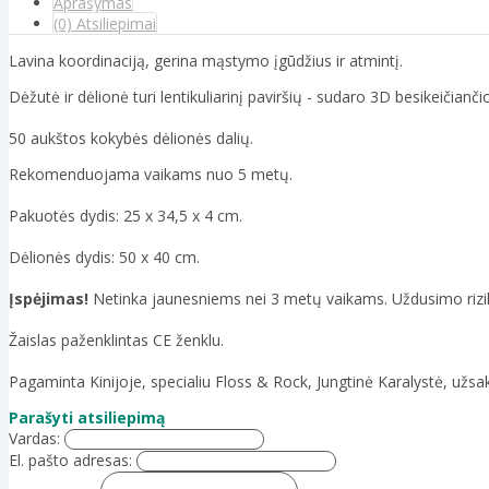
Aprašymas
(0) Atsiliepimai
Lavina koordinaciją, gerina mąstymo įgūdžius ir atmintį.
Dėžutė ir dėlionė turi lentikuliarinį paviršių - sudaro 3D besikeičianči
50 aukštos kokybės dėlionės dalių.
Rekomenduojama vaikams nuo 5 metų.
Pakuotės dydis: 25 x 34,5 x 4 cm.
Dėlionės dydis: 50 x 40 cm.
Įspėjimas!
Netinka jaunesniems nei 3 metų vaikams. Uždusimo rizik
Žaislas paženklintas CE ženklu.
Pagaminta Kinijoje, specialiu Floss & Rock, Jungtinė Karalystė, užs
Parašyti atsiliepimą
Vardas:
El. pašto adresas: