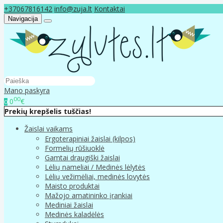
+37067816142
info@zuja.lt
Kontaktai
Navigacija
Mano paskyra
00
0
€
0
Prekių krepšelis tuščias!
Žaislai vaikams
Ergoterapiniai žaislai (kilpos)
Formelių rūšiuoklė
Gamtai draugiški žaislai
Lėlių nameliai / Medinės lėlytės
Lėlių vežimėliai, medinės lovytės
Maisto produktai
Mažojo amatininko įrankiai
Mediniai žaislai
Medinės kaladėlės