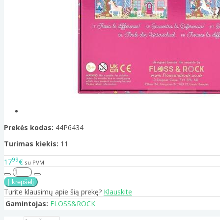
Prekės kodas:
44P6434
Turimas kiekis:
11
99
17
€
su PVM
Turite klausimų apie šią prekę?
Klauskite
Gamintojas:
FLOSS&ROCK