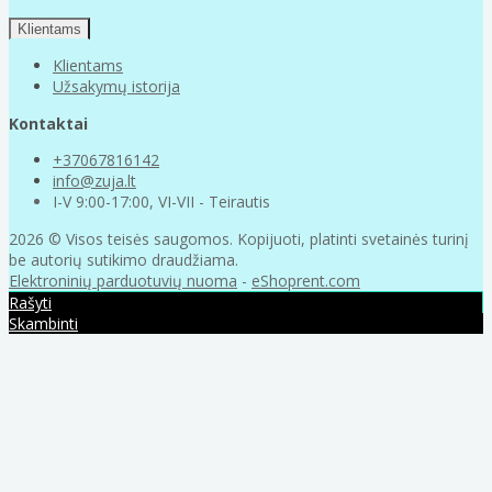
Klientams
Klientams
Užsakymų istorija
Kontaktai
+37067816142
info@zuja.lt
I-V 9:00-17:00, VI-VII - Teirautis
2026 © Visos teisės saugomos. Kopijuoti, platinti svetainės turinį
be autorių sutikimo draudžiama.
Elektroninių parduotuvių nuoma
-
eShoprent.com
Rašyti
Skambinti