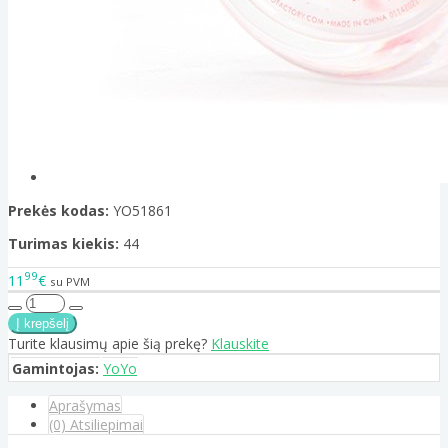
Prekės kodas:
YO51861
Turimas kiekis:
44
99
11
€
su PVM
Turite klausimų apie šią prekę?
Klauskite
Gamintojas:
YoYo
Aprašymas
(0) Atsiliepimai