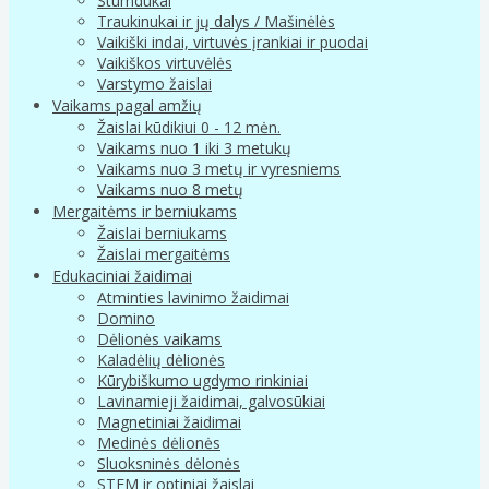
Stumdukai
Traukinukai ir jų dalys / Mašinėlės
Vaikiški indai, virtuvės įrankiai ir puodai
Vaikiškos virtuvėlės
Varstymo žaislai
Vaikams pagal amžių
Žaislai kūdikiui 0 - 12 mėn.
Vaikams nuo 1 iki 3 metukų
Vaikams nuo 3 metų ir vyresniems
Vaikams nuo 8 metų
Mergaitėms ir berniukams
Žaislai berniukams
Žaislai mergaitėms
Edukaciniai žaidimai
Atminties lavinimo žaidimai
Domino
Dėlionės vaikams
Kaladėlių dėlionės
Kūrybiškumo ugdymo rinkiniai
Lavinamieji žaidimai, galvosūkiai
Magnetiniai žaidimai
Medinės dėlionės
Sluoksninės dėlonės
STEM ir optiniai žaislai