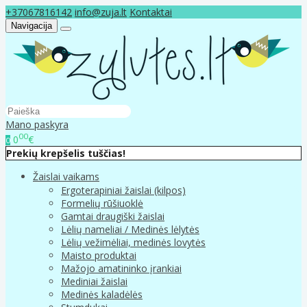
+37067816142
info@zuja.lt
Kontaktai
Navigacija
Mano paskyra
00
0
€
0
Prekių krepšelis tuščias!
Žaislai vaikams
Ergoterapiniai žaislai (kilpos)
Formelių rūšiuoklė
Gamtai draugiški žaislai
Lėlių nameliai / Medinės lėlytės
Lėlių vežimėliai, medinės lovytės
Maisto produktai
Mažojo amatininko įrankiai
Mediniai žaislai
Medinės kaladėlės