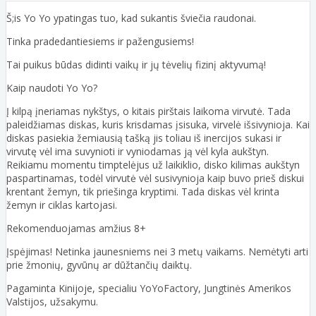
Š;is Yo Yo ypatingas tuo, kad sukantis šviečia raudonai.
Tinka pradedantiesiems ir pažengusiems!
Tai puikus būdas didinti vaikų ir jų tėvelių fizinį aktyvumą!
Kaip naudoti Yo Yo?
Į kilpą įneriamas nykštys, o kitais pirštais laikoma virvutė. Tada
paleidžiamas diskas, kuris krisdamas įsisuka, virvelė išsivynioja. Kai
diskas pasiekia žemiausią tašką jis toliau iš inercijos sukasi ir
virvutę vėl ima suvynioti ir vyniodamas ją vėl kyla aukštyn.
Reikiamu momentu timptelėjus už laikiklio, disko kilimas aukštyn
paspartinamas, todėl virvutė vėl susivynioja kaip buvo prieš diskui
krentant žemyn, tik priešinga kryptimi. Tada diskas vėl krinta
žemyn ir ciklas kartojasi.
Rekomenduojamas amžius 8+
Įspėjimas! Netinka jaunesniems nei 3 metų vaikams. Nemėtyti arti
prie žmonių, gyvūnų ar dūžtančių daiktų.
Pagaminta Kinijoje, specialiu YoYoFactory, Jungtinės Amerikos
Valstijos, užsakymu.