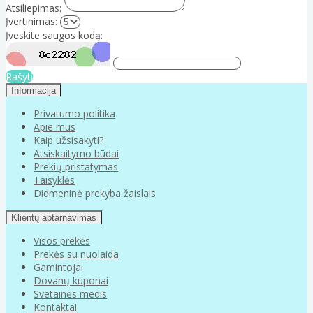
Atsiliepimas:
Įvertinimas:
Įveskite saugos kodą:
Rašyti
Informacija
Privatumo politika
Apie mus
Kaip užsisakyti?
Atsiskaitymo būdai
Prekių pristatymas
Taisyklės
Didmeninė prekyba žaislais
Klientų aptarnavimas
Visos prekės
Prekės su nuolaida
Gamintojai
Dovanų kuponai
Svetainės medis
Kontaktai