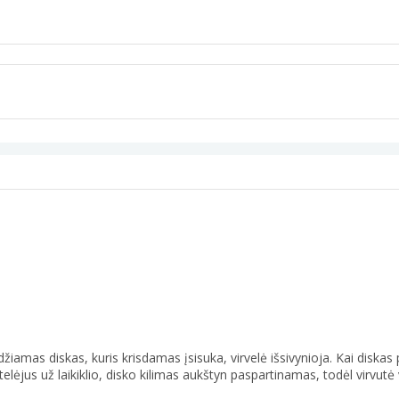
džiamas diskas, kuris krisdamas įsisuka, virvelė išsivynioja. Kai diskas p
ėjus už laikiklio, disko kilimas aukštyn paspartinamas, todėl virvutė v