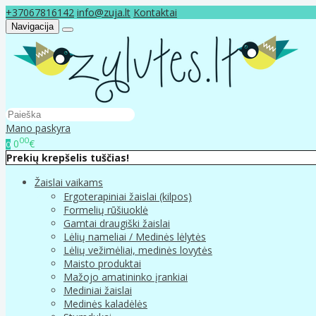
+37067816142
info@zuja.lt
Kontaktai
Navigacija
Mano paskyra
00
0
€
0
Prekių krepšelis tuščias!
Žaislai vaikams
Ergoterapiniai žaislai (kilpos)
Formelių rūšiuoklė
Gamtai draugiški žaislai
Lėlių nameliai / Medinės lėlytės
Lėlių vežimėliai, medinės lovytės
Maisto produktai
Mažojo amatininko įrankiai
Mediniai žaislai
Medinės kaladėlės