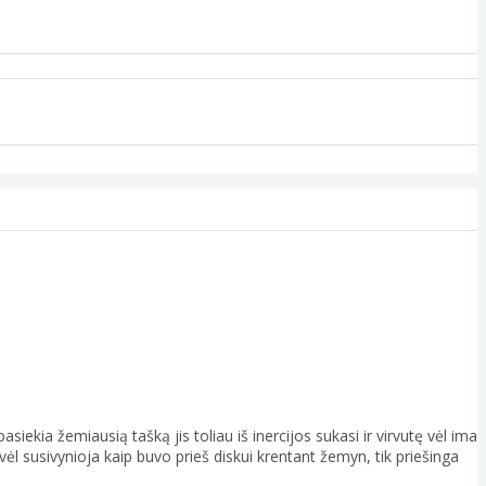
asiekia žemiausią tašką jis toliau iš inercijos sukasi ir virvutę vėl ima
ėl susivynioja kaip buvo prieš diskui krentant žemyn, tik priešinga