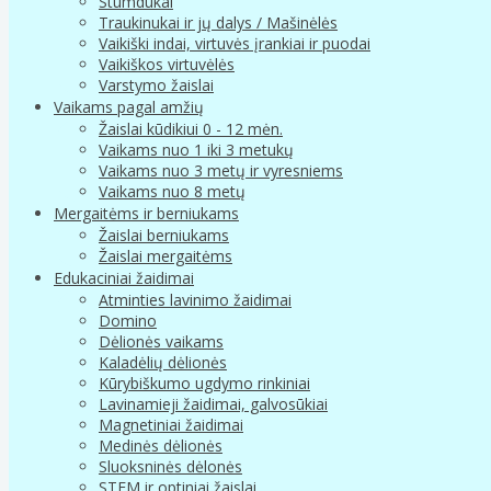
Stumdukai
Traukinukai ir jų dalys / Mašinėlės
Vaikiški indai, virtuvės įrankiai ir puodai
Vaikiškos virtuvėlės
Varstymo žaislai
Vaikams pagal amžių
Žaislai kūdikiui 0 - 12 mėn.
Vaikams nuo 1 iki 3 metukų
Vaikams nuo 3 metų ir vyresniems
Vaikams nuo 8 metų
Mergaitėms ir berniukams
Žaislai berniukams
Žaislai mergaitėms
Edukaciniai žaidimai
Atminties lavinimo žaidimai
Domino
Dėlionės vaikams
Kaladėlių dėlionės
Kūrybiškumo ugdymo rinkiniai
Lavinamieji žaidimai, galvosūkiai
Magnetiniai žaidimai
Medinės dėlionės
Sluoksninės dėlonės
STEM ir optiniai žaislai