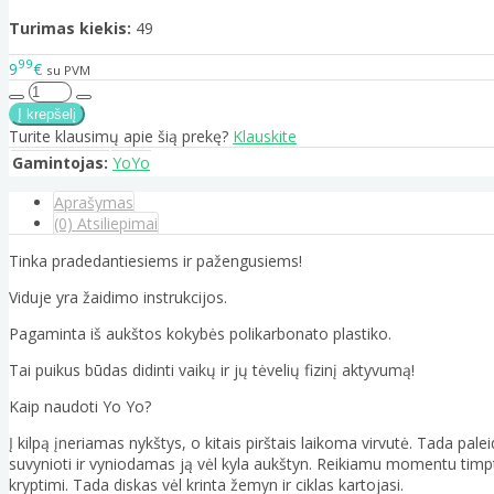
Turimas kiekis:
49
99
9
€
su PVM
Turite klausimų apie šią prekę?
Klauskite
Gamintojas:
YoYo
Aprašymas
(0) Atsiliepimai
Tinka pradedantiesiems ir pažengusiems!
Viduje yra žaidimo instrukcijos.
Pagaminta iš aukštos kokybės polikarbonato plastiko.
Tai puikus būdas didinti vaikų ir jų tėvelių fizinį aktyvumą!
Kaip naudoti Yo Yo?
Į kilpą įneriamas nykštys, o kitais pirštais laikoma virvutė. Tada palei
suvynioti ir vyniodamas ją vėl kyla aukštyn. Reikiamu momentu timptel
kryptimi. Tada diskas vėl krinta žemyn ir ciklas kartojasi.