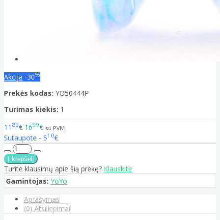
%
Akcija
-30
Prekės kodas:
YO50444P
Turimas kiekis:
1
89
99
11
€
16
€
su PVM
10
Sutaupote - 5
€
Turite klausimų apie šią prekę?
Klauskite
Gamintojas:
YoYo
Aprašymas
(0) Atsiliepimai