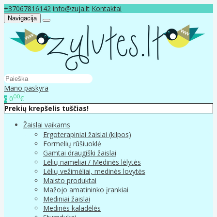
+37067816142
info@zuja.lt
Kontaktai
Navigacija
Mano paskyra
00
0
€
0
Prekių krepšelis tuščias!
Žaislai vaikams
Ergoterapiniai žaislai (kilpos)
Formelių rūšiuoklė
Gamtai draugiški žaislai
Lėlių nameliai / Medinės lėlytės
Lėlių vežimėliai, medinės lovytės
Maisto produktai
Mažojo amatininko įrankiai
Mediniai žaislai
Medinės kaladėlės