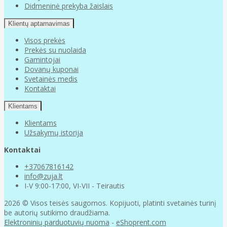
Didmeninė prekyba žaislais
Klientų aptarnavimas
Visos prekės
Prekės su nuolaida
Gamintojai
Dovanų kuponai
Svetainės medis
Kontaktai
Klientams
Klientams
Užsakymų istorija
Kontaktai
+37067816142
info@zuja.lt
I-V 9:00-17:00, VI-VII - Teirautis
2026 © Visos teisės saugomos. Kopijuoti, platinti svetainės turinį
be autorių sutikimo draudžiama.
Elektroninių parduotuvių nuoma
-
eShoprent.com