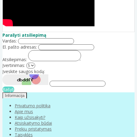
Parašyti atsiliepimą
Vardas:
El. pašto adresas:
Atsiliepimas:
Įvertinimas:
Įveskite saugos kodą:
Rašyti
Informacija
Privatumo politika
Apie mus
Kaip užsisakyti?
Atsiskaitymo būdai
Prekių pristatymas
Taisyklės