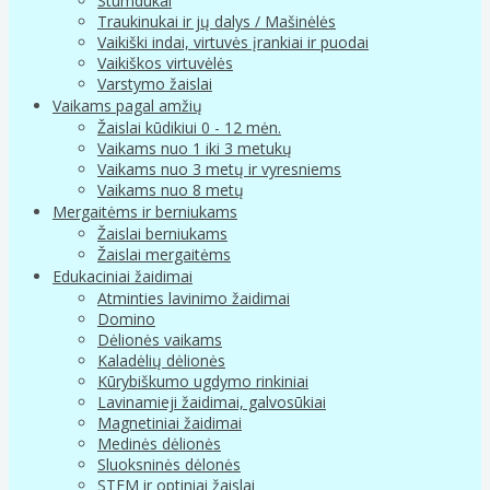
Stumdukai
Traukinukai ir jų dalys / Mašinėlės
Vaikiški indai, virtuvės įrankiai ir puodai
Vaikiškos virtuvėlės
Varstymo žaislai
Vaikams pagal amžių
Žaislai kūdikiui 0 - 12 mėn.
Vaikams nuo 1 iki 3 metukų
Vaikams nuo 3 metų ir vyresniems
Vaikams nuo 8 metų
Mergaitėms ir berniukams
Žaislai berniukams
Žaislai mergaitėms
Edukaciniai žaidimai
Atminties lavinimo žaidimai
Domino
Dėlionės vaikams
Kaladėlių dėlionės
Kūrybiškumo ugdymo rinkiniai
Lavinamieji žaidimai, galvosūkiai
Magnetiniai žaidimai
Medinės dėlionės
Sluoksninės dėlonės
STEM ir optiniai žaislai