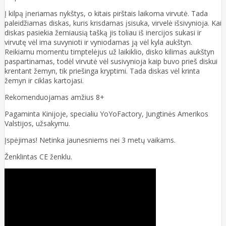
Į kilpą įneriamas nykštys, o kitais pirštais laikoma virvutė. Tada
paleidžiamas diskas, kuris krisdamas įsisuka, virvelė išsivynioja. Kai
diskas pasiekia žemiausią tašką jis toliau iš inercijos sukasi ir
virvutę vėl ima suvynioti ir vyniodamas ją vėl kyla aukštyn.
Reikiamu momentu timptelėjus už laikiklio, disko kilimas aukštyn
paspartinamas, todėl virvutė vėl susivynioja kaip buvo prieš diskui
krentant žemyn, tik priešinga kryptimi. Tada diskas vėl krinta
žemyn ir ciklas kartojasi.
Rekomenduojamas amžius 8+
Pagaminta Kinijoje, specialiu YoYoFactory, Jungtinės Amerikos
Valstijos, užsakymu.
Įspėjimas! Netinka jaunesniems nei 3 metų vaikams.
Ženklintas CE ženklu.