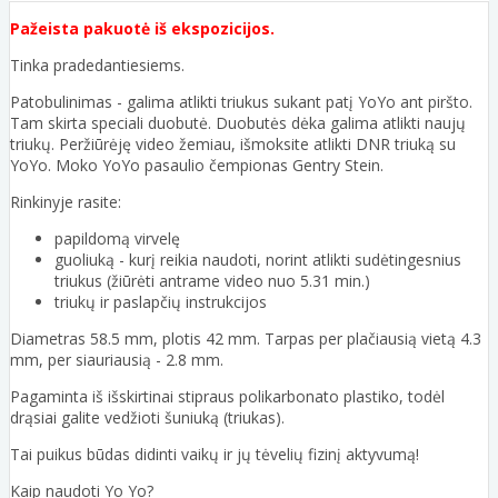
Pažeista pakuotė iš ekspozicijos.
Tinka pradedantiesiems.
Patobulinimas - galima atlikti triukus sukant patį YoYo ant piršto.
Tam skirta speciali duobutė. Duobutės dėka galima atlikti naujų
triukų. Peržiūrėję video žemiau, išmoksite atlikti DNR triuką su
YoYo. Moko YoYo pasaulio čempionas Gentry Stein.
Rinkinyje rasite:
papildomą virvelę
guoliuką - kurį reikia naudoti, norint atlikti sudėtingesnius
triukus (žiūrėti antrame video nuo 5.31 min.)
triukų ir paslapčių instrukcijos
Diametras 58.5 mm, plotis 42 mm. Tarpas per plačiausią vietą 4.3
mm, per siauriausią - 2.8 mm.
Pagaminta iš išskirtinai stipraus polikarbonato plastiko, todėl
drąsiai galite vedžioti šuniuką (triukas).
Tai puikus būdas didinti vaikų ir jų tėvelių fizinį aktyvumą!
Kaip naudoti Yo Yo?