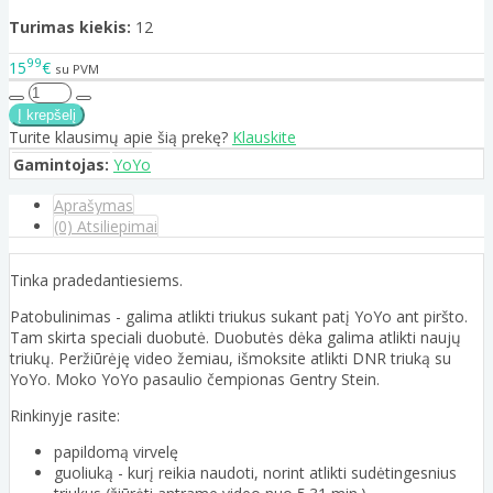
Turimas kiekis:
12
99
15
€
su PVM
Turite klausimų apie šią prekę?
Klauskite
Gamintojas:
YoYo
Aprašymas
(0) Atsiliepimai
Tinka pradedantiesiems.
Patobulinimas - galima atlikti triukus sukant patį YoYo ant piršto.
Tam skirta speciali duobutė. Duobutės dėka galima atlikti naujų
triukų. Peržiūrėję video žemiau, išmoksite atlikti DNR triuką su
YoYo. Moko YoYo pasaulio čempionas Gentry Stein.
Rinkinyje rasite:
papildomą virvelę
guoliuką - kurį reikia naudoti, norint atlikti sudėtingesnius