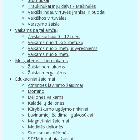
Stumdukai
Traukinukai ir jų dalys / Mašinėlės
Vaikiški indai, virtuvės įrankiai ir puodai
Vaikiškos virtuvėlės
Varstymo žaislai
Vaikams pagal amžių
Žaislai kūdikiui 0 - 12 mėn.
Vaikams nuo 1 iki 3 metukų
Vaikams nuo 3 metų ir vyresniems
Vaikams nuo 8 metų
Mergaitėms ir berniukams
Žaislai berniukams
Žaislai mergaitėms
Edukaciniai žaidimai
Atminties lavinimo žaidimai
Domino
Dėlionės vaikams
Kaladėlių dėlionės
Kūrybiškumo ugdymo rinkiniai
Lavinamieji žaidimai, galvosūkiai
Magnetiniai žaidimai
Medinės dėlionės
Sluoksninės dėlonės
STEM ir optiniai žaislai