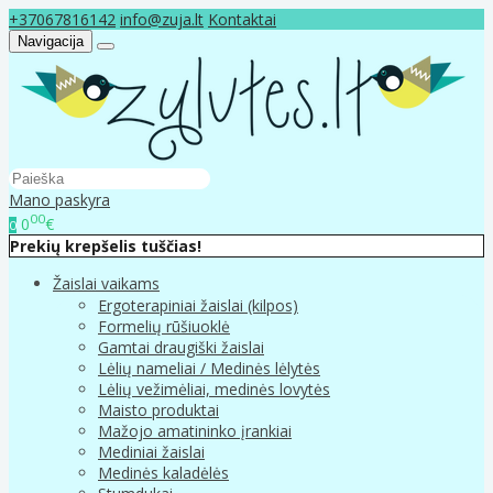
+37067816142
info@zuja.lt
Kontaktai
Navigacija
Mano paskyra
00
0
€
0
Prekių krepšelis tuščias!
Žaislai vaikams
Ergoterapiniai žaislai (kilpos)
Formelių rūšiuoklė
Gamtai draugiški žaislai
Lėlių nameliai / Medinės lėlytės
Lėlių vežimėliai, medinės lovytės
Maisto produktai
Mažojo amatininko įrankiai
Mediniai žaislai
Medinės kaladėlės