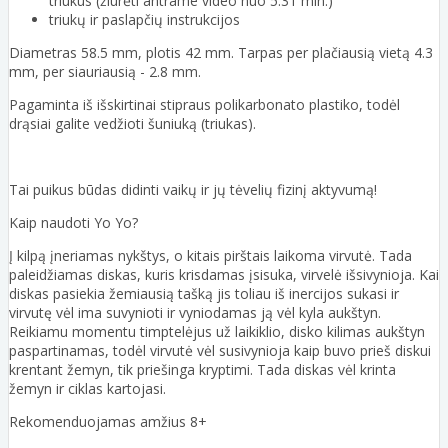
triukus (žiūrėti antrame video nuo 5.31 min.)
triukų ir paslapčių instrukcijos
Diametras 58.5 mm, plotis 42 mm. Tarpas per plačiausią vietą 4.3
mm, per siauriausią - 2.8 mm.
Pagaminta iš išskirtinai stipraus polikarbonato plastiko, todėl
drąsiai galite vedžioti šuniuką (triukas).
Tai puikus būdas didinti vaikų ir jų tėvelių fizinį aktyvumą!
Kaip naudoti Yo Yo?
Į kilpą įneriamas nykštys, o kitais pirštais laikoma virvutė. Tada
paleidžiamas diskas, kuris krisdamas įsisuka, virvelė išsivynioja. Kai
diskas pasiekia žemiausią tašką jis toliau iš inercijos sukasi ir
virvutę vėl ima suvynioti ir vyniodamas ją vėl kyla aukštyn.
Reikiamu momentu timptelėjus už laikiklio, disko kilimas aukštyn
paspartinamas, todėl virvutė vėl susivynioja kaip buvo prieš diskui
krentant žemyn, tik priešinga kryptimi. Tada diskas vėl krinta
žemyn ir ciklas kartojasi.
Rekomenduojamas amžius 8+