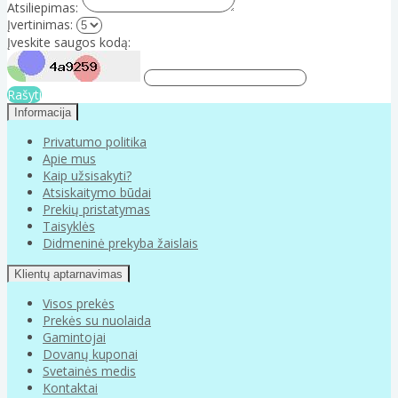
Atsiliepimas:
Įvertinimas:
Įveskite saugos kodą:
Rašyti
Informacija
Privatumo politika
Apie mus
Kaip užsisakyti?
Atsiskaitymo būdai
Prekių pristatymas
Taisyklės
Didmeninė prekyba žaislais
Klientų aptarnavimas
Visos prekės
Prekės su nuolaida
Gamintojai
Dovanų kuponai
Svetainės medis
Kontaktai