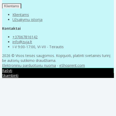
Klientams
Klientams
Užsakymų istorija
Kontaktai
+37067816142
info@zuja.lt
I-V 9:00-17:00, VI-VII - Teirautis
2026 © Visos teisės saugomos. Kopijuoti, platinti svetainės turinį
be autorių sutikimo draudžiama.
Elektroninių parduotuvių nuoma
-
eShoprent.com
Rašyti
Skambinti