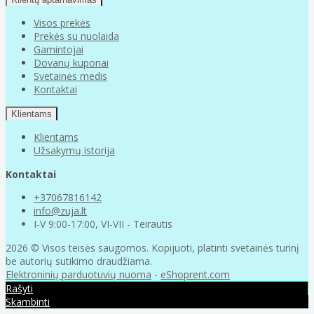
Visos prekės
Prekės su nuolaida
Gamintojai
Dovanų kuponai
Svetainės medis
Kontaktai
Klientams
Klientams
Užsakymų istorija
Kontaktai
+37067816142
info@zuja.lt
I-V 9:00-17:00, VI-VII - Teirautis
2026 © Visos teisės saugomos. Kopijuoti, platinti svetainės turinį
be autorių sutikimo draudžiama.
Elektroninių parduotuvių nuoma
-
eShoprent.com
Rašyti
Skambinti