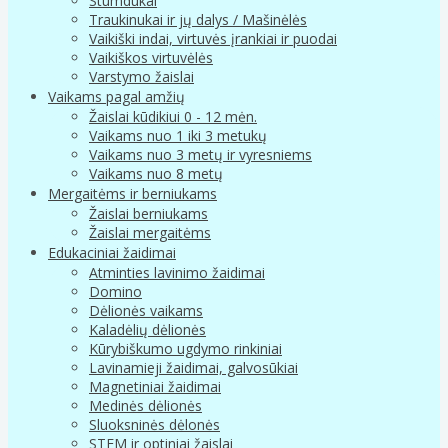
Stumdukai
Traukinukai ir jų dalys / Mašinėlės
Vaikiški indai, virtuvės įrankiai ir puodai
Vaikiškos virtuvėlės
Varstymo žaislai
Vaikams pagal amžių
Žaislai kūdikiui 0 - 12 mėn.
Vaikams nuo 1 iki 3 metukų
Vaikams nuo 3 metų ir vyresniems
Vaikams nuo 8 metų
Mergaitėms ir berniukams
Žaislai berniukams
Žaislai mergaitėms
Edukaciniai žaidimai
Atminties lavinimo žaidimai
Domino
Dėlionės vaikams
Kaladėlių dėlionės
Kūrybiškumo ugdymo rinkiniai
Lavinamieji žaidimai, galvosūkiai
Magnetiniai žaidimai
Medinės dėlionės
Sluoksninės dėlonės
STEM ir optiniai žaislai