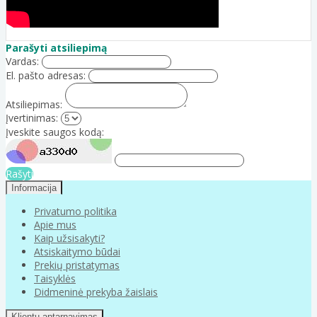
Parašyti atsiliepimą
Vardas:
El. pašto adresas:
Atsiliepimas:
Įvertinimas:
Įveskite saugos kodą:
Rašyti
Informacija
Privatumo politika
Apie mus
Kaip užsisakyti?
Atsiskaitymo būdai
Prekių pristatymas
Taisyklės
Didmeninė prekyba žaislais
Klientų aptarnavimas