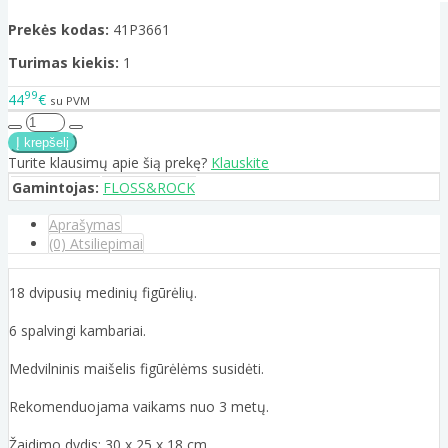
Prekės kodas:
41P3661
Turimas kiekis:
1
99
44
€
su PVM
Turite klausimų apie šią prekę?
Klauskite
Gamintojas:
FLOSS&ROCK
Aprašymas
(0) Atsiliepimai
18 dvipusių medinių figūrėlių.
6 spalvingi kambariai.
Medvilninis maišelis figūrėlėms susidėti.
Rekomenduojama vaikams nuo 3 metų.
Žaidimo dydis: 30 x 25 x 18 cm.