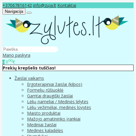
+37067816142
info@zuja.lt
Kontaktai
Navigacija
Mano paskyra
00
0
€
0
Prekių krepšelis tuščias!
Žaislai vaikams
Ergoterapiniai žaislai (kilpos)
Formelių rūšiuoklė
Gamtai draugiški žaislai
Lėlių nameliai / Medinės lėlytės
Lėlių vežimėliai, medinės lovytės
Maisto produktai
Mažojo amatininko įrankiai
Mediniai žaislai
Medinės kaladėlės