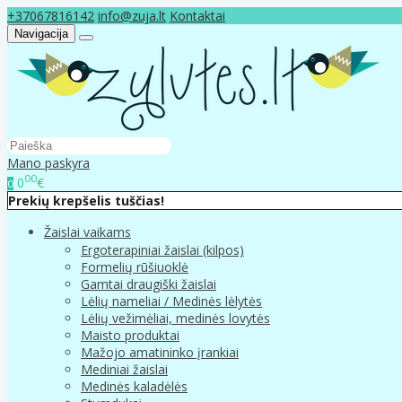
+37067816142
info@zuja.lt
Kontaktai
Navigacija
Mano paskyra
00
0
€
0
Prekių krepšelis tuščias!
Žaislai vaikams
Ergoterapiniai žaislai (kilpos)
Formelių rūšiuoklė
Gamtai draugiški žaislai
Lėlių nameliai / Medinės lėlytės
Lėlių vežimėliai, medinės lovytės
Maisto produktai
Mažojo amatininko įrankiai
Mediniai žaislai
Medinės kaladėlės