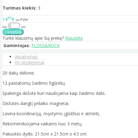
Turimas kiekis:
3
99
14
€
su PVM
Turite klausimų apie šią prekę?
Klauskite
Gamintojas:
FLOSS&ROCK
Aprašymas
(0) Atsiliepimai
20 dalių dėlionė.
12 pastatomų žaidimo figūrėlių.
Spalvinga dėžutė kuri naudojama kaip žaidimo dalis.
Dėžutės dangtį prilaiko magnetai.
Lavina koordinaciją, mąstymo įgūdžius ir atmintį.
Rekomenduojama vaikams nuo 3 metų.
Pakuotės dydis: 21.5cm x 21.5cm x 4.5 cm.