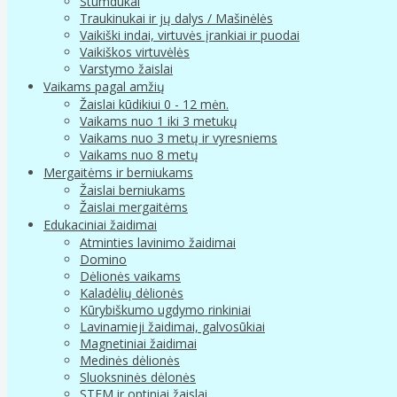
Stumdukai
Traukinukai ir jų dalys / Mašinėlės
Vaikiški indai, virtuvės įrankiai ir puodai
Vaikiškos virtuvėlės
Varstymo žaislai
Vaikams pagal amžių
Žaislai kūdikiui 0 - 12 mėn.
Vaikams nuo 1 iki 3 metukų
Vaikams nuo 3 metų ir vyresniems
Vaikams nuo 8 metų
Mergaitėms ir berniukams
Žaislai berniukams
Žaislai mergaitėms
Edukaciniai žaidimai
Atminties lavinimo žaidimai
Domino
Dėlionės vaikams
Kaladėlių dėlionės
Kūrybiškumo ugdymo rinkiniai
Lavinamieji žaidimai, galvosūkiai
Magnetiniai žaidimai
Medinės dėlionės
Sluoksninės dėlonės
STEM ir optiniai žaislai