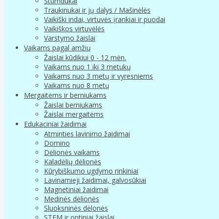
Stumdukai
Traukinukai ir jų dalys / Mašinėlės
Vaikiški indai, virtuvės įrankiai ir puodai
Vaikiškos virtuvėlės
Varstymo žaislai
Vaikams pagal amžių
Žaislai kūdikiui 0 - 12 mėn.
Vaikams nuo 1 iki 3 metukų
Vaikams nuo 3 metų ir vyresniems
Vaikams nuo 8 metų
Mergaitėms ir berniukams
Žaislai berniukams
Žaislai mergaitėms
Edukaciniai žaidimai
Atminties lavinimo žaidimai
Domino
Dėlionės vaikams
Kaladėlių dėlionės
Kūrybiškumo ugdymo rinkiniai
Lavinamieji žaidimai, galvosūkiai
Magnetiniai žaidimai
Medinės dėlionės
Sluoksninės dėlonės
STEM ir optiniai žaislai