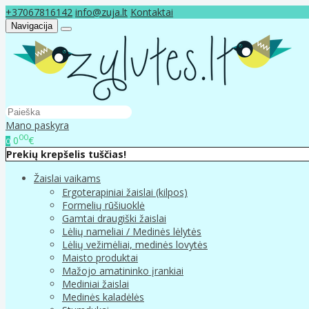
+37067816142
info@zuja.lt
Kontaktai
Navigacija
Mano paskyra
00
0
€
0
Prekių krepšelis tuščias!
Žaislai vaikams
Ergoterapiniai žaislai (kilpos)
Formelių rūšiuoklė
Gamtai draugiški žaislai
Lėlių nameliai / Medinės lėlytės
Lėlių vežimėliai, medinės lovytės
Maisto produktai
Mažojo amatininko įrankiai
Mediniai žaislai
Medinės kaladėlės