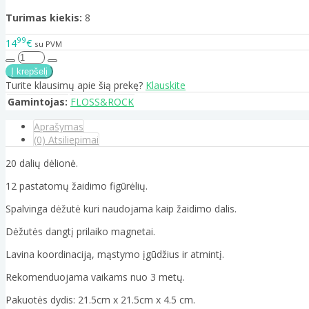
Turimas kiekis:
8
99
14
€
su PVM
Turite klausimų apie šią prekę?
Klauskite
Gamintojas:
FLOSS&ROCK
Aprašymas
(0) Atsiliepimai
20 dalių dėlionė.
12 pastatomų žaidimo figūrėlių.
Spalvinga dėžutė kuri naudojama kaip žaidimo dalis.
Dėžutės dangtį prilaiko magnetai.
Lavina koordinaciją, mąstymo įgūdžius ir atmintį.
Rekomenduojama vaikams nuo 3 metų.
Pakuotės dydis: 21.5cm x 21.5cm x 4.5 cm.