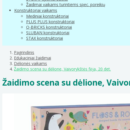
Žaidimai vaikams turintiems spec. poreikių
Konstruktoriai vaikams
Mediniai konstruktoriai
PLUS PLUS konstruktoriai
Q-BRICKS konstruktoriai
SLUBAN konstruktoriai
STAX konstruktoriai
Pagrindinis
Edukaciniai žaidimai
Dėlionės vaikams
Žaidimo scena su dėlione, Vaivorykštės fėja, 20 det.
Žaidimo scena su dėlione, Vaivor