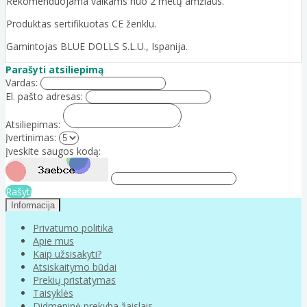
Rekomenduojama vaikams nuo 2 metų amžiaus.
Produktas sertifikuotas CE ženklu.
Gamintojas BLUE DOLLS S.L.U., Ispanija.
Parašyti atsiliepimą
Vardas:
El. pašto adresas:
Atsiliepimas:
Įvertinimas:
Įveskite saugos kodą:
Rašyti
Informacija
Privatumo politika
Apie mus
Kaip užsisakyti?
Atsiskaitymo būdai
Prekių pristatymas
Taisyklės
Didmeninė prekyba žaislais