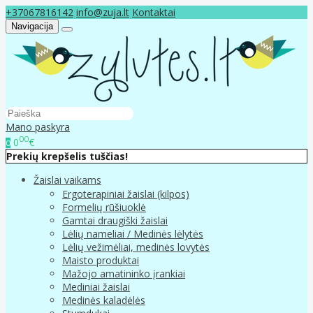
+37067816142
info@zuja.lt
Kontaktai
Navigacija
Mano paskyra
00
0
€
0
Prekių krepšelis tuščias!
Žaislai vaikams
Ergoterapiniai žaislai (kilpos)
Formelių rūšiuoklė
Gamtai draugiški žaislai
Lėlių nameliai / Medinės lėlytės
Lėlių vežimėliai, medinės lovytės
Maisto produktai
Mažojo amatininko įrankiai
Mediniai žaislai
Medinės kaladėlės