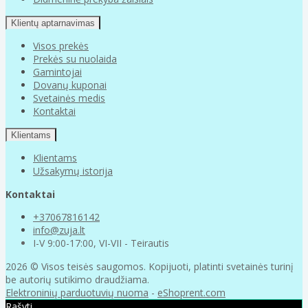
Klientų aptarnavimas
Visos prekės
Prekės su nuolaida
Gamintojai
Dovanų kuponai
Svetainės medis
Kontaktai
Klientams
Klientams
Užsakymų istorija
Kontaktai
+37067816142
info@zuja.lt
I-V 9:00-17:00, VI-VII - Teirautis
2026 © Visos teisės saugomos. Kopijuoti, platinti svetainės turinį
be autorių sutikimo draudžiama.
Elektroninių parduotuvių nuoma
-
eShoprent.com
Rašyti