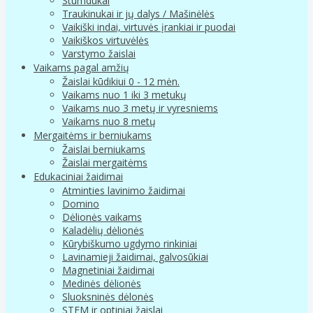
Stumdukai
Traukinukai ir jų dalys / Mašinėlės
Vaikiški indai, virtuvės įrankiai ir puodai
Vaikiškos virtuvėlės
Varstymo žaislai
Vaikams pagal amžių
Žaislai kūdikiui 0 - 12 mėn.
Vaikams nuo 1 iki 3 metukų
Vaikams nuo 3 metų ir vyresniems
Vaikams nuo 8 metų
Mergaitėms ir berniukams
Žaislai berniukams
Žaislai mergaitėms
Edukaciniai žaidimai
Atminties lavinimo žaidimai
Domino
Dėlionės vaikams
Kaladėlių dėlionės
Kūrybiškumo ugdymo rinkiniai
Lavinamieji žaidimai, galvosūkiai
Magnetiniai žaidimai
Medinės dėlionės
Sluoksninės dėlonės
STEM ir optiniai žaislai