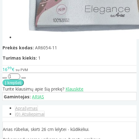
Prekės kodas:
AR6054-11
Turimas kiekis:
1
99
16
€
su PVM
Turite klausimų apie šią prekę?
Klauskite
Gamintojas:
ARIAS
Aprašymas
(0) Atsiliepimai
Arias rūbeliai, skirti 26 cm lėlytei - kūdikėliui.