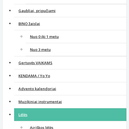
Gaubliai, pripučiami
BINO žaislai
Nuo 0 iki 1 metų
Nuo 3 metų
Gertuvės VAIKAMS
KENDAMA / Yo Yo
Advento kalendoriai
Muzikiniai instrumentai
Lėlės
Airiškos lėlės