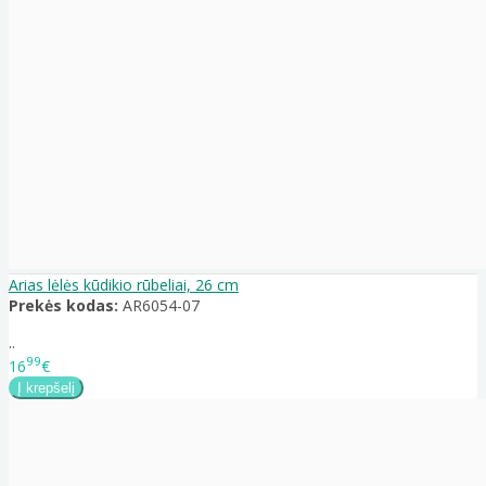
Arias lėlės kūdikio rūbeliai, 26 cm
Prekės kodas:
AR6054-07
..
99
16
€