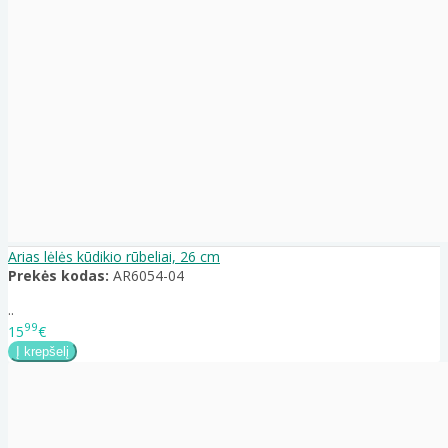
Arias lėlės kūdikio rūbeliai, 26 cm
Prekės kodas:
AR6054-04
..
99
15
€