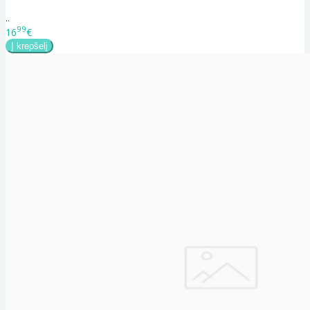
..
99
16
€