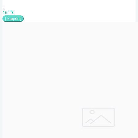
..
99
16
€