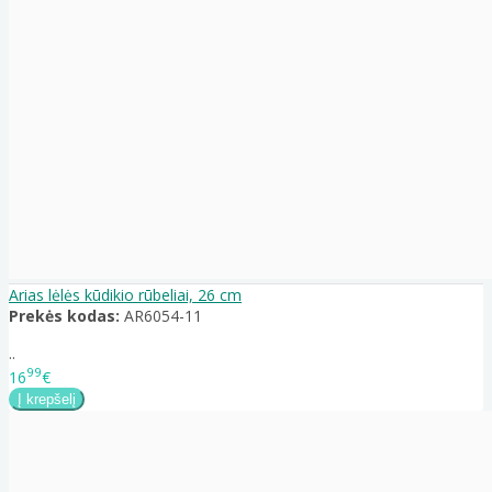
Arias lėlės kūdikio rūbeliai, 26 cm
Prekės kodas:
AR6054-11
..
99
16
€