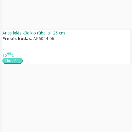
Arias lėlės kūdikio rūbeliai, 26 cm
Prekės kodas:
AR6054-06
..
99
15
€