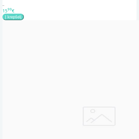
..
99
15
€