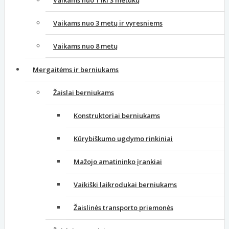
Vaikams nuo 1 iki 3 metukų
Vaikams nuo 3 metų ir vyresniems
Vaikams nuo 8 metų
Mergaitėms ir berniukams
Žaislai berniukams
Konstruktoriai berniukams
Kūrybiškumo ugdymo rinkiniai
Mažojo amatininko įrankiai
Vaikiški laikrodukai berniukams
Žaislinės transporto priemonės