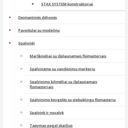
STAX SYSTEM konstruktoriai
Deimantinės dėlionės
Paveikslai su modelinu
Spalvink!
Marškinėliai su išplaunamais flomasteriais
Spalviname su vandeniniu markeriu
Spalvinimo kilimėliai su išplaunamais
flomasteriais
Spalvinimo knygelės su stebuklingu flomasteriu
Spalvink ir nuvalyk
Tapymas pagal skaičius