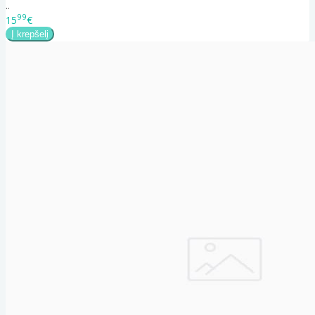
..
99
15
€