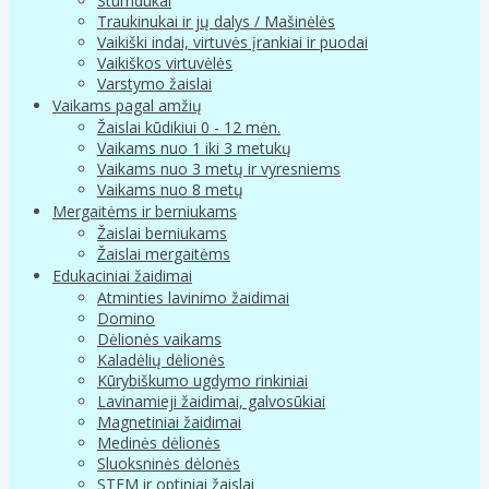
Stumdukai
Traukinukai ir jų dalys / Mašinėlės
Vaikiški indai, virtuvės įrankiai ir puodai
Vaikiškos virtuvėlės
Varstymo žaislai
Vaikams pagal amžių
Žaislai kūdikiui 0 - 12 mėn.
Vaikams nuo 1 iki 3 metukų
Vaikams nuo 3 metų ir vyresniems
Vaikams nuo 8 metų
Mergaitėms ir berniukams
Žaislai berniukams
Žaislai mergaitėms
Edukaciniai žaidimai
Atminties lavinimo žaidimai
Domino
Dėlionės vaikams
Kaladėlių dėlionės
Kūrybiškumo ugdymo rinkiniai
Lavinamieji žaidimai, galvosūkiai
Magnetiniai žaidimai
Medinės dėlionės
Sluoksninės dėlonės
STEM ir optiniai žaislai