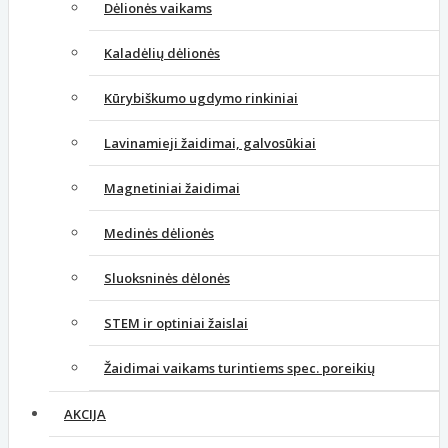
Dėlionės vaikams
Kaladėlių dėlionės
Kūrybiškumo ugdymo rinkiniai
Lavinamieji žaidimai, galvosūkiai
Magnetiniai žaidimai
Medinės dėlionės
Sluoksninės dėlonės
STEM ir optiniai žaislai
Žaidimai vaikams turintiems spec. poreikių
AKCIJA