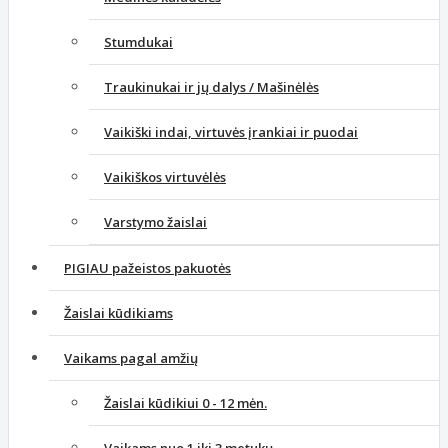
Stumdukai
Traukinukai ir jų dalys / Mašinėlės
Vaikiški indai, virtuvės įrankiai ir puodai
Vaikiškos virtuvėlės
Varstymo žaislai
PIGIAU pažeistos pakuotės
Žaislai kūdikiams
Vaikams pagal amžių
Žaislai kūdikiui 0 - 12 mėn.