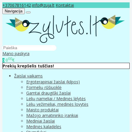
+37067816142
info@zuja.lt
Kontaktai
Navigacija
Mano paskyra
00
0
€
0
Prekių krepšelis tuščias!
Žaislai vaikams
Ergoterapiniai žaislai (kilpos)
Formelių rūšiuoklė
Gamtai draugiški žaislai
Lėlių nameliai / Medinės lėlytės
Lėlių vežimėliai, medinės lovytės
Maisto produktai
Mažojo amatininko įrankiai
Mediniai žaislai
Medinės kaladėlės