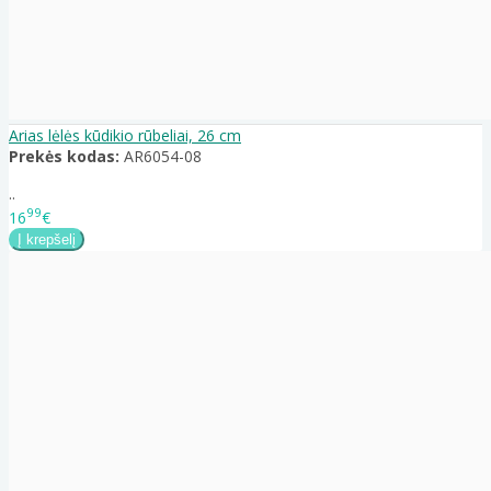
Arias lėlės kūdikio rūbeliai, 26 cm
Prekės kodas:
AR6054-08
..
99
16
€