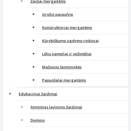
Žaislai mergaitėms
Grožio pasaulyje
Konstruktoriai mergaitėms
Kūrybiškumo ugdymo rinkiniai
Lėlių nameliai ir vežimėliai
Mažosios šeimininkės
Papuošalai mergaitėms
Edukaciniai žaidimai
Atminties lavinimo žaidimai
Domino