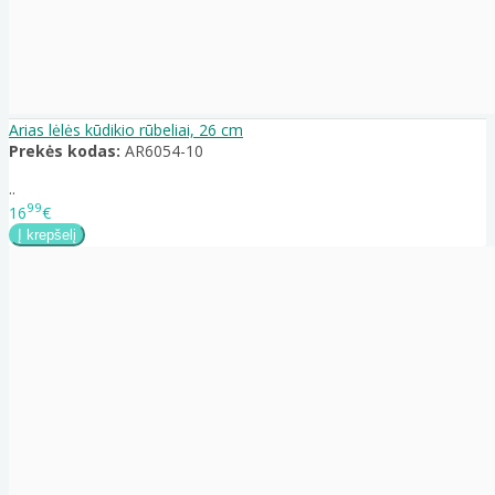
Arias lėlės kūdikio rūbeliai, 26 cm
Prekės kodas:
AR6054-10
..
99
16
€