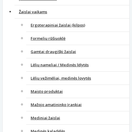
Žaislai vaikams
Ergoterapiniai žaislai (kilpos)
Formelių rūšiuoklė
Gamtai draugiški žaislai
Lėlių nameliai / Medinės lėlytės
Lėlių vežimėliai, medinės lovytės
Maisto produktai
Mažojo amatininko įrankiai
Mediniai žaislai
Medinės kaladėlės