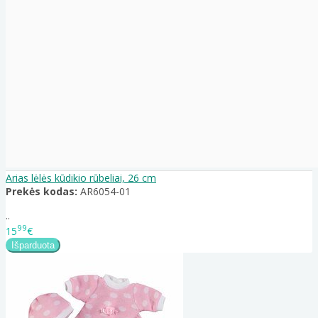
Arias lėlės kūdikio rūbeliai, 26 cm
Prekės kodas:
AR6054-01
..
99
15
€