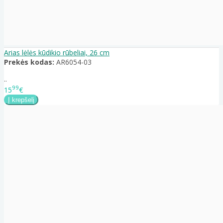
Arias lėlės kūdikio rūbeliai, 26 cm
Prekės kodas:
AR6054-03
..
99
15
€