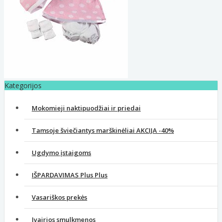
Kategorijos
Mokomieji naktipuodžiai ir priedai
Tamsoje šviečiantys marškinėliai AKCIJA -40%
Ugdymo įstaigoms
IŠPARDAVIMAS Plus Plus
Vasariškos prekės
Įvairios smulkmenos