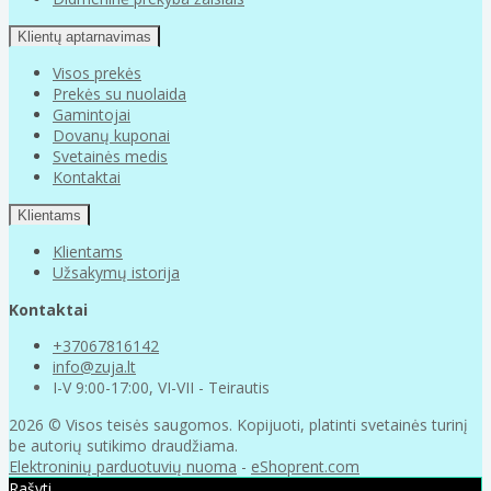
Klientų aptarnavimas
Visos prekės
Prekės su nuolaida
Gamintojai
Dovanų kuponai
Svetainės medis
Kontaktai
Klientams
Klientams
Užsakymų istorija
Kontaktai
+37067816142
info@zuja.lt
I-V 9:00-17:00, VI-VII - Teirautis
2026 © Visos teisės saugomos. Kopijuoti, platinti svetainės turinį
be autorių sutikimo draudžiama.
Elektroninių parduotuvių nuoma
-
eShoprent.com
Rašyti