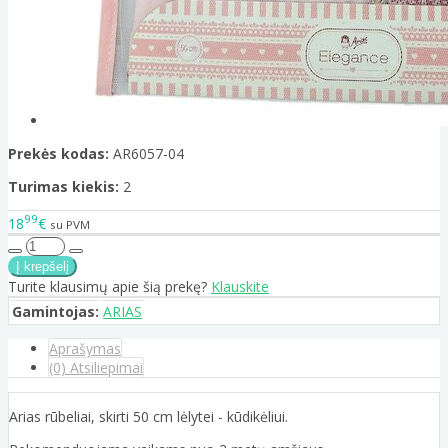
Prekės kodas:
AR6057-04
Turimas kiekis:
2
99
18
€
su PVM
Turite klausimų apie šią prekę?
Klauskite
Gamintojas:
ARIAS
Aprašymas
(0) Atsiliepimai
Arias rūbeliai, skirti 50 cm lėlytei - kūdikėliui.