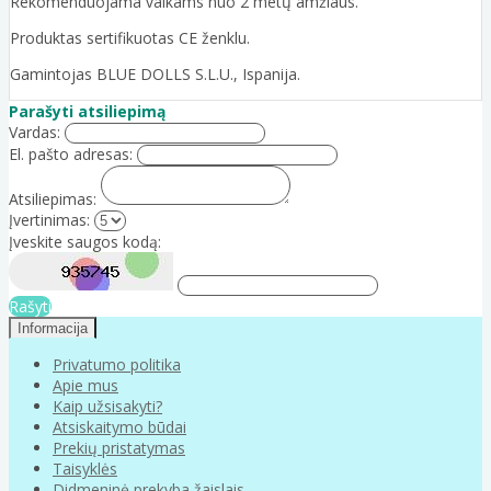
Rekomenduojama vaikams nuo 2 metų amžiaus.
Produktas sertifikuotas CE ženklu.
Gamintojas BLUE DOLLS S.L.U., Ispanija.
Parašyti atsiliepimą
Vardas:
El. pašto adresas:
Atsiliepimas:
Įvertinimas:
Įveskite saugos kodą:
Rašyti
Informacija
Privatumo politika
Apie mus
Kaip užsisakyti?
Atsiskaitymo būdai
Prekių pristatymas
Taisyklės
Didmeninė prekyba žaislais