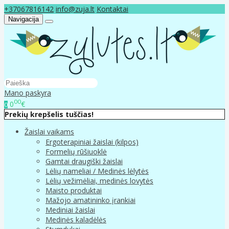
+37067816142
info@zuja.lt
Kontaktai
Navigacija
Mano paskyra
00
0
€
0
Prekių krepšelis tuščias!
Žaislai vaikams
Ergoterapiniai žaislai (kilpos)
Formelių rūšiuoklė
Gamtai draugiški žaislai
Lėlių nameliai / Medinės lėlytės
Lėlių vežimėliai, medinės lovytės
Maisto produktai
Mažojo amatininko įrankiai
Mediniai žaislai
Medinės kaladėlės