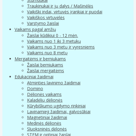
Stumdukai
Traukinukai ir jų dalys / Mašinėlės
Vaikiški indai, virtuvės įrankiai ir puodai
Vaikiškos virtuvėlės
Varstymo žaislai
Vaikams pagal amžių
Žaislai kūdikiui 0 - 12 mėn.
Vaikams nuo 1 iki 3 metukų
Vaikams nuo 3 metų ir vyresniems
Vaikams nuo 8 metų
Mergaitėms ir berniukams
Žaislai berniukams
Žaislai mergaitėms
Edukaciniai žaidimai
Atminties lavinimo žaidimai
Domino
Dėlionės vaikams
Kaladėlių dėlionės
Kūrybiškumo ugdymo rinkiniai
Lavinamieji žaidimai, galvosūkiai
Magnetiniai žaidimai
Medinės dėlionės
Sluoksninės dėlonės
STEM ir optiniai žaislai