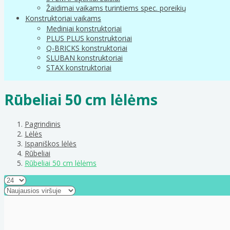
Žaidimai vaikams turintiems spec. poreikių
Konstruktoriai vaikams
Mediniai konstruktoriai
PLUS PLUS konstruktoriai
Q-BRICKS konstruktoriai
SLUBAN konstruktoriai
STAX konstruktoriai
Rūbeliai 50 cm lėlėms
Pagrindinis
Lėlės
Ispaniškos lėlės
Rūbeliai
Rūbeliai 50 cm lėlėms