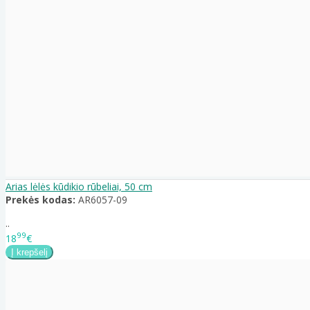
Arias lėlės kūdikio rūbeliai, 50 cm
Prekės kodas:
AR6057-09
..
99
18
€