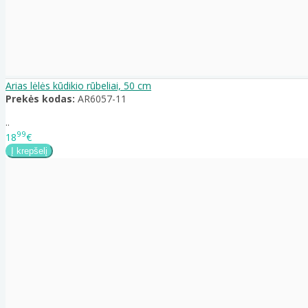
Arias lėlės kūdikio rūbeliai, 50 cm
Prekės kodas:
AR6057-11
..
99
18
€