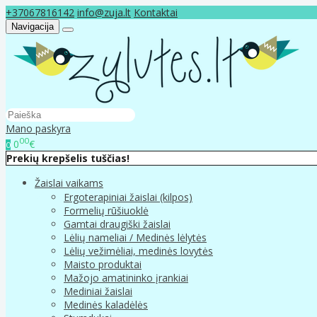
+37067816142
info@zuja.lt
Kontaktai
Navigacija
Mano paskyra
00
0
€
0
Prekių krepšelis tuščias!
Žaislai vaikams
Ergoterapiniai žaislai (kilpos)
Formelių rūšiuoklė
Gamtai draugiški žaislai
Lėlių nameliai / Medinės lėlytės
Lėlių vežimėliai, medinės lovytės
Maisto produktai
Mažojo amatininko įrankiai
Mediniai žaislai
Medinės kaladėlės