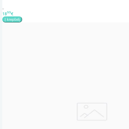
..
99
18
€