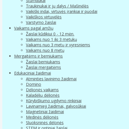
Stumdukai
Traukinukai ir jų dalys / Mašinėlės
Vaikiški indai, virtuvės įrankiai ir puodai
Vaikiškos virtuvėlės
Varstymo žaislai
Vaikams pagal amžių
Žaislai kūdikiui 0 - 12 mėn.
Vaikams nuo 1 iki 3 metukų
Vaikams nuo 3 metų ir vyresniems
Vaikams nuo 8 metų
Mergaitėms ir berniukams
Žaislai berniukams
Žaislai mergaitėms
Edukaciniai žaidimai
Atminties lavinimo žaidimai
Domino
Dėlionės vaikams
Kaladėlių dėlionės
Kūrybiškumo ugdymo rinkiniai
Lavinamieji žaidimai, galvosūkiai
Magnetiniai žaidimai
Medinės dėlionės
Sluoksninės dėlonės
STEM ir optiniai žaislai