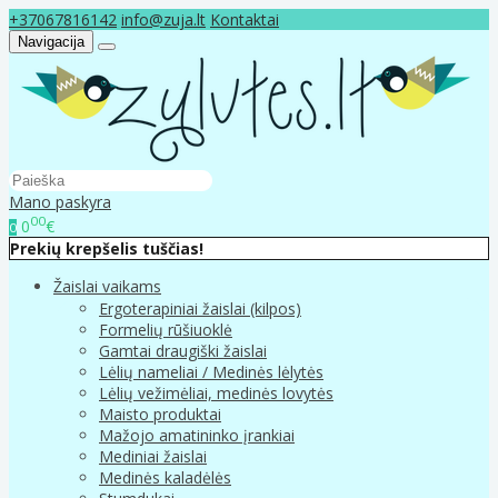
+37067816142
info@zuja.lt
Kontaktai
Navigacija
Mano paskyra
00
0
€
0
Prekių krepšelis tuščias!
Žaislai vaikams
Ergoterapiniai žaislai (kilpos)
Formelių rūšiuoklė
Gamtai draugiški žaislai
Lėlių nameliai / Medinės lėlytės
Lėlių vežimėliai, medinės lovytės
Maisto produktai
Mažojo amatininko įrankiai
Mediniai žaislai
Medinės kaladėlės