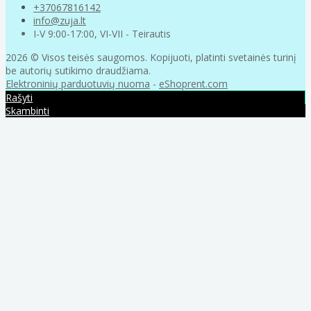
+37067816142
info@zuja.lt
I-V 9:00-17:00, VI-VII - Teirautis
2026 © Visos teisės saugomos. Kopijuoti, platinti svetainės turinį
be autorių sutikimo draudžiama.
Elektroninių parduotuvių nuoma
-
eShoprent.com
Rašyti
Skambinti