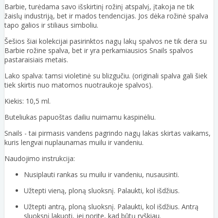
Barbie, turėdama savo išskirtinį rožinį atspalvį, įtakoja ne tik
žaislų industriją, bet ir mados tendencijas. Jos dėka rožinė spalva
tapo galios ir stiliaus simboliu.
Šešios šiai kolekcijai pasirinktos nagų lakų spalvos ne tik dera su
Barbie rožine spalva, bet ir yra perkamiausios Snails spalvos
pastaraisiais metais.
Lako spalva: tamsi violetinė su blizgučiu. (originali spalva gali šiek
tiek skirtis nuo matomos nuotraukoje spalvos).
Kiekis: 10,5 ml.
Buteliukas papuoštas dailiu nuimamu kaspinėliu.
Snails - tai pirmasis vandens pagrindo nagų lakas skirtas vaikams,
kuris lengvai nuplaunamas muilu ir vandeniu.
Naudojimo instrukcija:
Nusiplauti rankas su muilu ir vandeniu, nusausinti.
Užtepti vieną, ploną sluoksnį. Palaukti, kol išdžius.
Užtepti antrą, ploną sluoksnį. Palaukti, kol išdžius. Antrą
sluoksnį lakuoti, jei norite, kad būtų ryškiau.