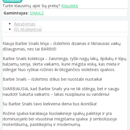
Turite klausimų apie šią prekę?
Klauskite
Gamintojas:
SNAILS
Aprašymas
(0) Atsiliepimai
Nauja Barbie Snails linija – išskirtinis dizainas ir tikriausias vaikų
džiaugsmas, nes tai BARBIE!
Barbie Snails kolekcija – žaisminga, ryški nagų lakų, lipdukų ir lūpų
balzamų serija, skirta vaikams, kurie mėgsta viską, kas miela ir
stilinga! Nuo ryškiai rožinės iki blizgančios violetinės spalvos.
Barbie Snails – išskirtinis stilius bei nuostabi nuotaika!
SVARBIAUSIA, kad Barbie Snails yra ne tik stilinga, bet ir saugu
naudoti! Sukurta vaikams – lakas nusiplauna su vandeniu!
Su Barbie Snails tavo kiekviena diena bus ikoniška!
Rožinė spalva karaliauja šiuolaikinėje spalvų paletėje ir yra
dominuojanti bei visuotinai mėgstama spalva. Ji simbolizuoja
moteriškumą, pasitikėjimą ir modernumą.