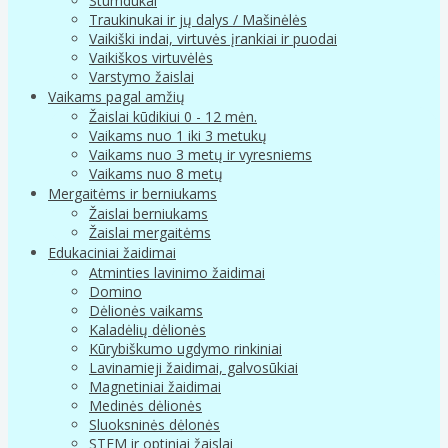
Stumdukai
Traukinukai ir jų dalys / Mašinėlės
Vaikiški indai, virtuvės įrankiai ir puodai
Vaikiškos virtuvėlės
Varstymo žaislai
Vaikams pagal amžių
Žaislai kūdikiui 0 - 12 mėn.
Vaikams nuo 1 iki 3 metukų
Vaikams nuo 3 metų ir vyresniems
Vaikams nuo 8 metų
Mergaitėms ir berniukams
Žaislai berniukams
Žaislai mergaitėms
Edukaciniai žaidimai
Atminties lavinimo žaidimai
Domino
Dėlionės vaikams
Kaladėlių dėlionės
Kūrybiškumo ugdymo rinkiniai
Lavinamieji žaidimai, galvosūkiai
Magnetiniai žaidimai
Medinės dėlionės
Sluoksninės dėlonės
STEM ir optiniai žaislai