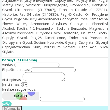
Acrylate/Methylstyrene/Styrene Copolymer, Polystyrene, Ppg-3
Methyl Ether, Synthetic Fluorphlogopite, Propanediol, Pentylene
Glycol, Ultramarines (CI 77007), Titanium Dioxide (CI 77891),
Hectorite, Red 34 Lake (CI 15880), Peg-40 Castor Oil, Propylene
Glycol, Peg-150/Decyl Alcohol/Smdi Copolymer, Rosa Damascena
Flower Water, Ammonium Acrylates Copolymer, Phenethyl
Alcohol, Kaolin, 1,2-Hexanediol, Sodium Benzoate, Magnesium
Ascorbyl Phosphate, Butylene Glycol, Bentonite, Tin Oxide, Biotin,
Caprylyl Glycol, Ppg-25 Dimethicone, Trideceth-6 Phosphate,
Dipropylene Glycol, Sodium Hydroxide, Glyceryl Caprylate, Glyceryl
Caprylatexanthan Gum, Potassium Sorbate, Citric Acid, Silica
Silylate.
Parašyti atsiliepimą
Vardas:
El. pašto adresas:
Atsiliepimas:
Įvertinimas:
Įveskite saugos kodą:
Rašyti
Informacija