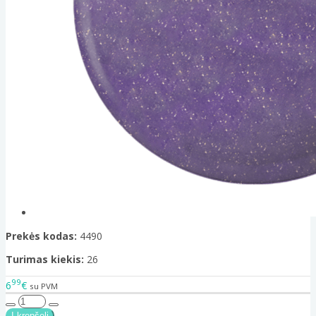
Prekės kodas:
4490
Turimas kiekis:
26
99
6
€
su PVM