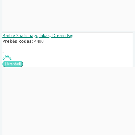
Barbie Snails nagų lakas, Dream Big
Prekės kodas:
4490
..
99
6
€