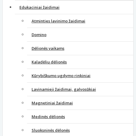
Edukaciniai žaidimai
Atminties lavinimo žaidimai
Domino
Dėlionės vaikams
Kaladėlių dėlionės
Kūrybiškumo ugdymo rinkiniai
Lavinamieji žaidimai, galvosūkiai
Magnetiniai žaidimai
Medinės dėlionės
Sluoksninės dėlonės