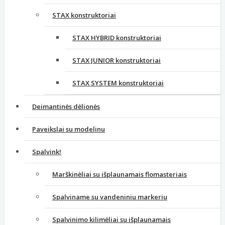
STAX konstruktoriai
STAX HYBRID konstruktoriai
STAX JUNIOR konstruktoriai
STAX SYSTEM konstruktoriai
Deimantinės dėlionės
Paveikslai su modelinu
Spalvink!
Marškinėliai su išplaunamais flomasteriais
Spalviname su vandeniniu markeriu
Spalvinimo kilimėliai su išplaunamais