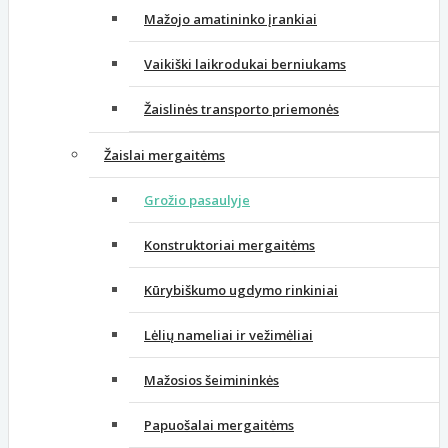
Mažojo amatininko įrankiai
Vaikiški laikrodukai berniukams
Žaislinės transporto priemonės
Žaislai mergaitėms
Grožio pasaulyje
Konstruktoriai mergaitėms
Kūrybiškumo ugdymo rinkiniai
Lėlių nameliai ir vežimėliai
Mažosios šeimininkės
Papuošalai mergaitėms