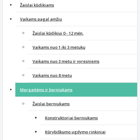
Žaislai kūdikiams
Vaikams pagal amžių
Žaislai kūdikiui 0 - 12 mėn.
Vaikams nuo 1 iki 3 metukų
Vaikams nuo 3 metų ir vyresniems
Vaikams nuo 8 metų
Mergaitėms ir berniukams
Žaislai berniukams
Konstruktoriai berniukams
Kūrybiškumo ugdymo rinkiniai