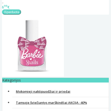
..
99
6
€
Kategorijos
Mokomieji naktipuodžiai ir priedai
Tamsoje šviečiantys marškinėliai AKCIJA -40%