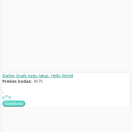
Barbie Snails nagų lakas, Hello World
Prekės kodas:
4575
..
99
6
€