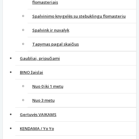
flomasteriais
Spalvinimo knygelės su stebuklingu flomasteriu
Spalvink ir nuvalyk
Tapymas pagal skaičius
Gaubliai, pripučiami
BINO žaislai
Nuo 0 iki 1 metų
Nuo 3 metų
Gertuvės VAIKAMS
KENDAMA / Yo Yo