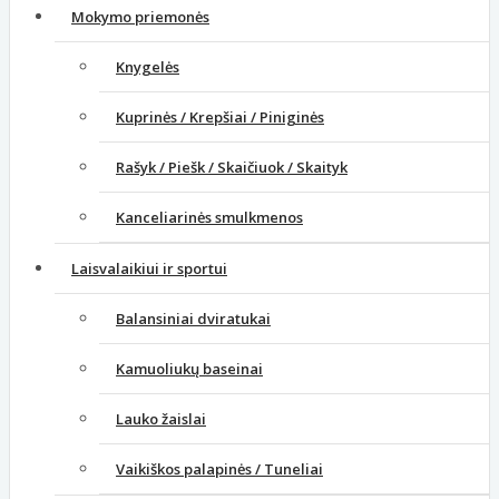
Mokymo priemonės
Knygelės
Kuprinės / Krepšiai / Piniginės
Rašyk / Piešk / Skaičiuok / Skaityk
Kanceliarinės smulkmenos
Laisvalaikiui ir sportui
Balansiniai dviratukai
Kamuoliukų baseinai
Lauko žaislai
Vaikiškos palapinės / Tuneliai