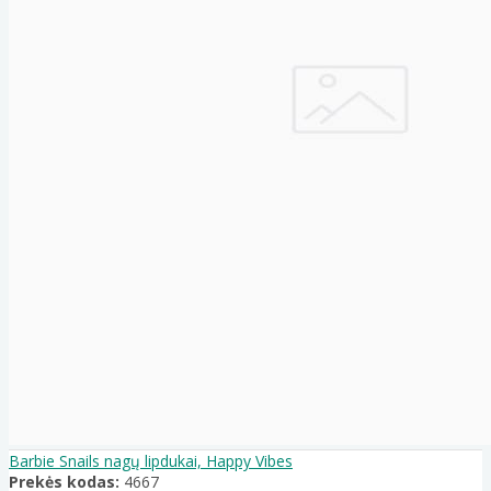
Barbie Snails nagų lipdukai, Happy Vibes
Prekės kodas:
4667