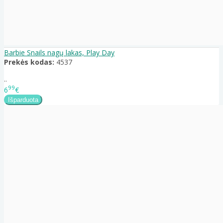
Barbie Snails nagų lakas, Play Day
Prekės kodas:
4537
..
99
6
€