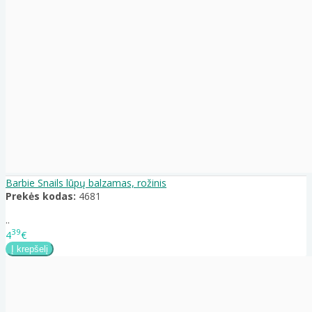
Barbie Snails lūpų balzamas, rožinis
Prekės kodas:
4681
..
39
4
€