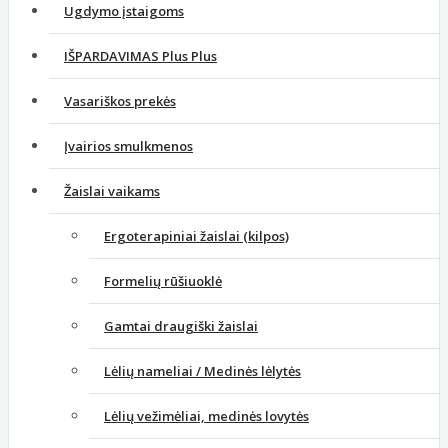
Ugdymo įstaigoms
IŠPARDAVIMAS Plus Plus
Vasariškos prekės
Įvairios smulkmenos
Žaislai vaikams
Ergoterapiniai žaislai (kilpos)
Formelių rūšiuoklė
Gamtai draugiški žaislai
Lėlių nameliai / Medinės lėlytės
Lėlių vežimėliai, medinės lovytės