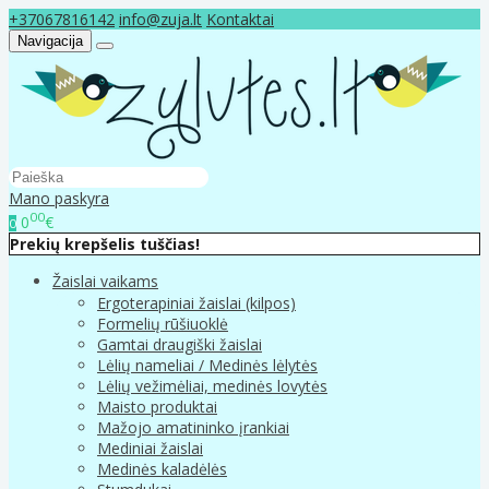
+37067816142
info@zuja.lt
Kontaktai
Navigacija
Mano paskyra
00
0
€
0
Prekių krepšelis tuščias!
Žaislai vaikams
Ergoterapiniai žaislai (kilpos)
Formelių rūšiuoklė
Gamtai draugiški žaislai
Lėlių nameliai / Medinės lėlytės
Lėlių vežimėliai, medinės lovytės
Maisto produktai
Mažojo amatininko įrankiai
Mediniai žaislai
Medinės kaladėlės