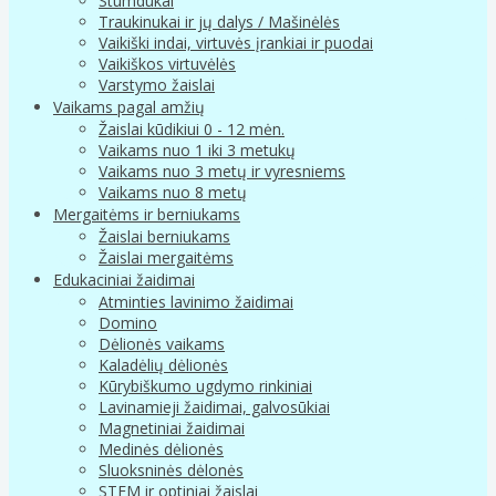
Stumdukai
Traukinukai ir jų dalys / Mašinėlės
Vaikiški indai, virtuvės įrankiai ir puodai
Vaikiškos virtuvėlės
Varstymo žaislai
Vaikams pagal amžių
Žaislai kūdikiui 0 - 12 mėn.
Vaikams nuo 1 iki 3 metukų
Vaikams nuo 3 metų ir vyresniems
Vaikams nuo 8 metų
Mergaitėms ir berniukams
Žaislai berniukams
Žaislai mergaitėms
Edukaciniai žaidimai
Atminties lavinimo žaidimai
Domino
Dėlionės vaikams
Kaladėlių dėlionės
Kūrybiškumo ugdymo rinkiniai
Lavinamieji žaidimai, galvosūkiai
Magnetiniai žaidimai
Medinės dėlionės
Sluoksninės dėlonės
STEM ir optiniai žaislai