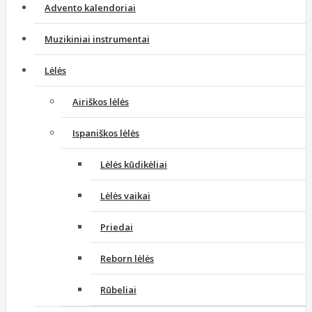
Advento kalendoriai
Muzikiniai instrumentai
Lėlės
Airiškos lėlės
Ispaniškos lėlės
Lėlės kūdikėliai
Lėlės vaikai
Priedai
Reborn lėlės
Rūbeliai