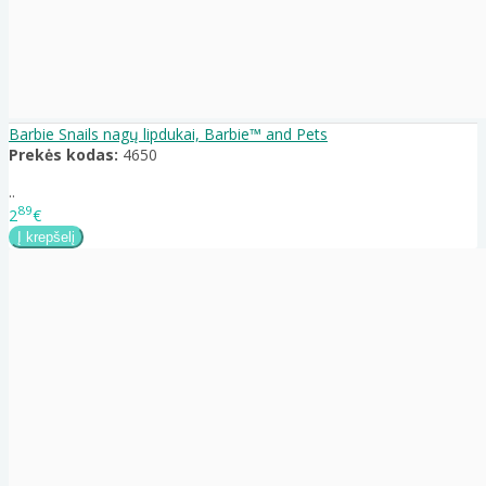
Barbie Snails nagų lipdukai, Barbie™ and Pets
Prekės kodas:
4650
..
89
2
€