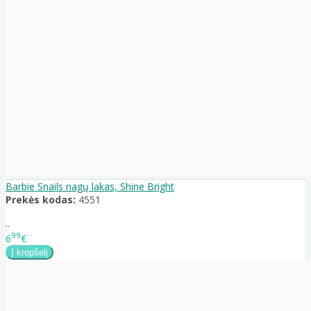
Barbie Snails nagų lakas, Shine Bright
Prekės kodas:
4551
..
99
6
€