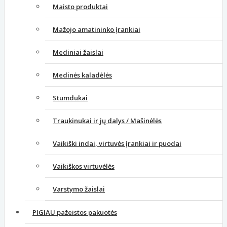
Maisto produktai
Mažojo amatininko įrankiai
Mediniai žaislai
Medinės kaladėlės
Stumdukai
Traukinukai ir jų dalys / Mašinėlės
Vaikiški indai, virtuvės įrankiai ir puodai
Vaikiškos virtuvėlės
Varstymo žaislai
PIGIAU pažeistos pakuotės