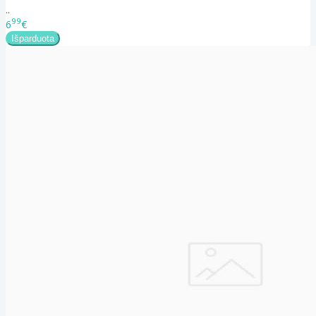
..
99
6
€