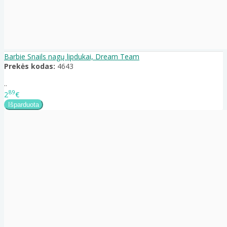
Barbie Snails nagų lipdukai, Dream Team
Prekės kodas:
4643
..
89
2
€