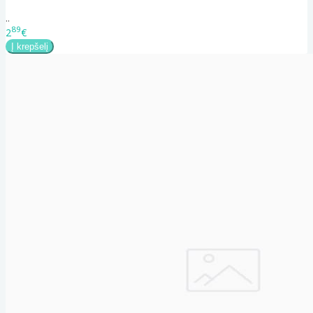
..
89
2
€