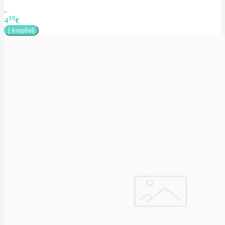
..
39
4
€