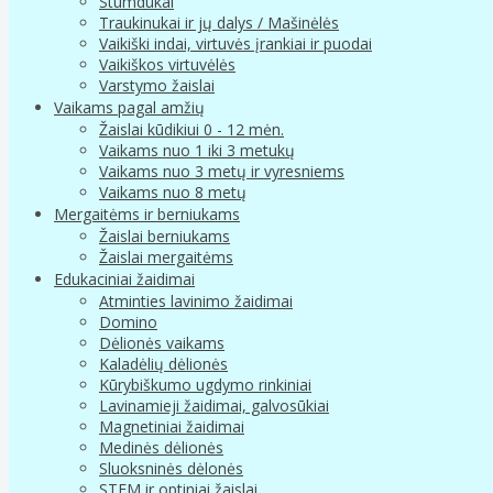
Stumdukai
Traukinukai ir jų dalys / Mašinėlės
Vaikiški indai, virtuvės įrankiai ir puodai
Vaikiškos virtuvėlės
Varstymo žaislai
Vaikams pagal amžių
Žaislai kūdikiui 0 - 12 mėn.
Vaikams nuo 1 iki 3 metukų
Vaikams nuo 3 metų ir vyresniems
Vaikams nuo 8 metų
Mergaitėms ir berniukams
Žaislai berniukams
Žaislai mergaitėms
Edukaciniai žaidimai
Atminties lavinimo žaidimai
Domino
Dėlionės vaikams
Kaladėlių dėlionės
Kūrybiškumo ugdymo rinkiniai
Lavinamieji žaidimai, galvosūkiai
Magnetiniai žaidimai
Medinės dėlionės
Sluoksninės dėlonės
STEM ir optiniai žaislai