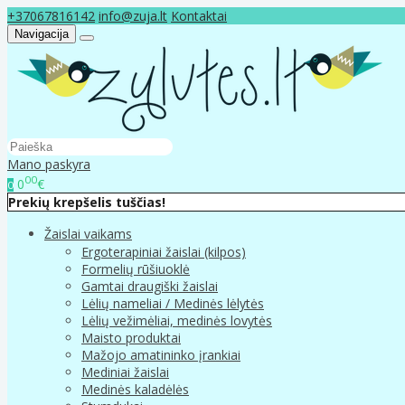
+37067816142
info@zuja.lt
Kontaktai
Navigacija
Mano paskyra
00
0
€
0
Prekių krepšelis tuščias!
Žaislai vaikams
Ergoterapiniai žaislai (kilpos)
Formelių rūšiuoklė
Gamtai draugiški žaislai
Lėlių nameliai / Medinės lėlytės
Lėlių vežimėliai, medinės lovytės
Maisto produktai
Mažojo amatininko įrankiai
Mediniai žaislai
Medinės kaladėlės