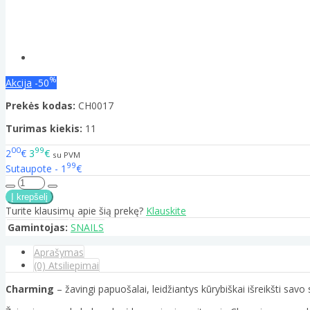
%
Akcija
-50
Prekės kodas:
CH0017
Turimas kiekis:
11
00
99
2
€
3
€
su PVM
99
Sutaupote - 1
€
Turite klausimų apie šią prekę?
Klauskite
Gamintojas:
SNAILS
Aprašymas
(0) Atsiliepimai
Charming
– žavingi papuošalai, leidžiantys kūrybiškai išreikšti savo s