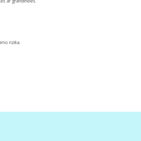
ės ar grandinėlės.
imo rizika.