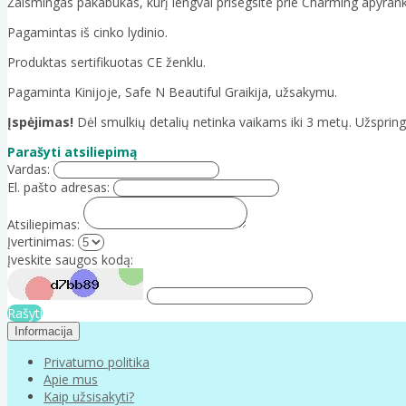
Žaismingas pakabukas, kurį lengvai prisegsite prie Charming apyrank
Pagamintas iš cinko lydinio.
Produktas sertifikuotas CE ženklu.
Pagaminta Kinijoje, Safe N Beautiful Graikija, užsakymu.
Įspėjimas!
Dėl smulkių detalių netinka vaikams iki 3 metų. Užspring
Parašyti atsiliepimą
Vardas:
El. pašto adresas:
Atsiliepimas:
Įvertinimas:
Įveskite saugos kodą:
Rašyti
Informacija
Privatumo politika
Apie mus
Kaip užsisakyti?