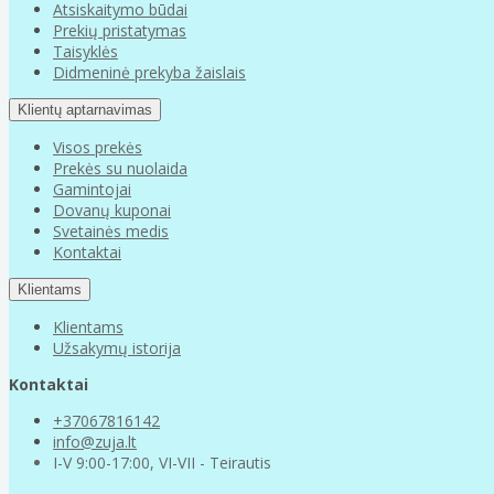
Atsiskaitymo būdai
Prekių pristatymas
Taisyklės
Didmeninė prekyba žaislais
Klientų aptarnavimas
Visos prekės
Prekės su nuolaida
Gamintojai
Dovanų kuponai
Svetainės medis
Kontaktai
Klientams
Klientams
Užsakymų istorija
Kontaktai
+37067816142
info@zuja.lt
I-V 9:00-17:00, VI-VII - Teirautis