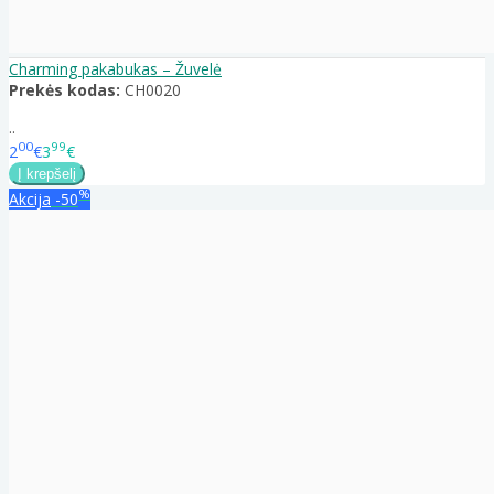
Charming pakabukas – Žuvelė
Prekės kodas:
CH0020
..
00
99
2
€
3
€
%
Akcija
-50