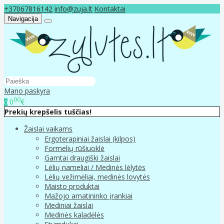
+37067816142
info@zuja.lt
Kontaktai
Navigacija
Mano paskyra
00
0
€
0
Prekių krepšelis tuščias!
Žaislai vaikams
Ergoterapiniai žaislai (kilpos)
Formelių rūšiuoklė
Gamtai draugiški žaislai
Lėlių nameliai / Medinės lėlytės
Lėlių vežimėliai, medinės lovytės
Maisto produktai
Mažojo amatininko įrankiai
Mediniai žaislai
Medinės kaladėlės