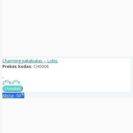
Charming pakabukas – Lobis
Prekės kodas:
CH0006
..
49
99
2
€
4
€
%
Akcija
-50