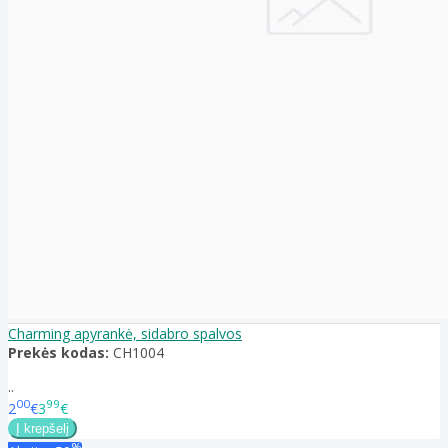
Charming apyrankė, sidabro spalvos
Prekės kodas:
CH1004
..
00
99
2
€
3
€
%