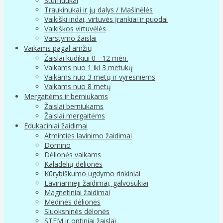
Stumdukai
Traukinukai ir jų dalys / Mašinėlės
Vaikiški indai, virtuvės įrankiai ir puodai
Vaikiškos virtuvėlės
Varstymo žaislai
Vaikams pagal amžių
Žaislai kūdikiui 0 - 12 mėn.
Vaikams nuo 1 iki 3 metukų
Vaikams nuo 3 metų ir vyresniems
Vaikams nuo 8 metų
Mergaitėms ir berniukams
Žaislai berniukams
Žaislai mergaitėms
Edukaciniai žaidimai
Atminties lavinimo žaidimai
Domino
Dėlionės vaikams
Kaladėlių dėlionės
Kūrybiškumo ugdymo rinkiniai
Lavinamieji žaidimai, galvosūkiai
Magnetiniai žaidimai
Medinės dėlionės
Sluoksninės dėlonės
STEM ir optiniai žaislai