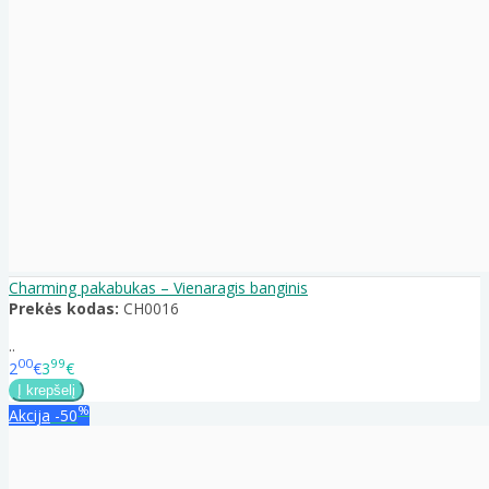
Charming pakabukas – Vienaragis banginis
Prekės kodas:
CH0016
..
00
99
2
€
3
€
%
Akcija
-50