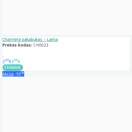
Charming pakabukas – Lama
Prekės kodas:
CH0023
..
00
99
2
€
3
€
%
Akcija
-50