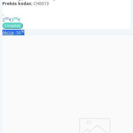
Prekės kodas:
CH0013
..
00
99
2
€
3
€
%
Akcija
-50