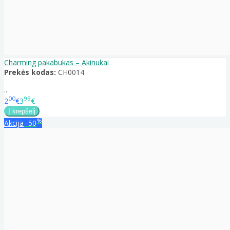
Charming pakabukas – Akinukai
Prekės kodas:
CH0014
..
00
99
2
€
3
€
%
Akcija
-50