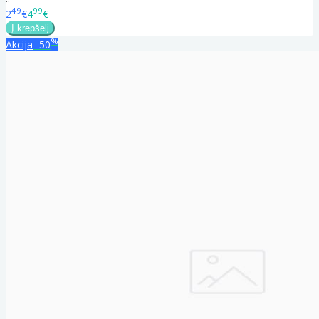
49
99
2
€
4
€
%
Akcija
-50