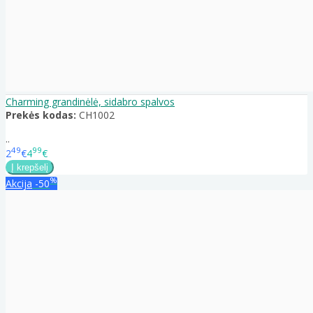
Charming grandinėlė, sidabro spalvos
Prekės kodas:
CH1002
..
49
99
2
€
4
€
%
Akcija
-50