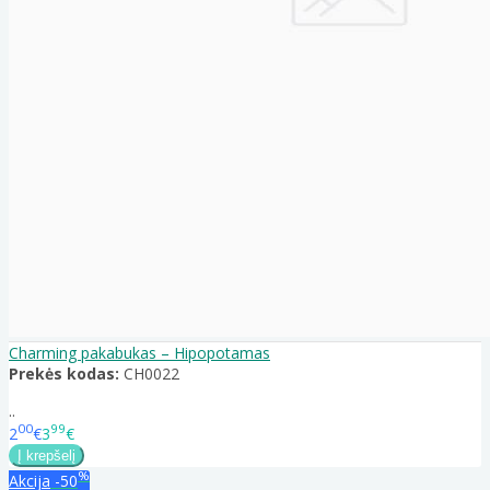
Charming pakabukas – Hipopotamas
Prekės kodas:
CH0022
..
00
99
2
€
3
€
%
Akcija
-50