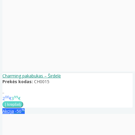
Charming pakabukas – Širdelė
Prekės kodas:
CH0015
..
00
99
2
€
3
€
%
Akcija
-50