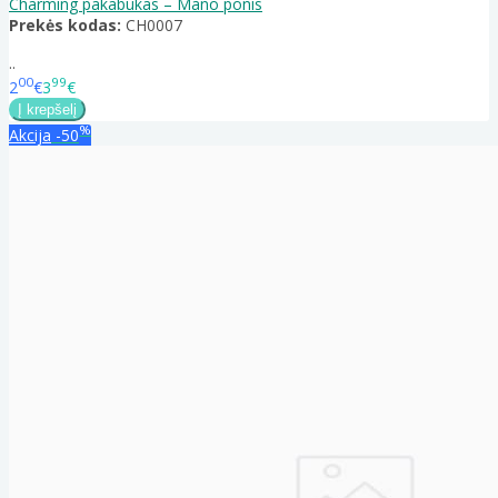
Charming pakabukas – Mano ponis
Prekės kodas:
CH0007
..
00
99
2
€
3
€
%
Akcija
-50