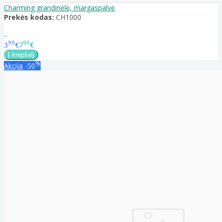
Charming grandinėlė, margaspalvė
Prekės kodas:
CH1000
..
99
99
3
€
7
€
%
Akcija
-50