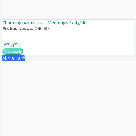
Charming pakabukas – Vienaragis žvaigždė
Prekės kodas:
CH0008
..
49
99
2
€
4
€
%
Akcija
-50