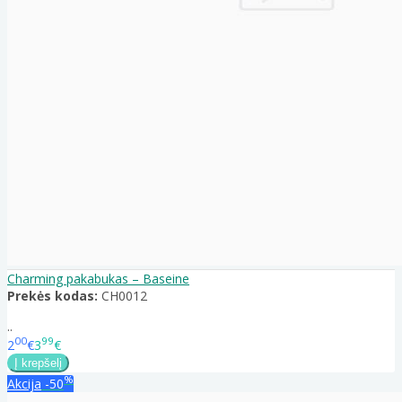
Charming pakabukas – Baseine
Prekės kodas:
CH0012
..
00
99
2
€
3
€
%
Akcija
-50