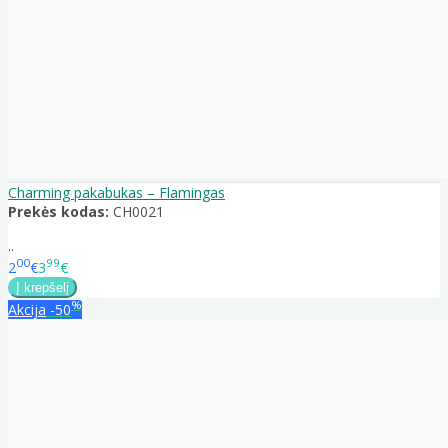
Charming pakabukas – Flamingas
Prekės kodas:
CH0021
..
00
99
2
€
3
€
%
Akcija
-50