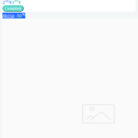
00
99
2
€
3
€
%
Akcija
-50