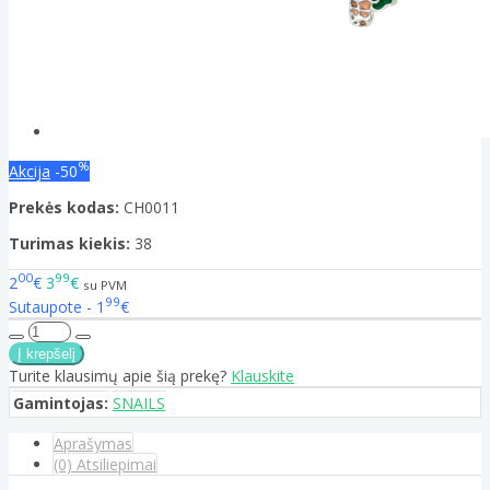
%
Akcija
-50
Prekės kodas:
CH0011
Turimas kiekis:
38
00
99
2
€
3
€
su PVM
99
Sutaupote - 1
€
Turite klausimų apie šią prekę?
Klauskite
Gamintojas:
SNAILS
Aprašymas
(0) Atsiliepimai