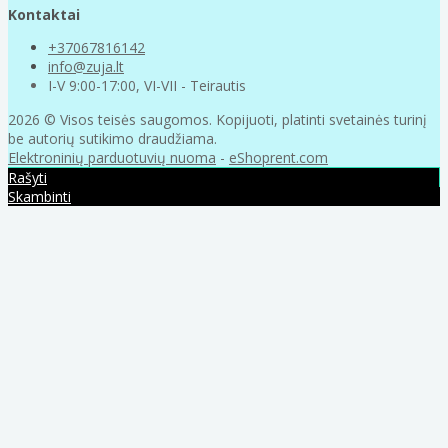
Kontaktai
+37067816142
info@zuja.lt
I-V 9:00-17:00, VI-VII - Teirautis
2026 © Visos teisės saugomos. Kopijuoti, platinti svetainės turinį
be autorių sutikimo draudžiama.
Elektroninių parduotuvių nuoma
-
eShoprent.com
Rašyti
Skambinti