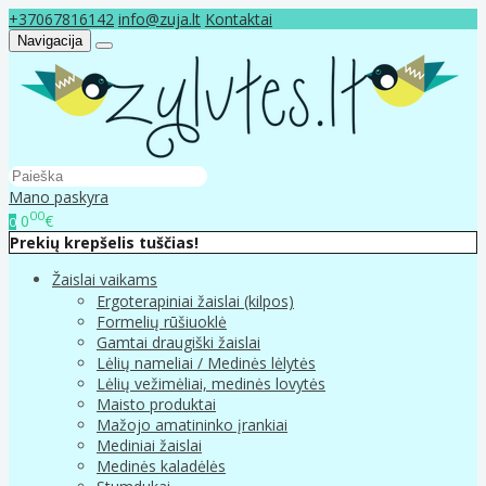
+37067816142
info@zuja.lt
Kontaktai
Navigacija
Mano paskyra
00
0
€
0
Prekių krepšelis tuščias!
Žaislai vaikams
Ergoterapiniai žaislai (kilpos)
Formelių rūšiuoklė
Gamtai draugiški žaislai
Lėlių nameliai / Medinės lėlytės
Lėlių vežimėliai, medinės lovytės
Maisto produktai
Mažojo amatininko įrankiai
Mediniai žaislai
Medinės kaladėlės