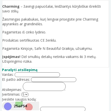
Charming
– žavingi papuošalai, leidžiantys kūrybiškai išreikšti
savo stilių.
Žaismingas pakabukas, kurį lengvai prisegsite prie Charming
apyrankės ar grandinėlės.
Pagamintas iš cinko lydinio.
Produktas sertifikuotas CE ženklu.
Pagaminta Kinijoje, Safe N Beautiful Graikija, užsakymu.
Įspėjimas!
Dėl smulkių detalių netinka vaikams iki 3 metų.
Užspringimo rizika.
Parašyti atsiliepimą
Vardas:
El. pašto adresas:
Atsiliepimas:
Įvertinimas:
Įveskite saugos kodą: