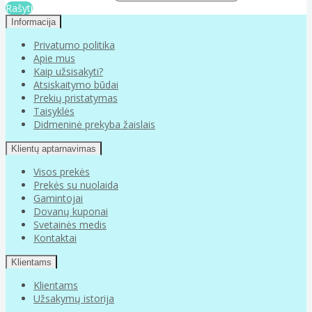
Rašyti
Informacija
Privatumo politika
Apie mus
Kaip užsisakyti?
Atsiskaitymo būdai
Prekių pristatymas
Taisyklės
Didmeninė prekyba žaislais
Klientų aptarnavimas
Visos prekės
Prekės su nuolaida
Gamintojai
Dovanų kuponai
Svetainės medis
Kontaktai
Klientams
Klientams
Užsakymų istorija