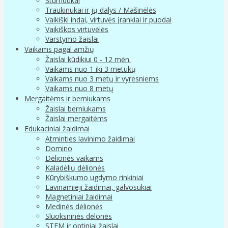
Stumdukai
Traukinukai ir jų dalys / Mašinėlės
Vaikiški indai, virtuvės įrankiai ir puodai
Vaikiškos virtuvėlės
Varstymo žaislai
Vaikams pagal amžių
Žaislai kūdikiui 0 - 12 mėn.
Vaikams nuo 1 iki 3 metukų
Vaikams nuo 3 metų ir vyresniems
Vaikams nuo 8 metų
Mergaitėms ir berniukams
Žaislai berniukams
Žaislai mergaitėms
Edukaciniai žaidimai
Atminties lavinimo žaidimai
Domino
Dėlionės vaikams
Kaladėlių dėlionės
Kūrybiškumo ugdymo rinkiniai
Lavinamieji žaidimai, galvosūkiai
Magnetiniai žaidimai
Medinės dėlionės
Sluoksninės dėlonės
STEM ir optiniai žaislai