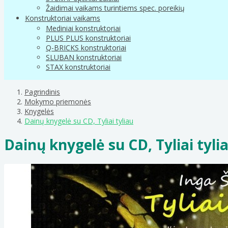
Žaidimai vaikams turintiems spec. poreikių
Konstruktoriai vaikams
Mediniai konstruktoriai
PLUS PLUS konstruktoriai
Q-BRICKS konstruktoriai
SLUBAN konstruktoriai
STAX konstruktoriai
Pagrindinis
Mokymo priemonės
Knygelės
Dainų knygelė su CD, Tyliai tyliau
Dainų knygelė su CD, Tyliai tyli