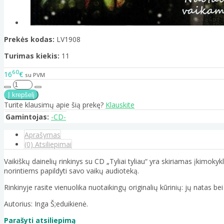
Prekės kodas:
LV1908
Turimas kiekis:
11
60
16
€
su PVM
Turite klausimų apie šią prekę?
Klauskite
Gamintojas:
-CD-
Aprašymas
(0) Atsiliepimai
Vaikiškų dainelių rinkinys su CD „Tyliai tyliau“ yra skiriamas įkim
norintiems papildyti savo vaikų audioteką.
Rinkinyje rasite vienuolika nuotaikingų originalių kūrinių: jų natas be
Autorius: Inga Š;eduikienė.
Parašyti atsiliepimą