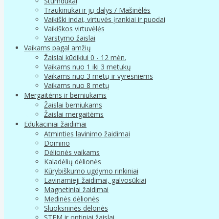
Stumdukai
Traukinukai ir jų dalys / Mašinėlės
Vaikiški indai, virtuvės įrankiai ir puodai
Vaikiškos virtuvėlės
Varstymo žaislai
Vaikams pagal amžių
Žaislai kūdikiui 0 - 12 mėn.
Vaikams nuo 1 iki 3 metukų
Vaikams nuo 3 metų ir vyresniems
Vaikams nuo 8 metų
Mergaitėms ir berniukams
Žaislai berniukams
Žaislai mergaitėms
Edukaciniai žaidimai
Atminties lavinimo žaidimai
Domino
Dėlionės vaikams
Kaladėlių dėlionės
Kūrybiškumo ugdymo rinkiniai
Lavinamieji žaidimai, galvosūkiai
Magnetiniai žaidimai
Medinės dėlionės
Sluoksninės dėlonės
STEM ir optiniai žaislai