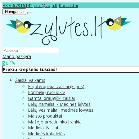
+37067816142
info@zuja.lt
Kontaktai
Navigacija
Mano paskyra
00
0
€
0
Prekių krepšelis tuščias!
Žaislai vaikams
Ergoterapiniai žaislai (kilpos)
Formelių rūšiuoklė
Gamtai draugiški žaislai
Lėlių nameliai / Medinės lėlytės
Lėlių vežimėliai, medinės lovytės
Maisto produktai
Mažojo amatininko įrankiai
Mediniai žaislai
Medinės kaladėlės