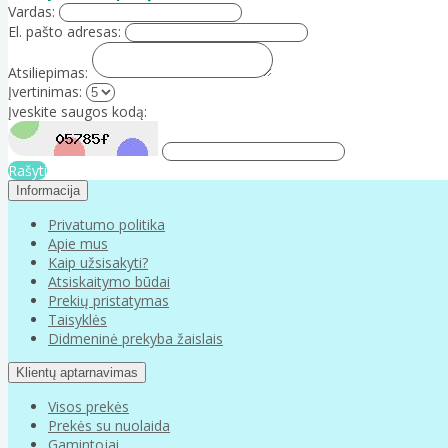
Vardas:
El. pašto adresas:
Atsiliepimas:
Įvertinimas:
Įveskite saugos kodą:
Rašyti
Informacija
Privatumo politika
Apie mus
Kaip užsisakyti?
Atsiskaitymo būdai
Prekių pristatymas
Taisyklės
Didmeninė prekyba žaislais
Klientų aptarnavimas
Visos prekės
Prekės su nuolaida
Gamintojai