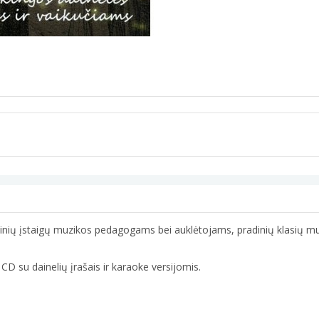
okyklinių įstaigų muzikos pedagogams bei auklėtojams, pradinių klasių
i CD su dainelių įrašais ir karaoke versijomis.