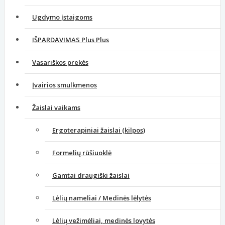
Ugdymo įstaigoms
IŠPARDAVIMAS Plus Plus
Vasariškos prekės
Įvairios smulkmenos
Žaislai vaikams
Ergoterapiniai žaislai (kilpos)
Formelių rūšiuoklė
Gamtai draugiški žaislai
Lėlių nameliai / Medinės lėlytės
Lėlių vežimėliai, medinės lovytės