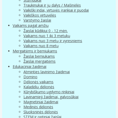
Stumdukai
Traukinukai ir jų dalys / Mašinėlės
Vaikiški indai, virtuvės įrankiai ir puodai
Vaikiškos virtuvėlės
Varstymo žaislai
Vaikams pagal amžių
Žaislai kūdikiui 0 - 12 mėn.
Vaikams nuo 1 iki 3 metukų
Vaikams nuo 3 metų ir vyresniems
Vaikams nuo 8 metų
Mergaitėms ir berniukams
Žaislai berniukams
Žaislai mergaitėms
Edukaciniai žaidimai
Atminties lavinimo žaidimai
Domino
Dėlionės vaikams
Kaladėlių dėlionės
Kūrybiškumo ugdymo rinkiniai
Lavinamieji žaidimai, galvosūkiai
Magnetiniai žaidimai
Medinės dėlionės
Sluoksninės dėlonės
STEM ir optiniai žaislai