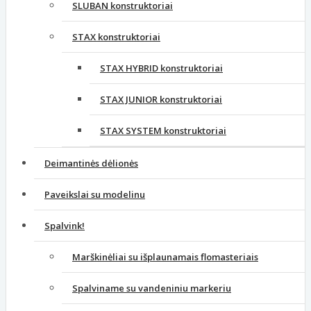
SLUBAN konstruktoriai
STAX konstruktoriai
STAX HYBRID konstruktoriai
STAX JUNIOR konstruktoriai
STAX SYSTEM konstruktoriai
Deimantinės dėlionės
Paveikslai su modelinu
Spalvink!
Marškinėliai su išplaunamais flomasteriais
Spalviname su vandeniniu markeriu