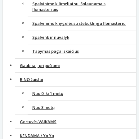
Spalvinimo kilimėliai su išplaunamais
flomasteriais
Spalvinimo knygelės su stebuklingu flomasteriu
Spalvink ir nuvalyk
Tapymas pagal skaičius
Gaubliai, pripučiami
BINO žaislai
Nuo 0 iki 1 metų
Nuo 3 metų
Gertuvės VAIKAMS
KENDAMA / Yo Yo