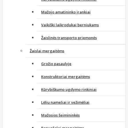
Mažojo amatininko įrankiai
Vaikiški laikrodukai berniukams
Žaislinės transporto priemonės
Žaislai mergaitėms
Grožio pasaulyje
Konstruktoriai mergaitėms
Kūrybiškumo ugdymo rinkiniai
Lėlių nameliai ir vežimėliai
Mažosios šeimininkės