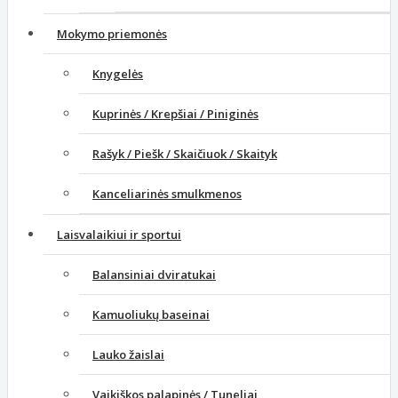
Mokymo priemonės
Knygelės
Kuprinės / Krepšiai / Piniginės
Rašyk / Piešk / Skaičiuok / Skaityk
Kanceliarinės smulkmenos
Laisvalaikiui ir sportui
Balansiniai dviratukai
Kamuoliukų baseinai
Lauko žaislai
Vaikiškos palapinės / Tuneliai