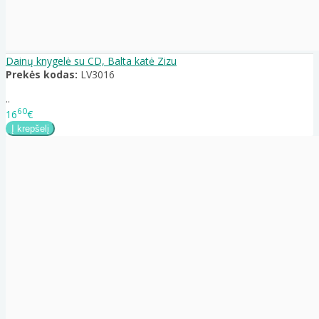
Dainų knygelė su CD, Balta katė Zizu
Prekės kodas:
LV3016
..
60
16
€