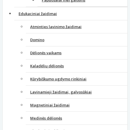
Papuošalai mergaitėms
Edukaciniai žaidimai
Atminties lavinimo žaidimai
Domino
Dėlionės vaikams
Kaladėlių dėlionės
Kūrybiškumo ugdymo rinkiniai
Lavinamieji žaidimai, galvosūkiai
Magnetiniai žaidimai
Medinės dėlionės