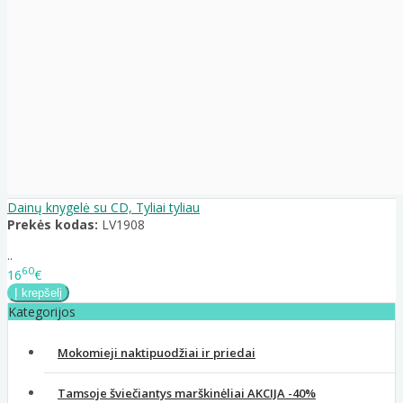
Dainų knygelė su CD, Tyliai tyliau
Prekės kodas:
LV1908
..
60
16
€
Kategorijos
Mokomieji naktipuodžiai ir priedai
Tamsoje šviečiantys marškinėliai AKCIJA -40%