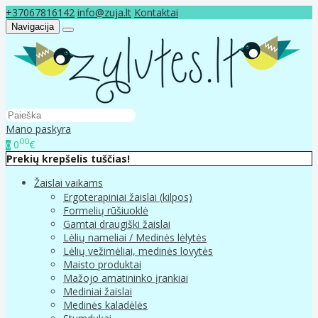
+37067816142
info@zuja.lt
Kontaktai
Navigacija
Mano paskyra
00
0
€
0
Prekių krepšelis tuščias!
Žaislai vaikams
Ergoterapiniai žaislai (kilpos)
Formelių rūšiuoklė
Gamtai draugiški žaislai
Lėlių nameliai / Medinės lėlytės
Lėlių vežimėliai, medinės lovytės
Maisto produktai
Mažojo amatininko įrankiai
Mediniai žaislai
Medinės kaladėlės