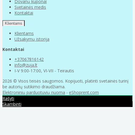
Dovanų kuponai
Svetainės medis
Kontaktai
Klientams
Klientams
Užsakymų istorija
Kontaktai
+37067816142
info@zuja.lt
I-V 9:00-17:00, VI-VII - Teirautis
2026 © Visos teisės saugomos. Kopijuoti, platinti svetainės turinį
be autorių sutikimo draudžiama.
Elektroninių parduotuvių nuoma
-
eShoprent.com
Rašyti
Skambinti