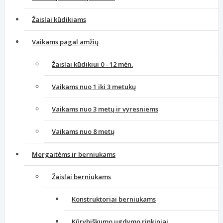
Žaislai kūdikiams
Vaikams pagal amžių
Žaislai kūdikiui 0 - 12 mėn.
Vaikams nuo 1 iki 3 metukų
Vaikams nuo 3 metų ir vyresniems
Vaikams nuo 8 metų
Mergaitėms ir berniukams
Žaislai berniukams
Konstruktoriai berniukams
Kūrybiškumo ugdymo rinkiniai