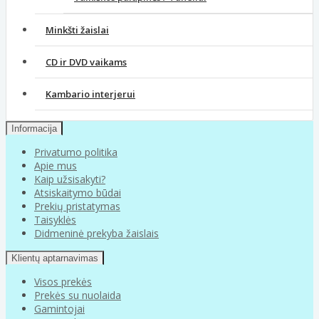
Minkšti žaislai
CD ir DVD vaikams
Kambario interjerui
Informacija
Privatumo politika
Apie mus
Kaip užsisakyti?
Atsiskaitymo būdai
Prekių pristatymas
Taisyklės
Didmeninė prekyba žaislais
Klientų aptarnavimas
Visos prekės
Prekės su nuolaida
Gamintojai