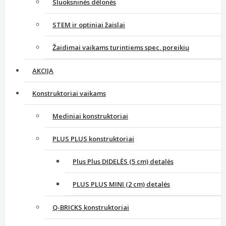
Sluoksninės dėlonės
STEM ir optiniai žaislai
Žaidimai vaikams turintiems spec. poreikių
AKCIJA
Konstruktoriai vaikams
Mediniai konstruktoriai
PLUS PLUS konstruktoriai
Plus Plus DIDELĖS (5 cm) detalės
PLUS PLUS MINI (2 cm) detalės
Q-BRICKS konstruktoriai