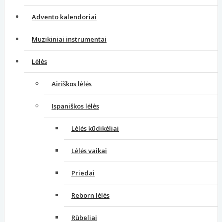
Advento kalendoriai
Muzikiniai instrumentai
Lėlės
Airiškos lėlės
Ispaniškos lėlės
Lėlės kūdikėliai
Lėlės vaikai
Priedai
Reborn lėlės
Rūbeliai