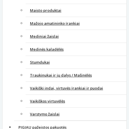
Maisto produktai
Mažojo amatininko įrankiai
Mediniai žaislai
Medinės kaladėlės
Stumdukai
Traukinukai ir jų dalys / Mašinėlės
Vaikiški indai, virtuvės įrankiai ir puodai
Vaikiškos virtuvėlės
Varstymo žaislai
PIGIAU pažeistos pakuotės