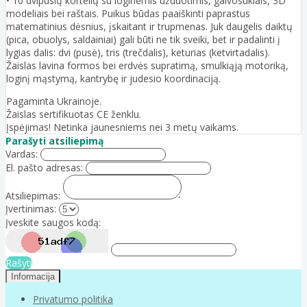
• 10 dvipusių kortelių su loginėmis užduotimis, galvosūkiais, 3D
modeliais bei raštais. Puikus būdas paaiškinti paprastus
matematinius dėsnius, įskaitant ir trupmenas. Juk daugelis daiktų
(pica, obuolys, saldainiai) gali būti ne tik sveiki, bet ir padalinti į
lygias dalis: dvi (pusė), tris (trečdalis), keturias (ketvirtadalis).
Žaislas lavina formos bei erdvės supratimą, smulkiąją motoriką,
loginį mąstymą, kantrybę ir judesio koordinaciją.
Pagaminta Ukrainoje.
Žaislas sertifikuotas CE ženklu.
Įspėjimas! Netinka jaunesniems nei 3 metų vaikams.
Parašyti atsiliepimą
Vardas:
El. pašto adresas:
Atsiliepimas:
Įvertinimas:
Įveskite saugos kodą:
Rašyti
Informacija
Privatumo politika