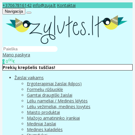
+37067816142
info@zuja.lt
Kontaktai
Navigacija
Mano paskyra
00
0
€
0
Prekių krepšelis tuščias!
Žaislai vaikams
Ergoterapiniai žaislai (kilpos)
Formelių rūšiuoklė
Gamtai draugiški žaislai
Lėlių nameliai / Medinės lėlytės
Lėlių vežimėliai, medinės lovytės
Maisto produktai
Mažojo amatininko įrankiai
Mediniai žaislai
Medinės kaladėlės