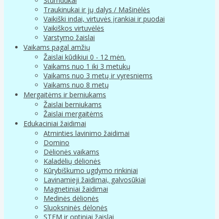
Stumdukai
Traukinukai ir jų dalys / Mašinėlės
Vaikiški indai, virtuvės įrankiai ir puodai
Vaikiškos virtuvėlės
Varstymo žaislai
Vaikams pagal amžių
Žaislai kūdikiui 0 - 12 mėn.
Vaikams nuo 1 iki 3 metukų
Vaikams nuo 3 metų ir vyresniems
Vaikams nuo 8 metų
Mergaitėms ir berniukams
Žaislai berniukams
Žaislai mergaitėms
Edukaciniai žaidimai
Atminties lavinimo žaidimai
Domino
Dėlionės vaikams
Kaladėlių dėlionės
Kūrybiškumo ugdymo rinkiniai
Lavinamieji žaidimai, galvosūkiai
Magnetiniai žaidimai
Medinės dėlionės
Sluoksninės dėlonės
STEM ir optiniai žaislai