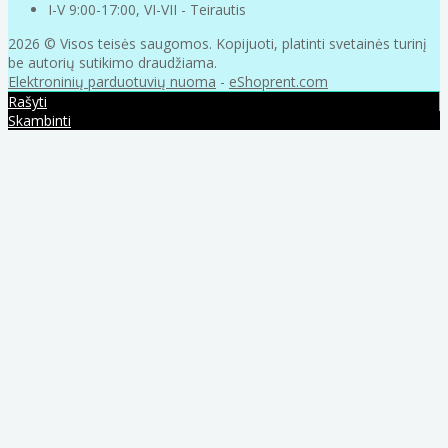
I-V 9:00-17:00, VI-VII - Teirautis
2026 © Visos teisės saugomos. Kopijuoti, platinti svetainės turinį
be autorių sutikimo draudžiama.
Elektroninių parduotuvių nuoma
-
eShoprent.com
Rašyti
Skambinti