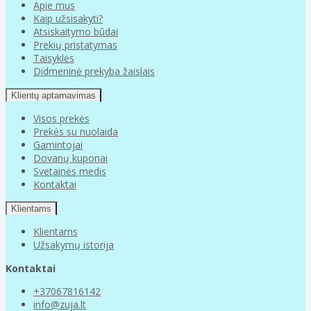
Apie mus
Kaip užsisakyti?
Atsiskaitymo būdai
Prekių pristatymas
Taisyklės
Didmeninė prekyba žaislais
Klientų aptarnavimas
Visos prekės
Prekės su nuolaida
Gamintojai
Dovanų kuponai
Svetainės medis
Kontaktai
Klientams
Klientams
Užsakymų istorija
Kontaktai
+37067816142
info@zuja.lt