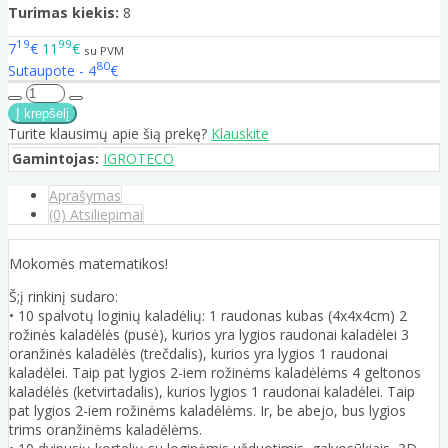
Turimas kiekis:
8
19
99
7
€
11
€
su PVM
80
Sutaupote - 4
€
Turite klausimų apie šią prekę?
Klauskite
Gamintojas:
IGROTECO
Aprašymas
(0) Atsiliepimai
Mokomės matematikos!
Š;į rinkinį sudaro:
• 10 spalvotų loginių kaladėlių: 1 raudonas kubas (4x4x4cm) 2
rožinės kaladėlės (pusė), kurios yra lygios raudonai kaladėlei 3
oranžinės kaladėlės (trečdalis), kurios yra lygios 1 raudonai
kaladėlei. Taip pat lygios 2-iem rožinėms kaladėlėms 4 geltonos
kaladėlės (ketvirtadalis), kurios lygios 1 raudonai kaladėlei. Taip
pat lygios 2-iem rožinėms kaladėlėms. Ir, be abejo, bus lygios
trims oranžinėms kaladėlėms.