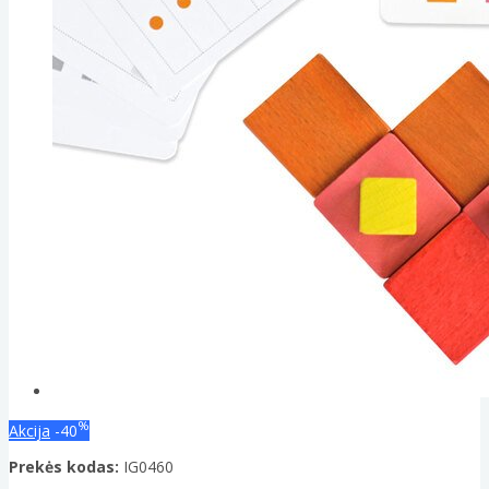
%
Akcija
-40
Prekės kodas:
IG0460