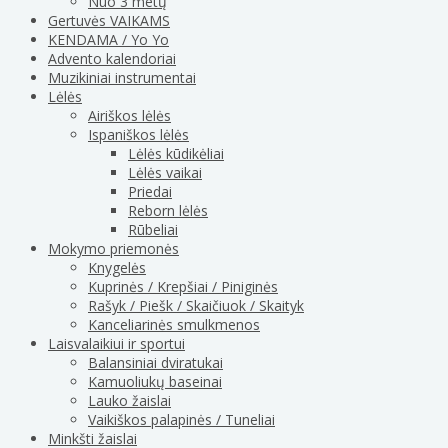
Nuo 3 metų
Gertuvės VAIKAMS
KENDAMA / Yo Yo
Advento kalendoriai
Muzikiniai instrumentai
Lėlės
Airiškos lėlės
Ispaniškos lėlės
Lėlės kūdikėliai
Lėlės vaikai
Priedai
Reborn lėlės
Rūbeliai
Mokymo priemonės
Knygelės
Kuprinės / Krepšiai / Piniginės
Rašyk / Piešk / Skaičiuok / Skaityk
Kanceliarinės smulkmenos
Laisvalaikiui ir sportui
Balansiniai dviratukai
Kamuoliukų baseinai
Lauko žaislai
Vaikiškos palapinės / Tuneliai
Minkšti žaislai