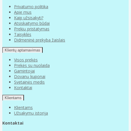
Privatumo politika
Apie mus
Kaip užsisakyti?
Atsiskaitymo būdai
Prekių pristatymas
Taisyklės
Didmeninė prekyba žaislais
Klientų aptarnavimas
Visos prekės
Prekės su nuolaida
Gamintojai
Dovanų kuponai
Svetainės medis
Kontaktai
Klientams
Klientams
Užsakymų istorija
Kontaktai