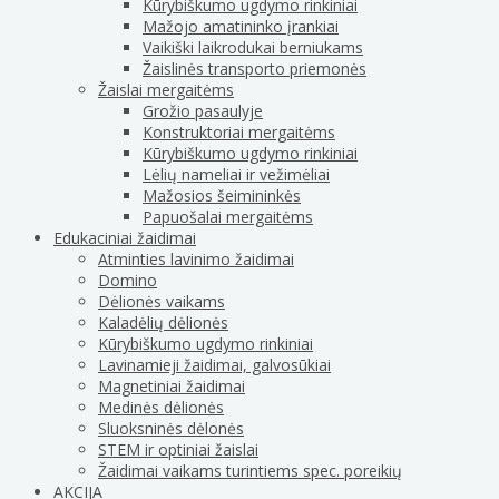
Kūrybiškumo ugdymo rinkiniai
Mažojo amatininko įrankiai
Vaikiški laikrodukai berniukams
Žaislinės transporto priemonės
Žaislai mergaitėms
Grožio pasaulyje
Konstruktoriai mergaitėms
Kūrybiškumo ugdymo rinkiniai
Lėlių nameliai ir vežimėliai
Mažosios šeimininkės
Papuošalai mergaitėms
Edukaciniai žaidimai
Atminties lavinimo žaidimai
Domino
Dėlionės vaikams
Kaladėlių dėlionės
Kūrybiškumo ugdymo rinkiniai
Lavinamieji žaidimai, galvosūkiai
Magnetiniai žaidimai
Medinės dėlionės
Sluoksninės dėlonės
STEM ir optiniai žaislai
Žaidimai vaikams turintiems spec. poreikių
AKCIJA