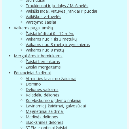
Stumdukai
Traukinukai ir jų dalys / Mašinėlės
Vaikiški indai, virtuvės įrankiai ir puodai
Vaikiškos virtuvėlės
Varstymo žaislai
Vaikams pagal amžių
Žaislai kūdikiui 0 - 12 mėn.
Vaikams nuo 1 iki 3 metukų
Vaikams nuo 3 metų ir vyresniems
Vaikams nuo 8 metų
Mergaitėms ir berniukams
Žaislai berniukams
Žaislai mergaitėms
Edukaciniai žaidimai
Atminties lavinimo žaidimai
Domino
Dėlionės vaikams
Kaladėlių dėlionės
Kūrybiškumo ugdymo rinkiniai
Lavinamieji žaidimai, galvosūkiai
Magnetiniai žaidimai
Medinės dėlionės
Sluoksninės dėlonės
STEM ir optiniai žaislai