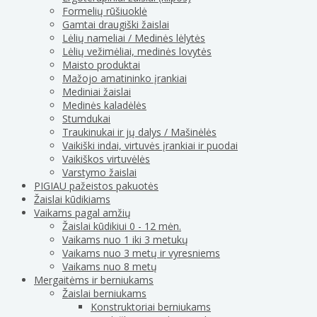
Formelių rūšiuoklė
Gamtai draugiški žaislai
Lėlių nameliai / Medinės lėlytės
Lėlių vežimėliai, medinės lovytės
Maisto produktai
Mažojo amatininko įrankiai
Mediniai žaislai
Medinės kaladėlės
Stumdukai
Traukinukai ir jų dalys / Mašinėlės
Vaikiški indai, virtuvės įrankiai ir puodai
Vaikiškos virtuvėlės
Varstymo žaislai
PIGIAU pažeistos pakuotės
Žaislai kūdikiams
Vaikams pagal amžių
Žaislai kūdikiui 0 - 12 mėn.
Vaikams nuo 1 iki 3 metukų
Vaikams nuo 3 metų ir vyresniems
Vaikams nuo 8 metų
Mergaitėms ir berniukams
Žaislai berniukams
Konstruktoriai berniukams