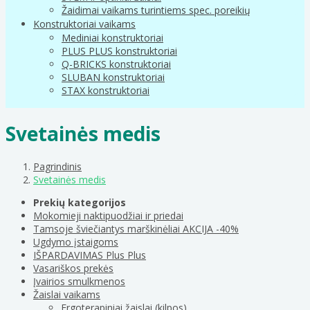
Žaidimai vaikams turintiems spec. poreikių
Konstruktoriai vaikams
Mediniai konstruktoriai
PLUS PLUS konstruktoriai
Q-BRICKS konstruktoriai
SLUBAN konstruktoriai
STAX konstruktoriai
Svetainės medis
Pagrindinis
Svetainės medis
Prekių kategorijos
Mokomieji naktipuodžiai ir priedai
Tamsoje šviečiantys marškinėliai AKCIJA -40%
Ugdymo įstaigoms
IŠPARDAVIMAS Plus Plus
Vasariškos prekės
Įvairios smulkmenos
Žaislai vaikams
Ergoterapiniai žaislai (kilpos)