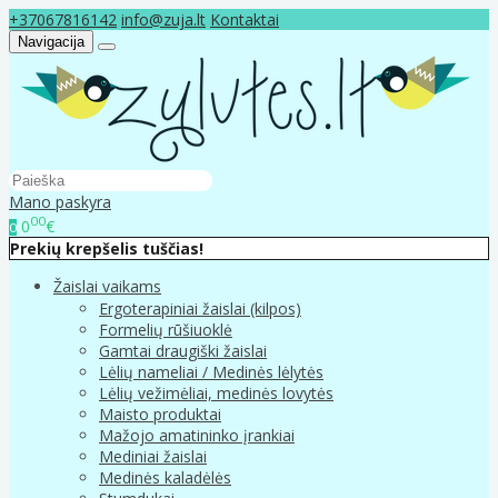
+37067816142
info@zuja.lt
Kontaktai
Navigacija
Mano paskyra
00
0
€
0
Prekių krepšelis tuščias!
Žaislai vaikams
Ergoterapiniai žaislai (kilpos)
Formelių rūšiuoklė
Gamtai draugiški žaislai
Lėlių nameliai / Medinės lėlytės
Lėlių vežimėliai, medinės lovytės
Maisto produktai
Mažojo amatininko įrankiai
Mediniai žaislai
Medinės kaladėlės