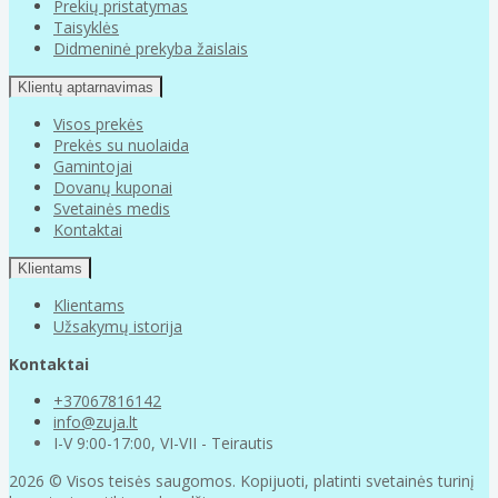
Prekių pristatymas
Taisyklės
Didmeninė prekyba žaislais
Klientų aptarnavimas
Visos prekės
Prekės su nuolaida
Gamintojai
Dovanų kuponai
Svetainės medis
Kontaktai
Klientams
Klientams
Užsakymų istorija
Kontaktai
+37067816142
info@zuja.lt
I-V 9:00-17:00, VI-VII - Teirautis
2026 © Visos teisės saugomos. Kopijuoti, platinti svetainės turinį