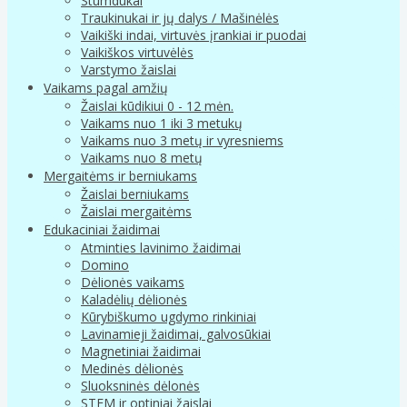
Stumdukai
Traukinukai ir jų dalys / Mašinėlės
Vaikiški indai, virtuvės įrankiai ir puodai
Vaikiškos virtuvėlės
Varstymo žaislai
Vaikams pagal amžių
Žaislai kūdikiui 0 - 12 mėn.
Vaikams nuo 1 iki 3 metukų
Vaikams nuo 3 metų ir vyresniems
Vaikams nuo 8 metų
Mergaitėms ir berniukams
Žaislai berniukams
Žaislai mergaitėms
Edukaciniai žaidimai
Atminties lavinimo žaidimai
Domino
Dėlionės vaikams
Kaladėlių dėlionės
Kūrybiškumo ugdymo rinkiniai
Lavinamieji žaidimai, galvosūkiai
Magnetiniai žaidimai
Medinės dėlionės
Sluoksninės dėlonės
STEM ir optiniai žaislai