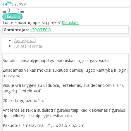
99
14
€
su PVM
Turite klausimų apie šią prekę?
Klauskite
Gamintojas:
IGROTECO
Aprašymas
(0) Atsiliepimai
Sudoku - pasaulyje paplitęs japoniškas loginis galvosūkis.
Žaisdamas vaikas mokosi sukaupti dėmesį, ugdo kantrybę ir loginį
mąstymą.
Viduje yra knygelė su užduočių lentelėmis, susidedančiomis iš 16
langelių (lentelė 4x4).
20 skirtingų užduočių.
Ant lentelės reikia sudėlioti figūrėles taip, kad kiekvienas figūrėlės
tipas eilutėje ir stulpelyje nesikartotų.
Pakuotės išmatavimai: 21,5 x 21,5 x 5,5 cm.