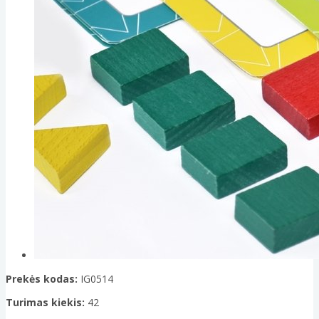
Prekės kodas:
IG0514
Turimas kiekis:
42