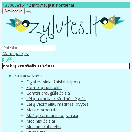
+37067816142
info@zuja.lt
Kontaktai
Navigacija
Mano paskyra
00
0
€
0
Prekių krepšelis tuščias!
Žaislai vaikams
Ergoterapiniai žaislai (kilpos)
Formelių rūšiuoklė
Gamtai draugiški žaislai
Lėlių nameliai / Medinės lėlytės
Lėlių vežimėliai, medinės lovytės
Maisto produktai
Mažojo amatininko įrankiai
Mediniai žaislai
Medinės kaladėlės