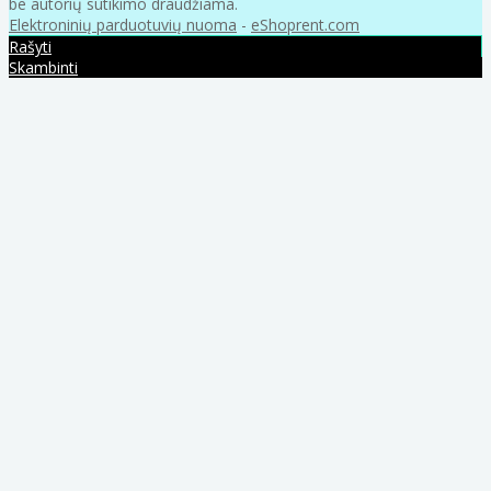
be autorių sutikimo draudžiama.
Elektroninių parduotuvių nuoma
-
eShoprent.com
Rašyti
Skambinti