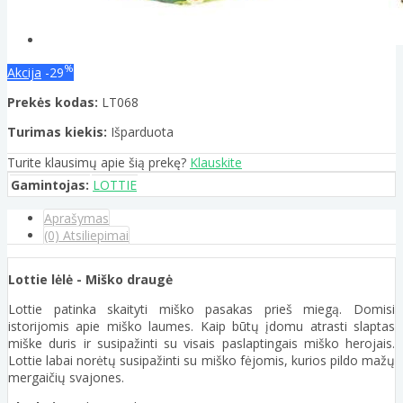
%
Akcija
-29
Prekės kodas:
LT068
Turimas kiekis:
Išparduota
Turite klausimų apie šią prekę?
Klauskite
Gamintojas:
LOTTIE
Aprašymas
(0) Atsiliepimai
Lottie lėlė - Miško draugė
Lottie patinka skaityti miško pasakas prieš miegą. Domisi
istorijomis apie miško laumes. Kaip būtų įdomu atrasti slaptas
miške duris ir susipažinti su visais paslaptingais miško herojais.
Lottie labai norėtų susipažinti su miško fėjomis, kurios pildo mažų
mergaičių svajones.