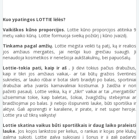
Kuo ypatingos LOTTIE lėlės?
Vaikiškos kūno proporcijos.
Lottie kūno proporcijos atitinka 9
metų vaiko kūną. Lottie formuoja sveiką požiūrį į kūno įvaizdį.
Tinkama pagal amžių.
Lottie mėgsta veikti tą patį, ką ir realios
jos amžiaus mergaitės, jai nerūpi kuo greičiau suaugti. Ji
nenaudoja kosmetikos ir nenešioja aukštakulnių, bei papuošalų.
Lottie-tokia pati, kaip ir aš .
Ji dėvi tokius pačius drabužius,
kaip ir tikri jos amžiaus vaikai,- ar tai būtų gražios šventinės
suknelės, ar lauko rūbai ir botai skirti braidyti po balas, sportiniai
drabužiai arba įvairūs karnavaliniai kostiumai. Ji žaidžia ir nori
pažinti pasaulį. Lottie veikia, ką ir „tikri“ vaikai ar tai „mergaitiški“
užsiėmimai tokie, kaip baletas, šokiai, žvaigždžių stebėjimai ar
braidžiojimai po balas. Ji nebijo išsipurvinti lauke, būti sportiška ir
aktyvi. Gali apsirengti ir karaliene, ir pirate, ir net super heroje.
Lottie yra už tikrą vaikystę!
Lottie skatina vaikus būti sportiškais ir daug laiko praleisti
lauke.
Jos kojos lankstosi per kelius, o rankas ir kojas prie klubų
galima sukioti. Lottie galva sukiojasi į šonus ir ji gali padaryti