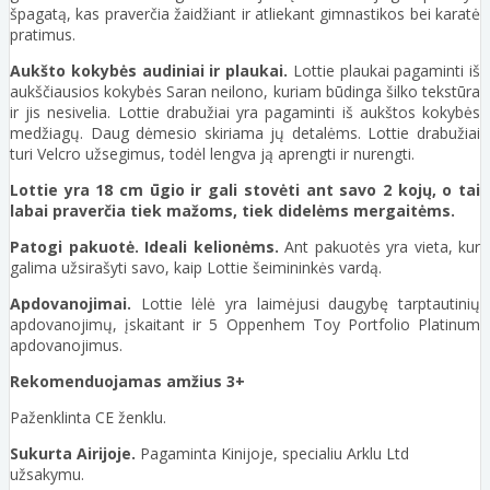
špagatą, kas praverčia žaidžiant ir atliekant gimnastikos bei karatė
pratimus.
Aukšto kokybės audiniai ir plaukai.
Lottie plaukai pagaminti iš
aukščiausios kokybės Saran neilono, kuriam būdinga šilko tekstūra
ir jis nesivelia. Lottie drabužiai yra pagaminti iš aukštos kokybės
medžiagų. Daug dėmesio skiriama jų detalėms. Lottie drabužiai
turi Velcro užsegimus, todėl lengva ją aprengti ir nurengti.
Lottie yra 18 cm ūgio ir gali stovėti ant savo 2 kojų, o tai
labai praverčia tiek mažoms, tiek didelėms mergaitėms.
Patogi pakuotė. Ideali kelionėms.
Ant pakuotės yra vieta, kur
galima užsirašyti savo, kaip Lottie šeimininkės vardą.
Apdovanojimai.
Lottie lėlė yra laimėjusi daugybę tarptautinių
apdovanojimų, įskaitant ir 5 Oppenhem Toy Portfolio Platinum
apdovanojimus.
Rekomenduojamas amžius 3+
Paženklinta CE ženklu.
Sukurta Airijoje.
Pagaminta Kinijoje, specialiu Arklu Ltd
užsakymu.