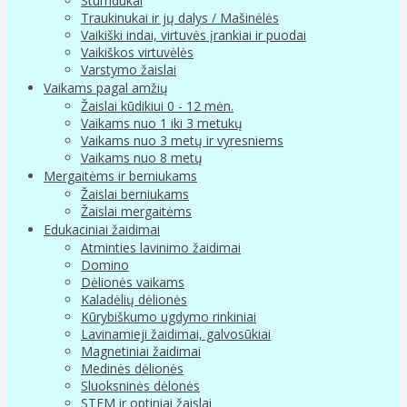
Stumdukai
Traukinukai ir jų dalys / Mašinėlės
Vaikiški indai, virtuvės įrankiai ir puodai
Vaikiškos virtuvėlės
Varstymo žaislai
Vaikams pagal amžių
Žaislai kūdikiui 0 - 12 mėn.
Vaikams nuo 1 iki 3 metukų
Vaikams nuo 3 metų ir vyresniems
Vaikams nuo 8 metų
Mergaitėms ir berniukams
Žaislai berniukams
Žaislai mergaitėms
Edukaciniai žaidimai
Atminties lavinimo žaidimai
Domino
Dėlionės vaikams
Kaladėlių dėlionės
Kūrybiškumo ugdymo rinkiniai
Lavinamieji žaidimai, galvosūkiai
Magnetiniai žaidimai
Medinės dėlionės
Sluoksninės dėlonės
STEM ir optiniai žaislai