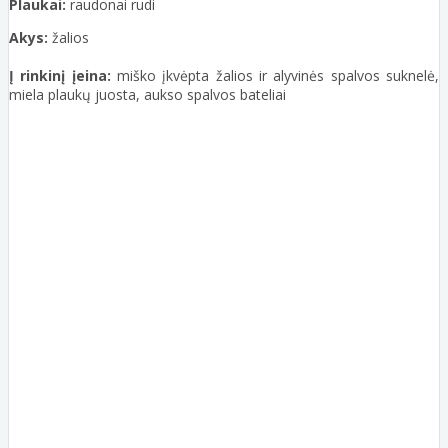
Plaukai:
raudonai rudi
Akys:
žalios
Į rinkinį įeina:
miško įkvėpta žalios ir alyvinės spalvos suknelė,
miela plaukų juosta, aukso spalvos bateliai