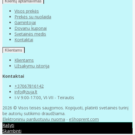
Klientų aptarnavimas
Visos prekės
Prekės su nuolaida
Gamintojai
Dovanų kuponai
Svetainės medis
Kontaktai
Klientams
Klientams
Užsakymų istorija
Kontaktai
+37067816142
info@zuja.lt
I-V 9:00-17:00, VI-VII - Teirautis
2026 © Visos teisės saugomos. Kopijuoti, platinti svetainės turinį
be autorių sutikimo draudžiama.
Elektroninių parduotuvių nuoma
-
eShoprent.com
Rašyti
Skambinti