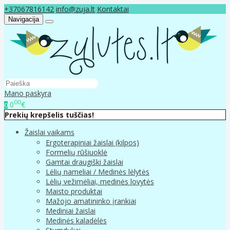
+37067816142
info@zuja.lt
Kontaktai
Navigacija
Mano paskyra
00
0
€
0
Prekių krepšelis tuščias!
Žaislai vaikams
Ergoterapiniai žaislai (kilpos)
Formelių rūšiuoklė
Gamtai draugiški žaislai
Lėlių nameliai / Medinės lėlytės
Lėlių vežimėliai, medinės lovytės
Maisto produktai
Mažojo amatininko įrankiai
Mediniai žaislai
Medinės kaladėlės