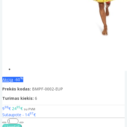
%
Akcija
-60
Prekės kodas:
BMPF-0002-EUP
Turimas kiekis:
6
98
95
9
€
24
€
su PVM
97
Sutaupote - 14
€