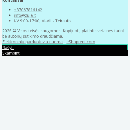
Kontaktai
+37067816142
info@zuja.lt
I-V 9:00-17:00, VI-VII - Teirautis
2026 © Visos teisės saugomos. Kopijuoti, platinti svetainės turinį
be autorių sutikimo draudžiama.
Elektroninių parduotuvių nuoma
-
eShoprent.com
Rašyti
Skambinti