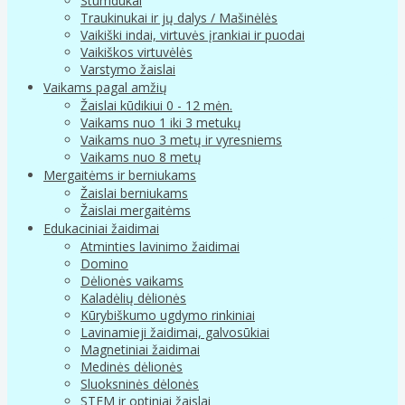
Stumdukai
Traukinukai ir jų dalys / Mašinėlės
Vaikiški indai, virtuvės įrankiai ir puodai
Vaikiškos virtuvėlės
Varstymo žaislai
Vaikams pagal amžių
Žaislai kūdikiui 0 - 12 mėn.
Vaikams nuo 1 iki 3 metukų
Vaikams nuo 3 metų ir vyresniems
Vaikams nuo 8 metų
Mergaitėms ir berniukams
Žaislai berniukams
Žaislai mergaitėms
Edukaciniai žaidimai
Atminties lavinimo žaidimai
Domino
Dėlionės vaikams
Kaladėlių dėlionės
Kūrybiškumo ugdymo rinkiniai
Lavinamieji žaidimai, galvosūkiai
Magnetiniai žaidimai
Medinės dėlionės
Sluoksninės dėlonės
STEM ir optiniai žaislai