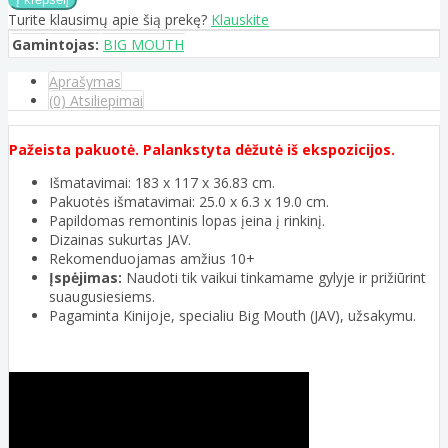
Turite klausimų apie šią prekę?
Klauskite
Gamintojas:
BIG MOUTH
Aprašymas
(0) Atsiliepimai
Pažeista pakuotė. Palankstyta dėžutė iš ekspozicijos.
Išmatavimai: 183 x 117 x 36.83 cm.
Pakuotės išmatavimai: 25.0 x 6.3 x 19.0 cm.
Papildomas remontinis lopas įeina į rinkinį.
Dizainas sukurtas JAV.
Rekomenduojamas amžius 10+
Įspėjimas:
Naudoti tik vaikui tinkamame gylyje ir prižiūrint
suaugusiesiems.
Pagaminta Kinijoje, specialiu Big Mouth (JAV), užsakymu.