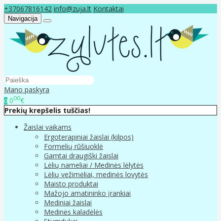
+37067816142
info@zuja.lt
Kontaktai
Navigacija
Mano paskyra
00
0
€
0
Prekių krepšelis tuščias!
Žaislai vaikams
Ergoterapiniai žaislai (kilpos)
Formelių rūšiuoklė
Gamtai draugiški žaislai
Lėlių nameliai / Medinės lėlytės
Lėlių vežimėliai, medinės lovytės
Maisto produktai
Mažojo amatininko įrankiai
Mediniai žaislai
Medinės kaladėlės