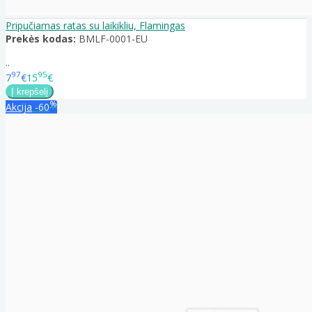
Pripučiamas ratas su laikikliu, Flamingas
Prekės kodas:
BMLF-0001-EU
..
97
95
7
€
15
€
%
Akcija
-60