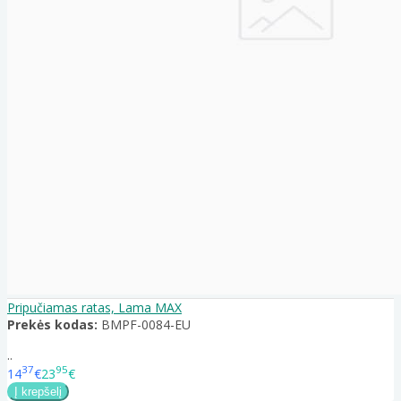
Pripučiamas ratas, Lama MAX
Prekės kodas:
BMPF-0084-EU
..
37
95
14
€
23
€