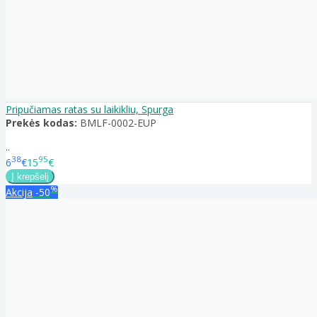
Pripučiamas ratas su laikikliu, Spurga
Prekės kodas:
BMLF-0002-EUP
..
38
95
6
€
15
€
%
Akcija
-50