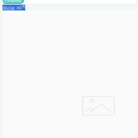
%
Akcija
-60