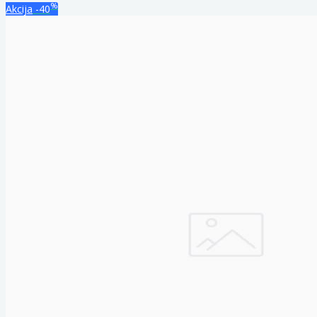
%
Akcija
-40