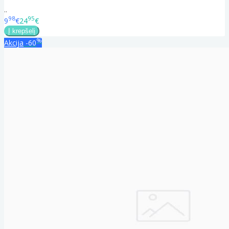
..
98
95
9
€
24
€
%
Akcija
-60