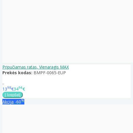
Pripučiamas ratas, Vienaragis MAX
Prekės kodas:
BMPF-0065-EUP
..
98
94
13
€
34
€
%
Akcija
-60