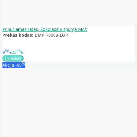
Pripučiamas ratas, Šokoladinė spurga MAX
Prekės kodas:
BMPF-0008-EUP
..
58
95
9
€
23
€
%
Akcija
-60