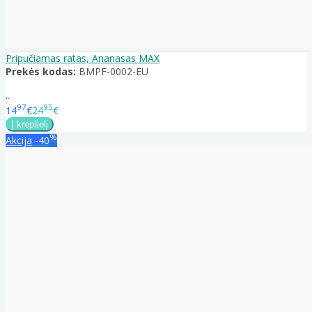
Pripučiamas ratas, Ananasas MAX
Prekės kodas:
BMPF-0002-EU
..
97
95
14
€
24
€
%
Akcija
-40