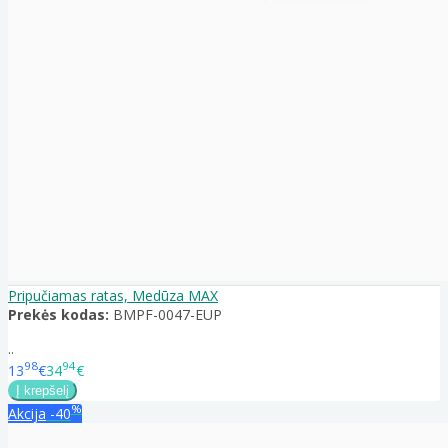
Pripučiamas ratas, Medūza MAX
Prekės kodas:
BMPF-0047-EUP
..
98
94
13
€
34
€
%
Akcija
-40