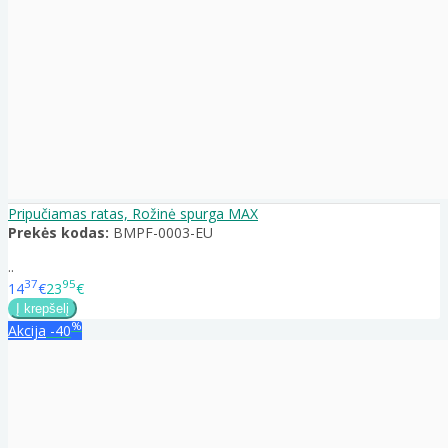
Pripučiamas ratas, Rožinė spurga MAX
Prekės kodas:
BMPF-0003-EU
..
37
95
14
€
23
€
%
Akcija
-40