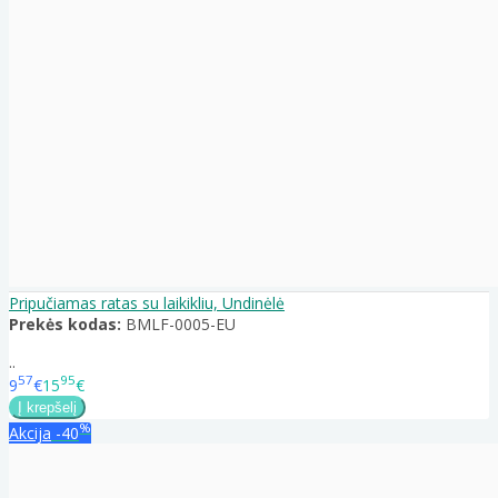
Pripučiamas ratas su laikikliu, Undinėlė
Prekės kodas:
BMLF-0005-EU
..
57
95
9
€
15
€
%
Akcija
-40