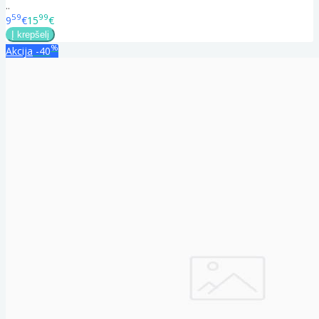
..
59
99
9
€
15
€
%
Akcija
-40