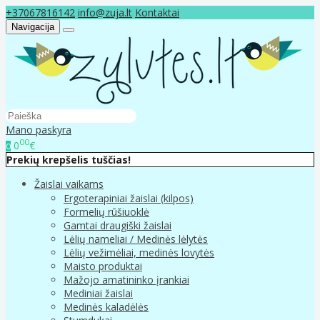
+37067816142
info@zuja.lt
Kontaktai
Navigacija
Mano paskyra
00
0
€
0
Prekių krepšelis tuščias!
Žaislai vaikams
Ergoterapiniai žaislai (kilpos)
Formelių rūšiuoklė
Gamtai draugiški žaislai
Lėlių nameliai / Medinės lėlytės
Lėlių vežimėliai, medinės lovytės
Maisto produktai
Mažojo amatininko įrankiai
Mediniai žaislai
Medinės kaladėlės