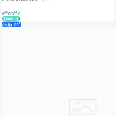
..
60
99
9
€
23
€
%
Akcija
-60