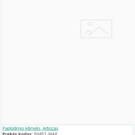
Paplūdimio kilimėlis, Arbūzas
Prekės kodas:
BMBT-WAP