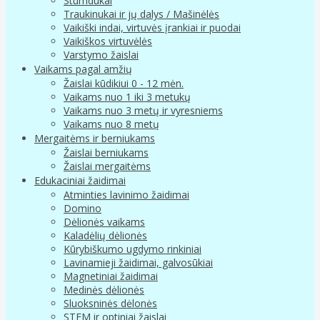
Stumdukai
Traukinukai ir jų dalys / Mašinėlės
Vaikiški indai, virtuvės įrankiai ir puodai
Vaikiškos virtuvėlės
Varstymo žaislai
Vaikams pagal amžių
Žaislai kūdikiui 0 - 12 mėn.
Vaikams nuo 1 iki 3 metukų
Vaikams nuo 3 metų ir vyresniems
Vaikams nuo 8 metų
Mergaitėms ir berniukams
Žaislai berniukams
Žaislai mergaitėms
Edukaciniai žaidimai
Atminties lavinimo žaidimai
Domino
Dėlionės vaikams
Kaladėlių dėlionės
Kūrybiškumo ugdymo rinkiniai
Lavinamieji žaidimai, galvosūkiai
Magnetiniai žaidimai
Medinės dėlionės
Sluoksninės dėlonės
STEM ir optiniai žaislai