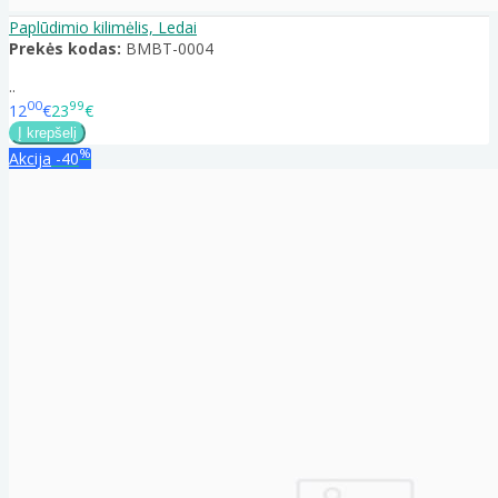
Paplūdimio kilimėlis, Ledai
Prekės kodas:
BMBT-0004
..
00
99
12
€
23
€
%
Akcija
-40