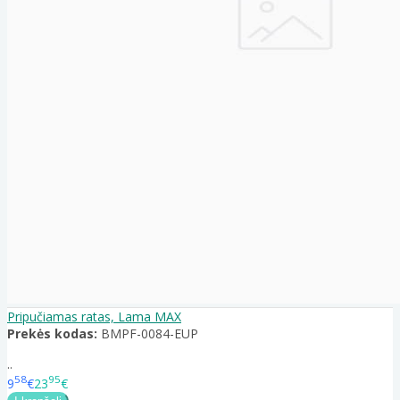
Pripučiamas ratas, Lama MAX
Prekės kodas:
BMPF-0084-EUP
..
58
95
9
€
23
€