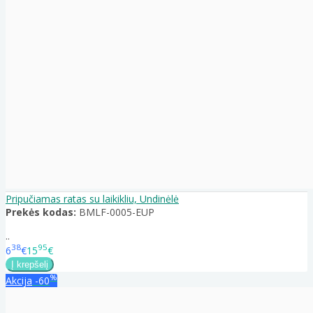
Pripučiamas ratas su laikikliu, Undinėlė
Prekės kodas:
BMLF-0005-EUP
..
38
95
6
€
15
€
%
Akcija
-60