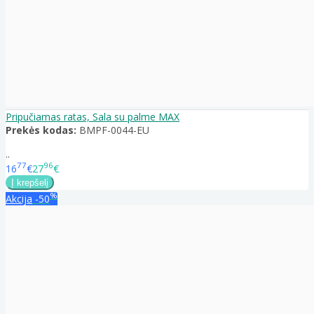
Pripučiamas ratas, Sala su palme MAX
Prekės kodas:
BMPF-0044-EU
..
77
96
16
€
27
€
%
Akcija
-50