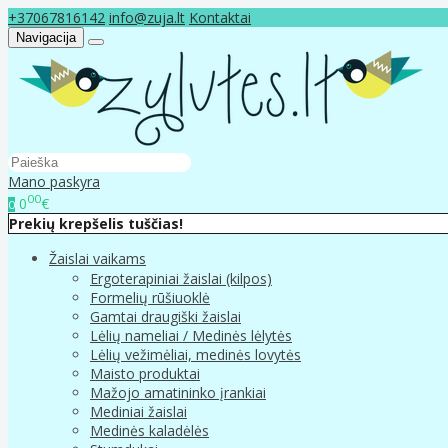
+37067816142
info@zuja.lt
Kontaktai
Navigacija
Mano paskyra
00
0
€
0
Prekių krepšelis tuščias!
Žaislai vaikams
Ergoterapiniai žaislai (kilpos)
Formelių rūšiuoklė
Gamtai draugiški žaislai
Lėlių nameliai / Medinės lėlytės
Lėlių vežimėliai, medinės lovytės
Maisto produktai
Mažojo amatininko įrankiai
Mediniai žaislai
Medinės kaladėlės