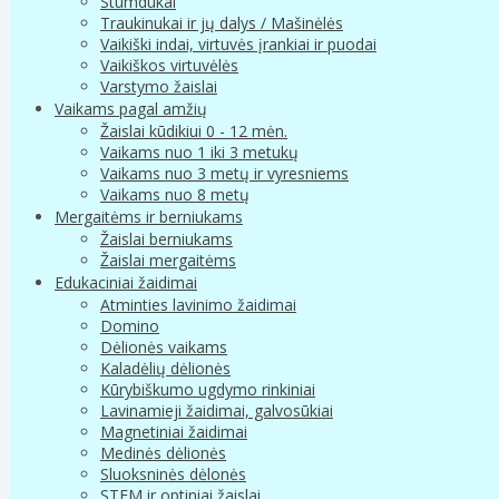
Stumdukai
Traukinukai ir jų dalys / Mašinėlės
Vaikiški indai, virtuvės įrankiai ir puodai
Vaikiškos virtuvėlės
Varstymo žaislai
Vaikams pagal amžių
Žaislai kūdikiui 0 - 12 mėn.
Vaikams nuo 1 iki 3 metukų
Vaikams nuo 3 metų ir vyresniems
Vaikams nuo 8 metų
Mergaitėms ir berniukams
Žaislai berniukams
Žaislai mergaitėms
Edukaciniai žaidimai
Atminties lavinimo žaidimai
Domino
Dėlionės vaikams
Kaladėlių dėlionės
Kūrybiškumo ugdymo rinkiniai
Lavinamieji žaidimai, galvosūkiai
Magnetiniai žaidimai
Medinės dėlionės
Sluoksninės dėlonės
STEM ir optiniai žaislai