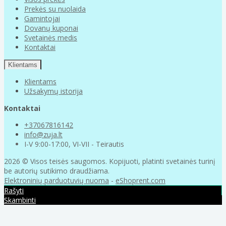
Prekės su nuolaida
Gamintojai
Dovanų kuponai
Svetainės medis
Kontaktai
Klientams
Klientams
Užsakymų istorija
Kontaktai
+37067816142
info@zuja.lt
I-V 9:00-17:00, VI-VII - Teirautis
2026 © Visos teisės saugomos. Kopijuoti, platinti svetainės turinį
be autorių sutikimo draudžiama.
Elektroninių parduotuvių nuoma
-
eShoprent.com
Rašyti
Skambinti