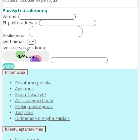
Parašyti atsiliepimą
Vardas:
El. pašto adresas:
Atsiliepimas:
Įvertinimas:
Įveskite saugos kodą:
Rašyti
Informacija
Privatumo politika
Apie mus
Kaip užsisakyti?
Atsiskaitymo būdai
Prekių pristatymas
Taisyklės
Didmeninė prekyba žaislais
Klientų aptarnavimas
Visos prekės