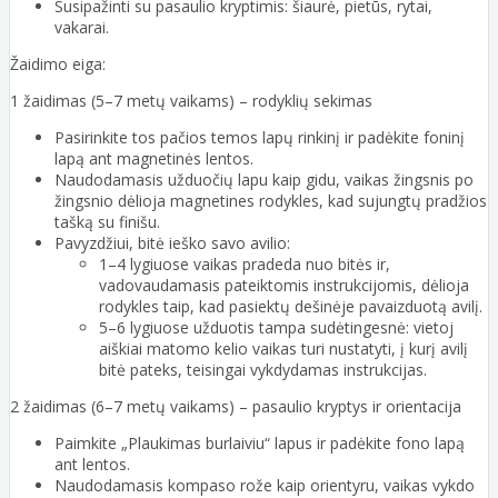
Susipažinti su pasaulio kryptimis: šiaurė, pietūs, rytai,
vakarai.
Žaidimo eiga:
1 žaidimas (5–7 metų vaikams) – rodyklių sekimas
Pasirinkite tos pačios temos lapų rinkinį ir padėkite foninį
lapą ant magnetinės lentos.
Naudodamasis užduočių lapu kaip gidu, vaikas žingsnis po
žingsnio dėlioja magnetines rodykles, kad sujungtų pradžios
tašką su finišu.
Pavyzdžiui, bitė ieško savo avilio:
1–4 lygiuose vaikas pradeda nuo bitės ir,
vadovaudamasis pateiktomis instrukcijomis, dėlioja
rodykles taip, kad pasiektų dešinėje pavaizduotą avilį.
5–6 lygiuose užduotis tampa sudėtingesnė: vietoj
aiškiai matomo kelio vaikas turi nustatyti, į kurį avilį
bitė pateks, teisingai vykdydamas instrukcijas.
2 žaidimas (6–7 metų vaikams) – pasaulio kryptys ir orientacija
Paimkite „Plaukimas burlaiviu“ lapus ir padėkite fono lapą
ant lentos.
Naudodamasis kompaso rože kaip orientyru, vaikas vykdo