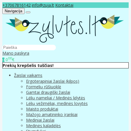
+37067816142
info@zuja.lt
Kontaktai
Navigacija
Mano paskyra
00
0
€
0
Prekių krepšelis tuščias!
Žaislai vaikams
Ergoterapiniai žaislai (kilpos)
Formelių rūšiuoklė
Gamtai draugiški žaislai
Lėlių nameliai / Medinės lėlytės
Lėlių vežimėliai, medinės lovytės
Maisto produktai
Mažojo amatininko įrankiai
Mediniai žaislai
Medinės kaladėlės