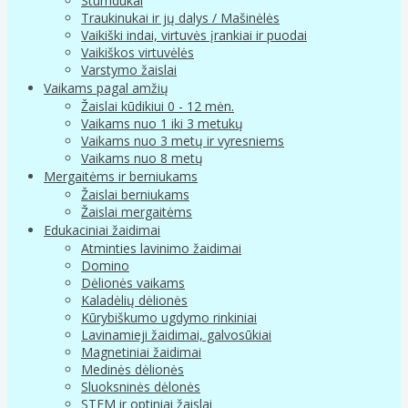
Stumdukai
Traukinukai ir jų dalys / Mašinėlės
Vaikiški indai, virtuvės įrankiai ir puodai
Vaikiškos virtuvėlės
Varstymo žaislai
Vaikams pagal amžių
Žaislai kūdikiui 0 - 12 mėn.
Vaikams nuo 1 iki 3 metukų
Vaikams nuo 3 metų ir vyresniems
Vaikams nuo 8 metų
Mergaitėms ir berniukams
Žaislai berniukams
Žaislai mergaitėms
Edukaciniai žaidimai
Atminties lavinimo žaidimai
Domino
Dėlionės vaikams
Kaladėlių dėlionės
Kūrybiškumo ugdymo rinkiniai
Lavinamieji žaidimai, galvosūkiai
Magnetiniai žaidimai
Medinės dėlionės
Sluoksninės dėlonės
STEM ir optiniai žaislai