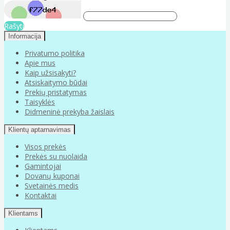
Rašyti
Informacija
Privatumo politika
Apie mus
Kaip užsisakyti?
Atsiskaitymo būdai
Prekių pristatymas
Taisyklės
Didmeninė prekyba žaislais
Klientų aptarnavimas
Visos prekės
Prekės su nuolaida
Gamintojai
Dovanų kuponai
Svetainės medis
Kontaktai
Klientams