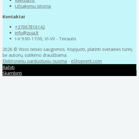
Klientams
Užsakymų istorija
Kontaktai
+37067816142
info@zuja.lt
I-V 9:00-17:00, VI-VII - Teirautis
2026 © Visos teisės saugomos. Kopijuoti, platinti svetainės turinį
be autorių sutikimo draudžiama.
Elektroninių parduotuvių nuoma
-
eShoprent.com
Rašyti
Skambinti