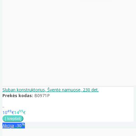
Sluban konstruktorius, Šventė namuose, 230 det.
Prekės kodas:
B0971P
..
49
99
10
€
14
€
%
Akcija
-30