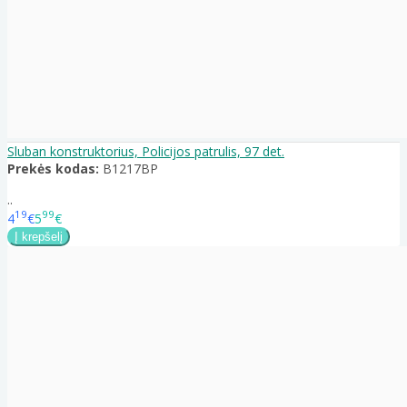
Sluban konstruktorius, Policijos patrulis, 97 det.
Prekės kodas:
B1217BP
..
19
99
4
€
5
€