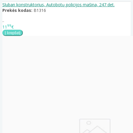
Sluban konstruktorius, Autobotų policijos mašina, 247 det.
Prekės kodas:
B1316
..
99
11
€