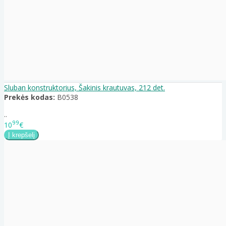
Sluban konstruktorius, Šakinis krautuvas, 212 det.
Prekės kodas:
B0538
..
99
10
€