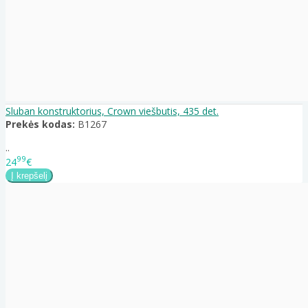
Sluban konstruktorius, Crown viešbutis, 435 det.
Prekės kodas:
B1267
..
99
24
€