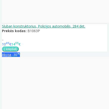
Sluban konstruktorius, Policijos automobilis, 284 det.
Prekės kodas:
B1063P
..
49
99
10
€
14
€
%
Akcija
-30