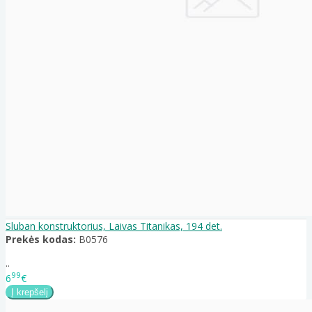
Sluban konstruktorius, Laivas Titanikas, 194 det.
Prekės kodas:
B0576
..
99
6
€