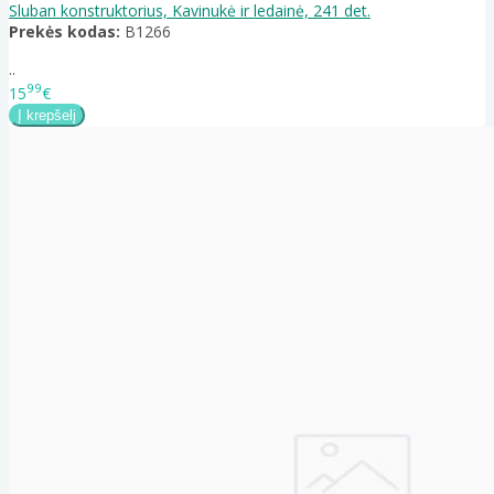
Sluban konstruktorius, Kavinukė ir ledainė, 241 det.
Prekės kodas:
B1266
..
99
15
€