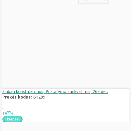
Sluban konstruktorius, Pristatymo sunkvežimis, 269 det.
Prekės kodas:
B1289
..
99
19
€