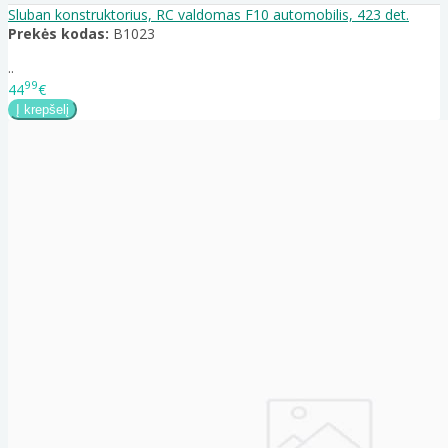
Sluban konstruktorius, RC valdomas F10 automobilis, 423 det.
Prekės kodas:
B1023
..
99
44
€