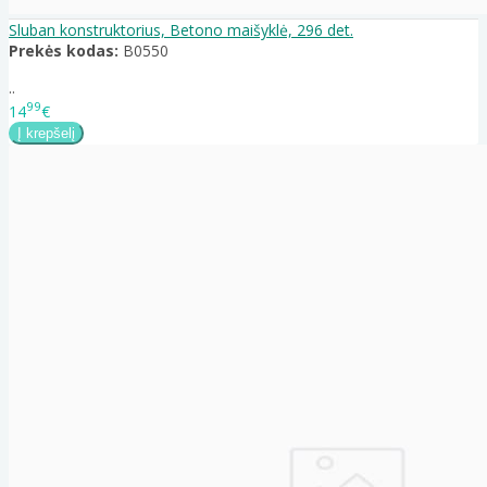
Sluban konstruktorius, Betono maišyklė, 296 det.
Prekės kodas:
B0550
..
99
14
€