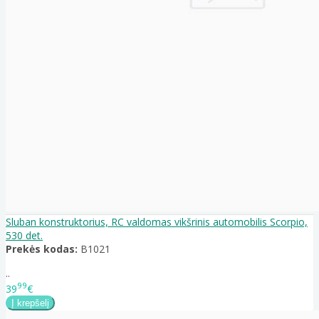
Sluban konstruktorius, RC valdomas vikšrinis automobilis Scorpio,
530 det.
Prekės kodas:
B1021
..
99
39
€