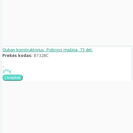
Sluban konstruktorius, Policijos mašina, 73 det.
Prekės kodas:
B1328C
..
99
3
€