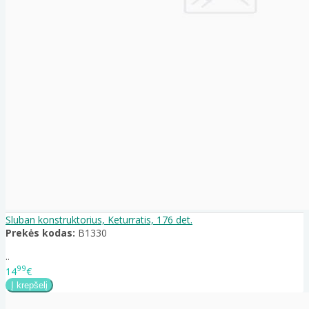
Sluban konstruktorius, Keturratis, 176 det.
Prekės kodas:
B1330
..
99
14
€