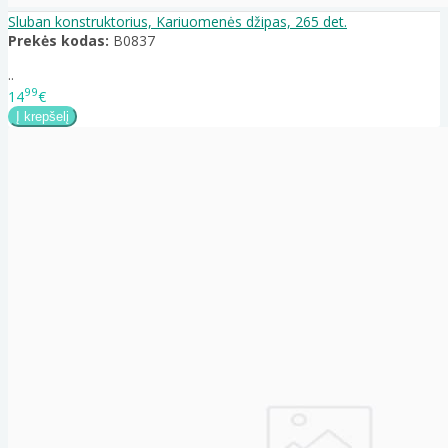
Sluban konstruktorius, Kariuomenės džipas, 265 det.
Prekės kodas:
B0837
..
99
14
€