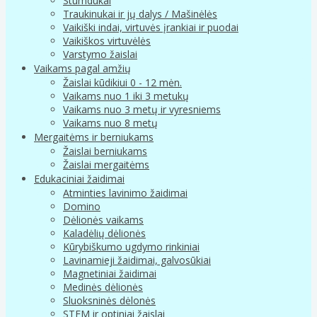
Stumdukai
Traukinukai ir jų dalys / Mašinėlės
Vaikiški indai, virtuvės įrankiai ir puodai
Vaikiškos virtuvėlės
Varstymo žaislai
Vaikams pagal amžių
Žaislai kūdikiui 0 - 12 mėn.
Vaikams nuo 1 iki 3 metukų
Vaikams nuo 3 metų ir vyresniems
Vaikams nuo 8 metų
Mergaitėms ir berniukams
Žaislai berniukams
Žaislai mergaitėms
Edukaciniai žaidimai
Atminties lavinimo žaidimai
Domino
Dėlionės vaikams
Kaladėlių dėlionės
Kūrybiškumo ugdymo rinkiniai
Lavinamieji žaidimai, galvosūkiai
Magnetiniai žaidimai
Medinės dėlionės
Sluoksninės dėlonės
STEM ir optiniai žaislai