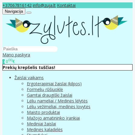
+37067816142
info@zuja.lt
Kontaktai
Navigacija
Mano paskyra
00
0
€
0
Prekių krepšelis tuščias!
Žaislai vaikams
Ergoterapiniai žaislai (kilpos)
Formelių rūšiuoklė
Gamtai draugiški žaislai
Lėlių nameliai / Medinės lėlytės
Lėlių vežimėliai, medinės lovytės
Maisto produktai
Mažojo amatininko įrankiai
Mediniai žaislai
Medinės kaladėlės