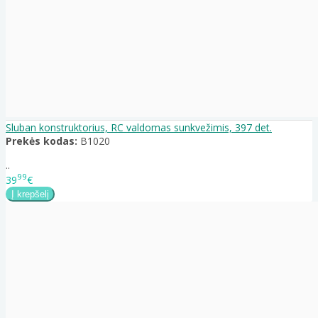
Sluban konstruktorius, RC valdomas sunkvežimis, 397 det.
Prekės kodas:
B1020
..
99
39
€