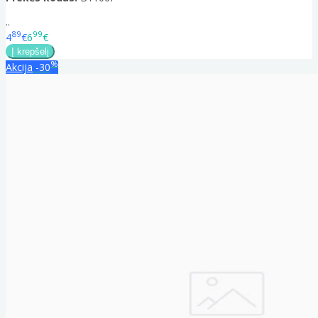
..
89
99
4
€
6
€
%
Akcija
-30