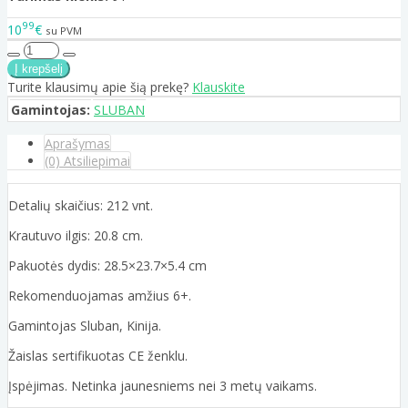
99
10
€
su PVM
Turite klausimų apie šią prekę?
Klauskite
Gamintojas:
SLUBAN
Aprašymas
(0) Atsiliepimai
Detalių skaičius: 212 vnt.
Krautuvo ilgis: 20.8 cm.
Pakuotės dydis: 28.5×23.7×5.4 cm
Rekomenduojamas amžius 6+.
Gamintojas Sluban, Kinija.
Žaislas sertifikuotas CE ženklu.
Įspėjimas. Netinka jaunesniems nei 3 metų vaikams.