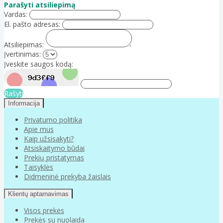
Parašyti atsiliepimą
Vardas:
El. pašto adresas:
Atsiliepimas:
Įvertinimas:
Įveskite saugos kodą:
Rašyti
Informacija
Privatumo politika
Apie mus
Kaip užsisakyti?
Atsiskaitymo būdai
Prekių pristatymas
Taisyklės
Didmeninė prekyba žaislais
Klientų aptarnavimas
Visos prekės
Prekės su nuolaida