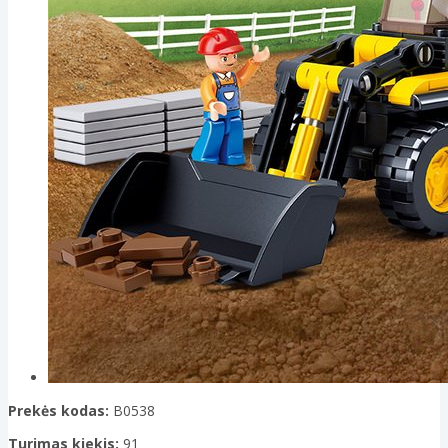
Prekės kodas:
B0538
Turimas kiekis:
91