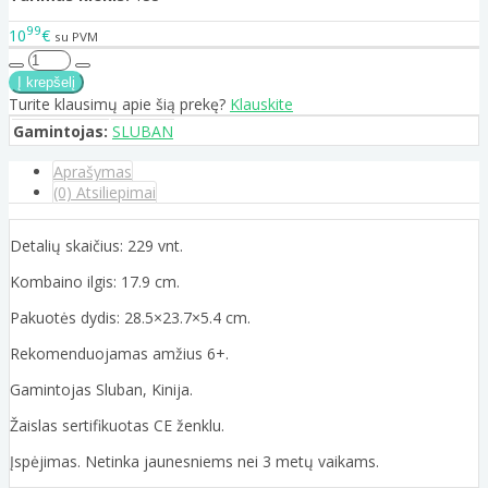
99
10
€
su PVM
Turite klausimų apie šią prekę?
Klauskite
Gamintojas:
SLUBAN
Aprašymas
(0) Atsiliepimai
Detalių skaičius: 229 vnt.
Kombaino ilgis: 17.9 cm.
Pakuotės dydis: 28.5×23.7×5.4 cm.
Rekomenduojamas amžius 6+.
Gamintojas Sluban, Kinija.
Žaislas sertifikuotas CE ženklu.
Įspėjimas. Netinka jaunesniems nei 3 metų vaikams.