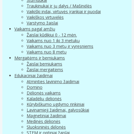
Stumdukai
Traukinukai ir jų dalys / Mašinėlės
Vaikiški indai, virtuvės įrankiai ir puodai
Vaikiškos virtuvėlės
Varstymo žaislai
Vaikams pagal amžių
Žaislai kūdikiui 0 - 12 mėn.
Vaikams nuo 1 iki 3 metukų
Vaikams nuo 3 metų ir vyresniems
Vaikams nuo 8 metų
Mergaitėms ir berniukams
Žaislai berniukams
Žaislai mergaitėms
Edukaciniai žaidimai
Atminties lavinimo žaidimai
Domino
Dėlionės vaikams
Kaladėlių dėlionės
Kūrybiškumo ugdymo rinkiniai
Lavinamieji žaidimai, galvosūkiai
Magnetiniai žaidimai
Medinės dėlionės
Sluoksninės dėlonės
STEM ir optiniai žaislai