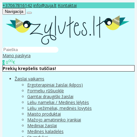
+37067816142
info@zuja.lt
Kontaktai
Navigacija
Mano paskyra
00
0
€
0
Prekių krepšelis tuščias!
Žaislai vaikams
Ergoterapiniai žaislai (kilpos)
Formelių rūšiuoklė
Gamtai draugiški žaislai
Lėlių nameliai / Medinės lėlytės
Lėlių vežimėliai, medinės lovytės
Maisto produktai
Mažojo amatininko įrankiai
Mediniai žaislai
Medinės kaladėlės