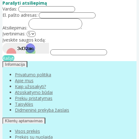
Parašyti atsiliepimą
Vardas:
El. pašto adresas:
Atsiliepimas:
Įvertinimas:
Įveskite saugos kodą:
Rašyti
Informacija
Privatumo politika
Apie mus
Kaip užsisakyti?
Atsiskaitymo būdai
Prekių pristatymas
Taisyklės
Didmeninė prekyba žaislais
Klientų aptarnavimas
Visos prekės
Prekės su nuolaida