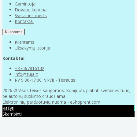
Gamintojai
Dovanų kuponai
Svetainės medis
Kontaktai
Klientams
Klientams
Užsakymų istorija
Kontaktai
+37067816142
info@zuja.lt
I-V 9:00-17:00, VI-VII - Teirautis
2026 © Visos teisės saugomos. Kopijuoti, platinti svetainės turinį
be autorių sutikimo draudžiama.
Elektroninių parduotuvių nuoma
-
eShoprent.com
Rašyti
Skambinti