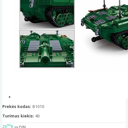
Prekės kodas:
B1010
Turimas kiekis:
40
99
29
€
su PVM