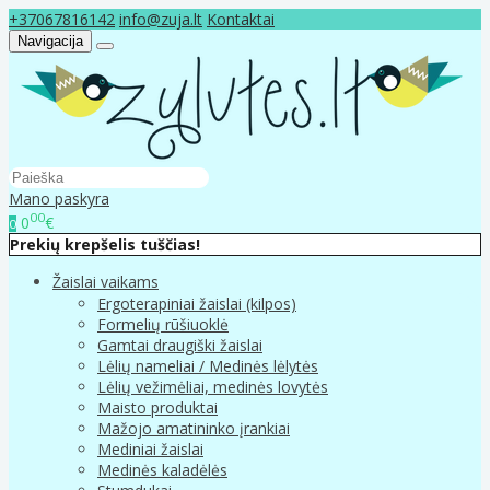
+37067816142
info@zuja.lt
Kontaktai
Navigacija
Mano paskyra
00
0
€
0
Prekių krepšelis tuščias!
Žaislai vaikams
Ergoterapiniai žaislai (kilpos)
Formelių rūšiuoklė
Gamtai draugiški žaislai
Lėlių nameliai / Medinės lėlytės
Lėlių vežimėliai, medinės lovytės
Maisto produktai
Mažojo amatininko įrankiai
Mediniai žaislai
Medinės kaladėlės