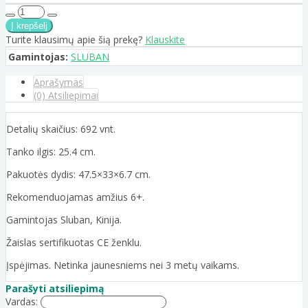
Turite klausimų apie šią prekę?
Klauskite
Gamintojas:
SLUBAN
Aprašymas
(0) Atsiliepimai
Detalių skaičius: 692 vnt.
Tanko ilgis: 25.4 cm.
Pakuotės dydis: 47.5×33×6.7 cm.
Rekomenduojamas amžius 6+.
Gamintojas Sluban, Kinija.
Žaislas sertifikuotas CE ženklu.
Įspėjimas. Netinka jaunesniems nei 3 metų vaikams.
Parašyti atsiliepimą
Vardas: