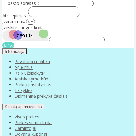
El. pašto adresas:
Atsiliepimas:
Įvertinimas:
Įveskite saugos kodą:
Rašyti
Informacija
Privatumo politika
Apie mus
Kaip užsisakyti?
Atsiskaitymo būdai
Prekių pristatymas
Taisyklės
Didmeninė prekyba žaislais
Klientų aptarnavimas
Visos prekės
Prekės su nuolaida
Gamintojai
Dovanų kuponai