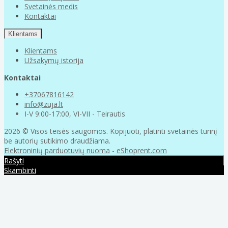
Svetainės medis
Kontaktai
Klientams
Klientams
Užsakymų istorija
Kontaktai
+37067816142
info@zuja.lt
I-V 9:00-17:00, VI-VII - Teirautis
2026 © Visos teisės saugomos. Kopijuoti, platinti svetainės turinį
be autorių sutikimo draudžiama.
Elektroninių parduotuvių nuoma
-
eShoprent.com
Rašyti
Skambinti