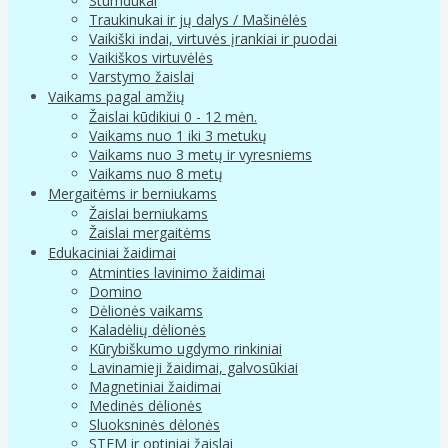
Stumdukai
Traukinukai ir jų dalys / Mašinėlės
Vaikiški indai, virtuvės įrankiai ir puodai
Vaikiškos virtuvėlės
Varstymo žaislai
Vaikams pagal amžių
Žaislai kūdikiui 0 - 12 mėn.
Vaikams nuo 1 iki 3 metukų
Vaikams nuo 3 metų ir vyresniems
Vaikams nuo 8 metų
Mergaitėms ir berniukams
Žaislai berniukams
Žaislai mergaitėms
Edukaciniai žaidimai
Atminties lavinimo žaidimai
Domino
Dėlionės vaikams
Kaladėlių dėlionės
Kūrybiškumo ugdymo rinkiniai
Lavinamieji žaidimai, galvosūkiai
Magnetiniai žaidimai
Medinės dėlionės
Sluoksninės dėlonės
STEM ir optiniai žaislai