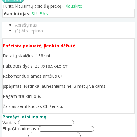
Turite klausimų apie šią prekę?
Klauskite
Gamintojas:
SLUBAN
Aprašymas
(0) Atsiliepimai
Pažeista pakuotė, įlenkta dėžutė.
Detalių skaičius: 158 vnt.
Pakuotės dydis: 23.7x18.9x4.5 cm
Rekomenduojamas amžius 6+
Įspėjimas. Netinka jaunesniems nei 3 metų vaikams.
Pagaminta Kinijoje.
Žaislas sertifikuotas CE ženklu.
Parašyti atsiliepimą
Vardas:
El. pašto adresas: