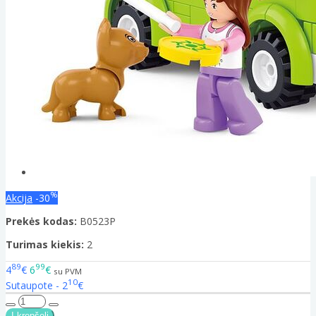
%
Akcija
-30
Prekės kodas:
B0523P
Turimas kiekis:
2
89
99
4
€
6
€
su PVM
10
Sutaupote - 2
€