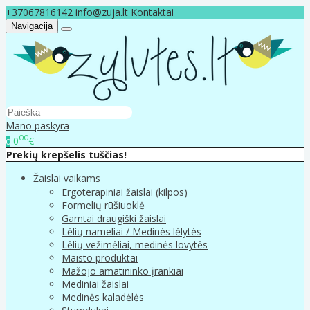
+37067816142
info@zuja.lt
Kontaktai
Navigacija
Mano paskyra
00
0
€
0
Prekių krepšelis tuščias!
Žaislai vaikams
Ergoterapiniai žaislai (kilpos)
Formelių rūšiuoklė
Gamtai draugiški žaislai
Lėlių nameliai / Medinės lėlytės
Lėlių vežimėliai, medinės lovytės
Maisto produktai
Mažojo amatininko įrankiai
Mediniai žaislai
Medinės kaladėlės