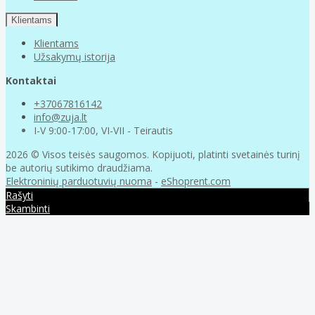
Klientams
Klientams
Užsakymų istorija
Kontaktai
+37067816142
info@zuja.lt
I-V 9:00-17:00, VI-VII - Teirautis
2026 © Visos teisės saugomos. Kopijuoti, platinti svetainės turinį
be autorių sutikimo draudžiama.
Elektroninių parduotuvių nuoma
-
eShoprent.com
Rašyti
Skambinti