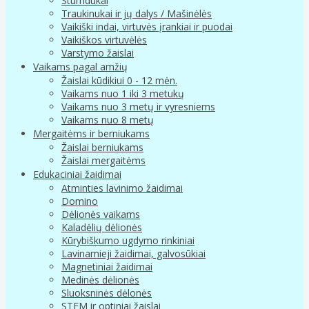
Stumdukai
Traukinukai ir jų dalys / Mašinėlės
Vaikiški indai, virtuvės įrankiai ir puodai
Vaikiškos virtuvėlės
Varstymo žaislai
Vaikams pagal amžių
Žaislai kūdikiui 0 - 12 mėn.
Vaikams nuo 1 iki 3 metukų
Vaikams nuo 3 metų ir vyresniems
Vaikams nuo 8 metų
Mergaitėms ir berniukams
Žaislai berniukams
Žaislai mergaitėms
Edukaciniai žaidimai
Atminties lavinimo žaidimai
Domino
Dėlionės vaikams
Kaladėlių dėlionės
Kūrybiškumo ugdymo rinkiniai
Lavinamieji žaidimai, galvosūkiai
Magnetiniai žaidimai
Medinės dėlionės
Sluoksninės dėlonės
STEM ir optiniai žaislai