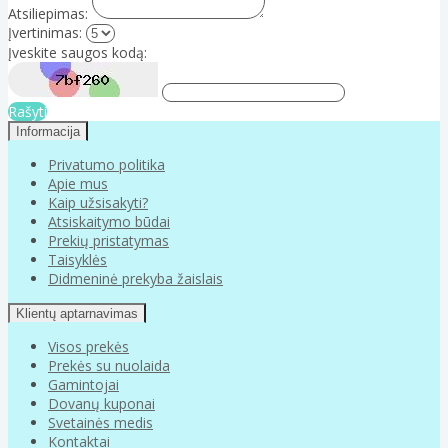
Atsiliepimas:
Įvertinimas:
Įveskite saugos kodą:
Rašyti
Informacija
Privatumo politika
Apie mus
Kaip užsisakyti?
Atsiskaitymo būdai
Prekių pristatymas
Taisyklės
Didmeninė prekyba žaislais
Klientų aptarnavimas
Visos prekės
Prekės su nuolaida
Gamintojai
Dovanų kuponai
Svetainės medis
Kontaktai