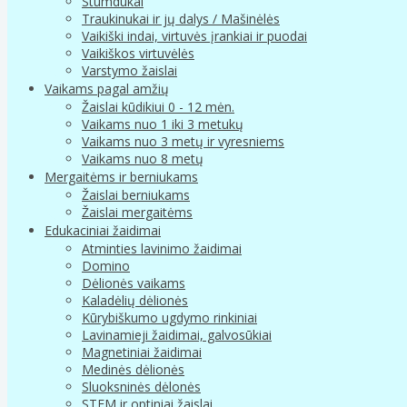
Stumdukai
Traukinukai ir jų dalys / Mašinėlės
Vaikiški indai, virtuvės įrankiai ir puodai
Vaikiškos virtuvėlės
Varstymo žaislai
Vaikams pagal amžių
Žaislai kūdikiui 0 - 12 mėn.
Vaikams nuo 1 iki 3 metukų
Vaikams nuo 3 metų ir vyresniems
Vaikams nuo 8 metų
Mergaitėms ir berniukams
Žaislai berniukams
Žaislai mergaitėms
Edukaciniai žaidimai
Atminties lavinimo žaidimai
Domino
Dėlionės vaikams
Kaladėlių dėlionės
Kūrybiškumo ugdymo rinkiniai
Lavinamieji žaidimai, galvosūkiai
Magnetiniai žaidimai
Medinės dėlionės
Sluoksninės dėlonės
STEM ir optiniai žaislai