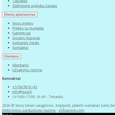
Taisyklės
Didmeninė prekyba žaislais
Klientų aptarnavimas
Visos prekės
Prekės su nuolaida
Gamintojai
Dovanų kuponai
Svetainės medis
Kontaktai
Klientams
Klientams
Užsakymų istorija
Kontaktai
+37067816142
info@zuja.lt
I-V 9:00-17:00, VI-VII - Teirautis
2026 © Visos teisės saugomos. Kopijuoti, platinti svetainės turinį b
Elektroninių parduotuvių nuoma
-
eShoprent.com