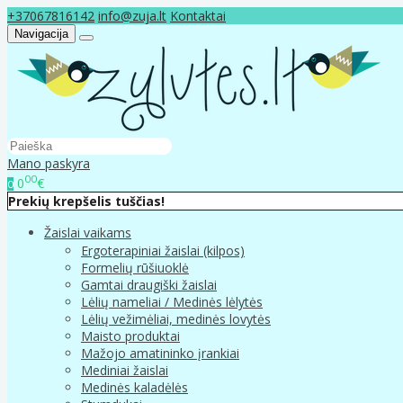
+37067816142
info@zuja.lt
Kontaktai
Navigacija
Mano paskyra
00
0
€
0
Prekių krepšelis tuščias!
Žaislai vaikams
Ergoterapiniai žaislai (kilpos)
Formelių rūšiuoklė
Gamtai draugiški žaislai
Lėlių nameliai / Medinės lėlytės
Lėlių vežimėliai, medinės lovytės
Maisto produktai
Mažojo amatininko įrankiai
Mediniai žaislai
Medinės kaladėlės