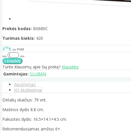
Prekės kodas:
B0680C
Turimas kiekis:
420
99
3
€
su PVM
Turite klausimų apie šią prekę?
Klauskite
Gamintojas:
SLUBAN
Aprašymas
(0) Atsiliepimai
Detalių skaičius: 79 vnt.
Mašinos dydis 8.8 cm.
Pakuotės dydis: 16.5×14.1×4.5 cm.
Rekomenduojamas amžius 6+.