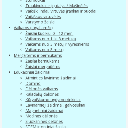
Stumdukai
Traukinukai ir jų dalys / Mašinėlės
Vaikiški indai, virtuvės įrankiai ir puodai
Vaikiškos virtuvėlės
Varstymo žaislai
Vaikams pagal amžių
Žaislai kūdikiui 0 - 12 mėn.
Vaikams nuo 1 iki 3 metukų
Vaikams nuo 3 metų ir vyresniems
Vaikams nuo 8 metų
Mergaitėms ir berniukams
Žaislai berniukams
Žaislai mergaitėms
Edukaciniai žaidimai
Atminties lavinimo žaidimai
Domino
Dėlionės vaikams
Kaladėlių dėlionės
Kūrybiškumo ugdymo rinkiniai
Lavinamieji žaidimai, galvosūkiai
Magnetiniai žaidimai
Medinės dėlionės
Sluoksninės dėlonės
STEM ir optiniai žaislai