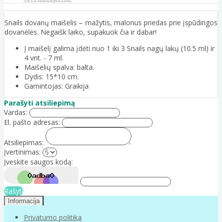
Snails dovanų maišelis – mažytis, malonus priedas prie įspūdingos
dovanėlės. Negaišk laiko, supakuok čia ir dabar!
Į maišelį galima įdėti nuo 1 iki 3 Snails nagų lakų (10.5 ml) ir
4 vnt. - 7 ml.
Maišelių spalva: balta.
Dydis: 15*10 cm.
Gamintojas: Graikija
Parašyti atsiliepimą
Vardas:
El. pašto adresas:
Atsiliepimas:
Įvertinimas:
Įveskite saugos kodą:
Rašyti
Informacija
Privatumo politika