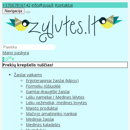
+37067816142
info@zuja.lt
Kontaktai
Navigacija
Mano paskyra
00
0
€
0
Prekių krepšelis tuščias!
Žaislai vaikams
Ergoterapiniai žaislai (kilpos)
Formelių rūšiuoklė
Gamtai draugiški žaislai
Lėlių nameliai / Medinės lėlytės
Lėlių vežimėliai, medinės lovytės
Maisto produktai
Mažojo amatininko įrankiai
Mediniai žaislai
Medinės kaladėlės