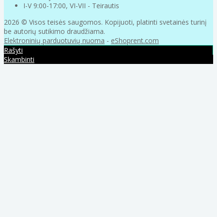
I-V 9:00-17:00, VI-VII - Teirautis
2026 © Visos teisės saugomos. Kopijuoti, platinti svetainės turinį
be autorių sutikimo draudžiama.
Elektroninių parduotuvių nuoma
-
eShoprent.com
Rašyti
Skambinti