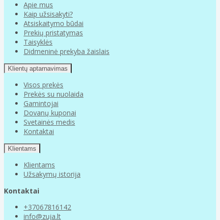
Apie mus
Kaip užsisakyti?
Atsiskaitymo būdai
Prekių pristatymas
Taisyklės
Didmeninė prekyba žaislais
Klientų aptarnavimas
Visos prekės
Prekės su nuolaida
Gamintojai
Dovanų kuponai
Svetainės medis
Kontaktai
Klientams
Klientams
Užsakymų istorija
Kontaktai
+37067816142
info@zuja.lt