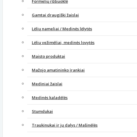
Formelių rūšiuoklė
Gamtai draugiški žaislai
Lėlių nameliai / Medinės lėlytės
Lėlių vežimėliai, medinės lovytės
Maisto produktai
Mažojo amatininko įrankiai
Mediniai žaislai
Medinės kaladėlės
Stumdukai
Traukinukai ir jų dalys / Mašinėlės