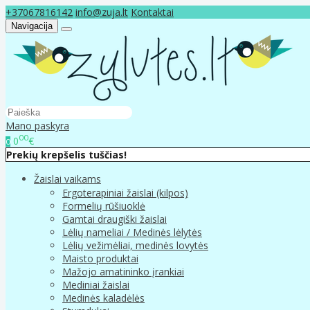
+37067816142
info@zuja.lt
Kontaktai
Navigacija
Mano paskyra
00
0
€
0
Prekių krepšelis tuščias!
Žaislai vaikams
Ergoterapiniai žaislai (kilpos)
Formelių rūšiuoklė
Gamtai draugiški žaislai
Lėlių nameliai / Medinės lėlytės
Lėlių vežimėliai, medinės lovytės
Maisto produktai
Mažojo amatininko įrankiai
Mediniai žaislai
Medinės kaladėlės