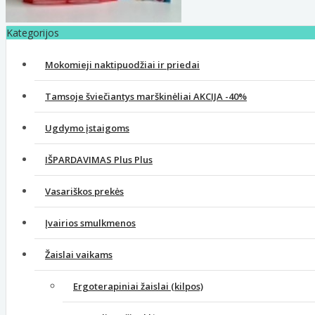
Kategorijos
Mokomieji naktipuodžiai ir priedai
Tamsoje šviečiantys marškinėliai AKCIJA -40%
Ugdymo įstaigoms
IŠPARDAVIMAS Plus Plus
Vasariškos prekės
Įvairios smulkmenos
Žaislai vaikams
Ergoterapiniai žaislai (kilpos)