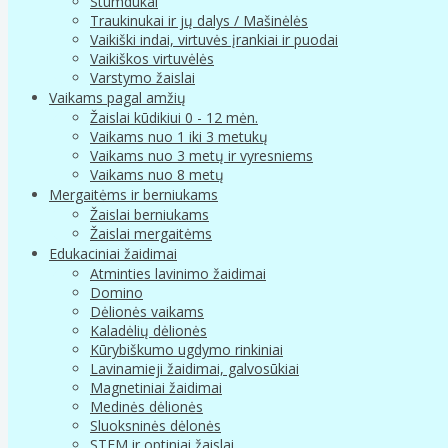
Stumdukai
Traukinukai ir jų dalys / Mašinėlės
Vaikiški indai, virtuvės įrankiai ir puodai
Vaikiškos virtuvėlės
Varstymo žaislai
Vaikams pagal amžių
Žaislai kūdikiui 0 - 12 mėn.
Vaikams nuo 1 iki 3 metukų
Vaikams nuo 3 metų ir vyresniems
Vaikams nuo 8 metų
Mergaitėms ir berniukams
Žaislai berniukams
Žaislai mergaitėms
Edukaciniai žaidimai
Atminties lavinimo žaidimai
Domino
Dėlionės vaikams
Kaladėlių dėlionės
Kūrybiškumo ugdymo rinkiniai
Lavinamieji žaidimai, galvosūkiai
Magnetiniai žaidimai
Medinės dėlionės
Sluoksninės dėlonės
STEM ir optiniai žaislai