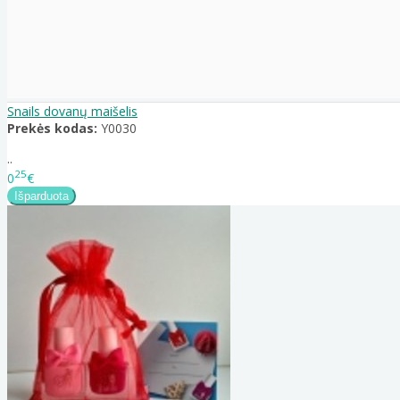
Snails dovanų maišelis
Prekės kodas:
Y0030
..
25
0
€