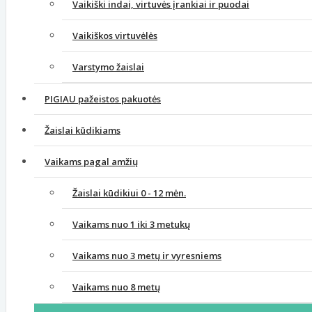
Vaikiški indai, virtuvės įrankiai ir puodai
Vaikiškos virtuvėlės
Varstymo žaislai
PIGIAU pažeistos pakuotės
Žaislai kūdikiams
Vaikams pagal amžių
Žaislai kūdikiui 0 - 12 mėn.
Vaikams nuo 1 iki 3 metukų
Vaikams nuo 3 metų ir vyresniems
Vaikams nuo 8 metų