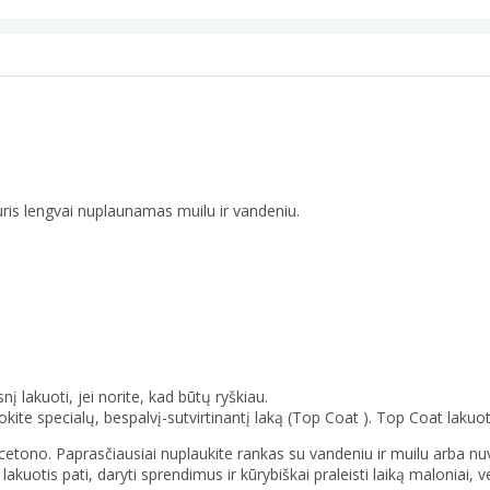
uris lengvai nuplaunamas muilu ir vandeniu.
nį lakuoti, jei norite, kad būtų ryškiau.
udokite specialų, bespalvį-sutvirtinantį laką (Top Coat ). Top Coat laku
acetono. Paprasčiausiai nuplaukite rankas su vandeniu ir muilu arba nuv
 lakuotis pati, daryti sprendimus ir kūrybiškai praleisti laiką maloniai