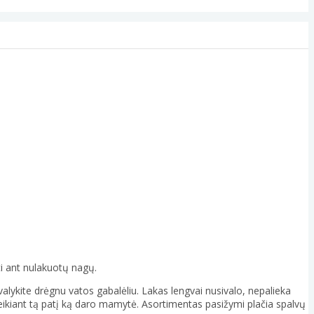
oti ant nulakuotų nagų.
alykite drėgnu vatos gabalėliu. Lakas lengvai nusivalo, nepalieka
, veikiant tą patį ką daro mamytė. Asortimentas pasižymi plačia spalvų