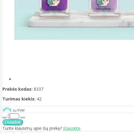
Prekės kodas:
8337
Turimas kiekis:
42
49
4
€
su PVM
Turite klausimų apie šią prekę?
Klauskite