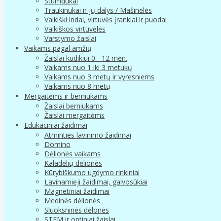
Stumdukai
Traukinukai ir jų dalys / Mašinėlės
Vaikiški indai, virtuvės įrankiai ir puodai
Vaikiškos virtuvėlės
Varstymo žaislai
Vaikams pagal amžių
Žaislai kūdikiui 0 - 12 mėn.
Vaikams nuo 1 iki 3 metukų
Vaikams nuo 3 metų ir vyresniems
Vaikams nuo 8 metų
Mergaitėms ir berniukams
Žaislai berniukams
Žaislai mergaitėms
Edukaciniai žaidimai
Atminties lavinimo žaidimai
Domino
Dėlionės vaikams
Kaladėlių dėlionės
Kūrybiškumo ugdymo rinkiniai
Lavinamieji žaidimai, galvosūkiai
Magnetiniai žaidimai
Medinės dėlionės
Sluoksninės dėlonės
STEM ir optiniai žaislai