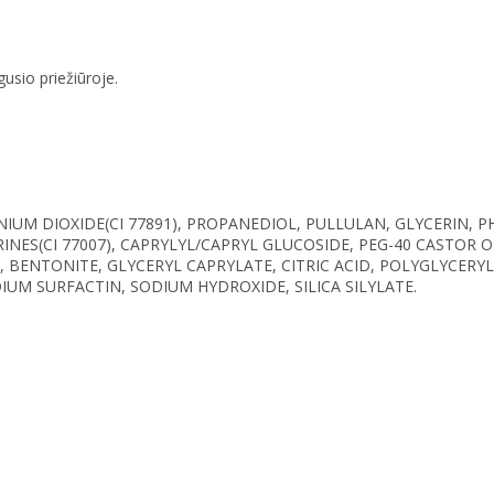
usio priežiūroje.
ANIUM DIOXIDE(CI 77891), PROPANEDIOL, PULLULAN, GLYCERIN,
RINES(CI 77007), CAPRYLYL/CAPRYL GLUCOSIDE, PEG-40 CASTOR
BENTONITE, GLYCERYL CAPRYLATE, CITRIC ACID, POLYGLYCERYL
UM SURFACTIN, SODIUM HYDROXIDE, SILICA SILYLATE.