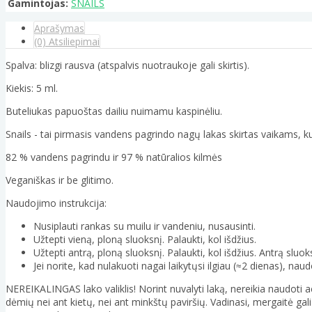
Gamintojas:
SNAILS
Aprašymas
(0) Atsiliepimai
Spalva: blizgi rausva (atspalvis nuotraukoje gali skirtis).
Kiekis: 5 ml.
Buteliukas papuoštas dailiu nuimamu kaspinėliu.
Snails - tai pirmasis vandens pagrindo nagų lakas skirtas vaikams, k
82 % vandens pagrindu ir 97 % natūralios kilmės
Veganiškas ir be glitimo.
Naudojimo instrukcija:
Nusiplauti rankas su muilu ir vandeniu, nusausinti.
Užtepti vieną, ploną sluoksnį. Palaukti, kol išdžius.
Užtepti antrą, ploną sluoksnį. Palaukti, kol išdžius. Antrą sluoks
Jei norite, kad nulakuoti nagai laikytųsi ilgiau (≈2 dienas), na
NEREIKALINGAS lako valiklis! Norint nuvalyti laką, nereikia naudoti 
dėmių nei ant kietų, nei ant minkštų paviršių. Vadinasi, mergaitė gali