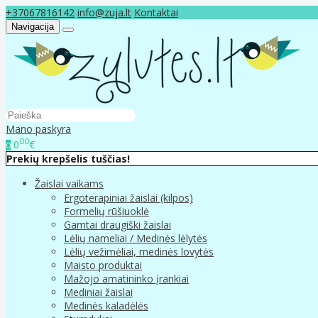
+37067816142
info@zuja.lt
Kontaktai
Navigacija
Mano paskyra
00
0
€
0
Prekių krepšelis tuščias!
Žaislai vaikams
Ergoterapiniai žaislai (kilpos)
Formelių rūšiuoklė
Gamtai draugiški žaislai
Lėlių nameliai / Medinės lėlytės
Lėlių vežimėliai, medinės lovytės
Maisto produktai
Mažojo amatininko įrankiai
Mediniai žaislai
Medinės kaladėlės