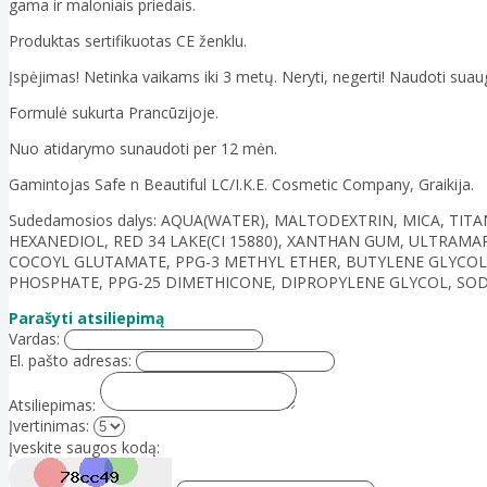
gama ir maloniais priedais.
Produktas sertifikuotas CE ženklu.
Įspėjimas! Netinka vaikams iki 3 metų. Neryti, negerti! Naudoti suaug
Formulė sukurta Prancūzijoje.
Nuo atidarymo sunaudoti per 12 mėn.
Gamintojas Safe n Beautiful LC/I.K.E. Cosmetic Company, Graikija.
Sudedamosios dalys: AQUA(WATER), MALTODEXTRIN, MICA, TIT
HEXANEDIOL, RED 34 LAKE(CI 15880), XANTHAN GUM, ULTRAMA
COCOYL GLUTAMATE, PPG-3 METHYL ETHER, BUTYLENE GLYCOL, 
PHOSPHATE, PPG-25 DIMETHICONE, DIPROPYLENE GLYCOL, SODI
Parašyti atsiliepimą
Vardas:
El. pašto adresas:
Atsiliepimas:
Įvertinimas:
Įveskite saugos kodą: