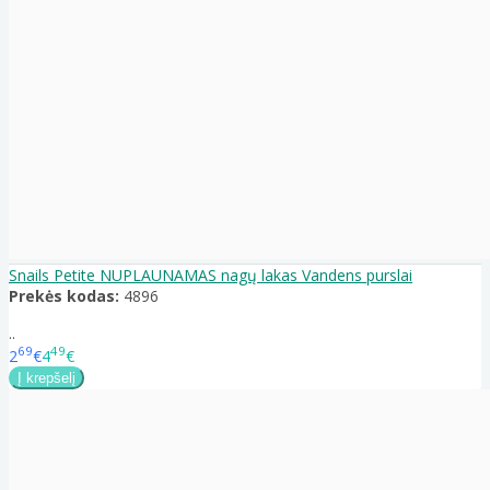
Snails Petite NUPLAUNAMAS nagų lakas Vandens purslai
Prekės kodas:
4896
..
69
49
2
€
4
€