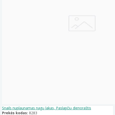
Snails nuplaunamas nagų lakas, Paslapčių dienoraštis
Prekės kodas:
8283