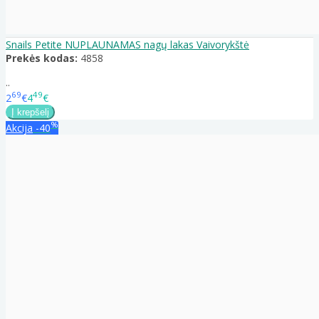
Snails Petite NUPLAUNAMAS nagų lakas Vaivorykštė
Prekės kodas:
4858
..
69
49
2
€
4
€
%
Akcija
-40