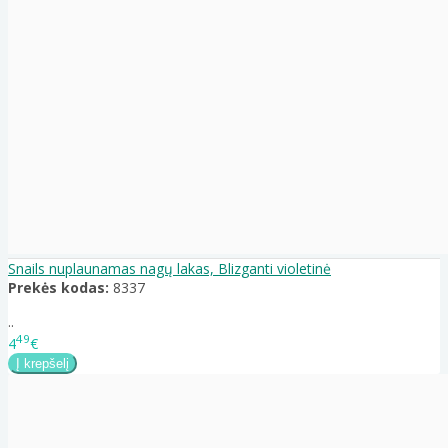
Snails nuplaunamas nagų lakas, Blizganti violetinė
Prekės kodas:
8337
..
49
4
€