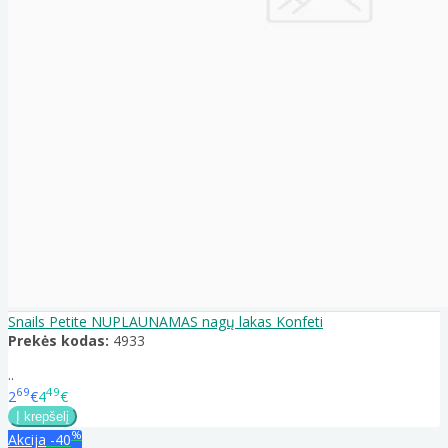
Snails Petite NUPLAUNAMAS nagų lakas Konfeti
Prekės kodas:
4933
..
69
49
2
€
4
€
%
Akcija
-40