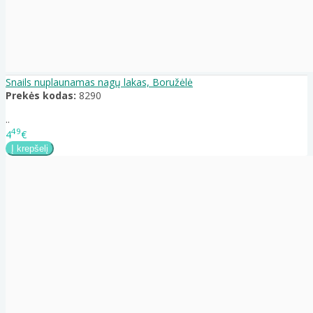
Snails nuplaunamas nagų lakas, Boružėlė
Prekės kodas:
8290
..
49
4
€