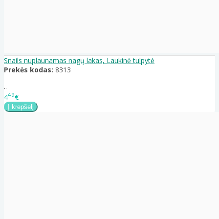
Snails nuplaunamas nagų lakas, Laukinė tulpytė
Prekės kodas:
8313
..
49
4
€