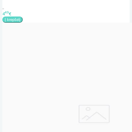
..
49
4
€