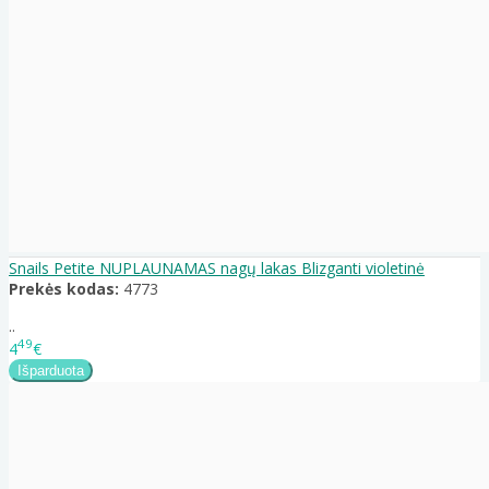
Snails Petite NUPLAUNAMAS nagų lakas Blizganti violetinė
Prekės kodas:
4773
..
49
4
€