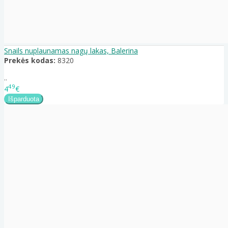
Snails nuplaunamas nagų lakas, Balerina
Prekės kodas:
8320
..
49
4
€