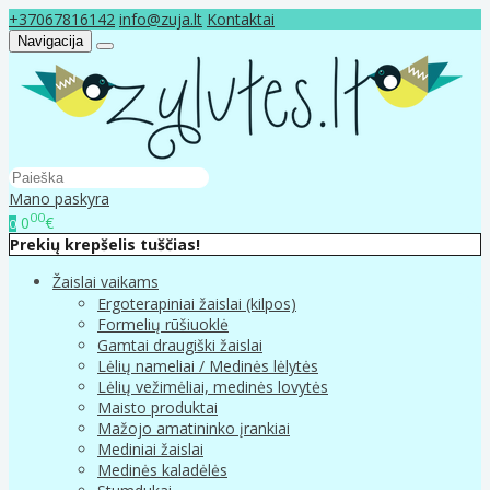
+37067816142
info@zuja.lt
Kontaktai
Navigacija
Mano paskyra
00
0
€
0
Prekių krepšelis tuščias!
Žaislai vaikams
Ergoterapiniai žaislai (kilpos)
Formelių rūšiuoklė
Gamtai draugiški žaislai
Lėlių nameliai / Medinės lėlytės
Lėlių vežimėliai, medinės lovytės
Maisto produktai
Mažojo amatininko įrankiai
Mediniai žaislai
Medinės kaladėlės