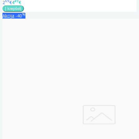
69
49
2
€
4
€
%
Akcija
-40