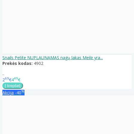
Snails Petite NUPLAUNAMAS nagų lakas Meilė yra...
Prekės kodas:
4902
..
69
49
2
€
4
€
%
Akcija
-40