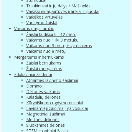
Stumdukai
Traukinukai ir jų dalys / Mašinėlės
Vaikiški indai, virtuvės įrankiai ir puodai
Vaikiškos virtuvėlės
Varstymo žaislai
Vaikams pagal amžių
Žaislai kūdikiui 0 - 12 mėn.
Vaikams nuo 1 iki 3 metukų
Vaikams nuo 3 metų ir vyresniems
Vaikams nuo 8 metų
Mergaitėms ir berniukams
Žaislai berniukams
Žaislai mergaitėms
Edukaciniai žaidimai
Atminties lavinimo žaidimai
Domino
Dėlionės vaikams
Kaladėlių dėlionės
Kūrybiškumo ugdymo rinkiniai
Lavinamieji žaidimai, galvosūkiai
Magnetiniai žaidimai
Medinės dėlionės
Sluoksninės dėlonės
STEM ir optiniai žaislai