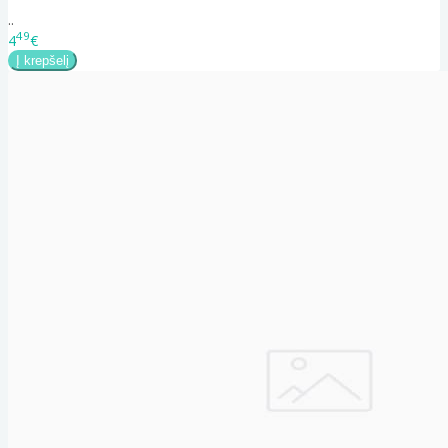
..
49
4
€