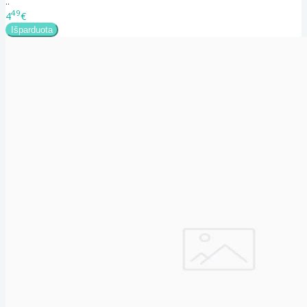
..
49
4
€