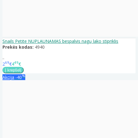
Snails Petite NUPLAUNAMAS bespalvis nagų lako stipriklis
Prekės kodas:
4940
..
69
49
2
€
4
€
%
Akcija
-40