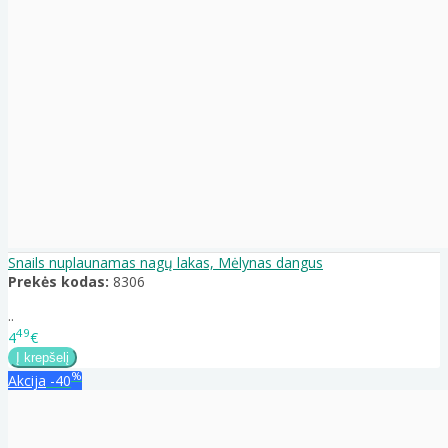
Snails nuplaunamas nagų lakas, Mėlynas dangus
Prekės kodas:
8306
..
49
4
€
%
Akcija
-40