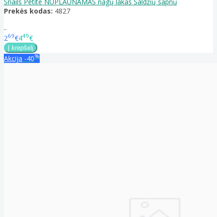
Snails Petite NUPLAUNAMAS nagų lakas Saldžių sapnų
Prekės kodas:
4827
..
69
49
2
€
4
€
%
Akcija
-40