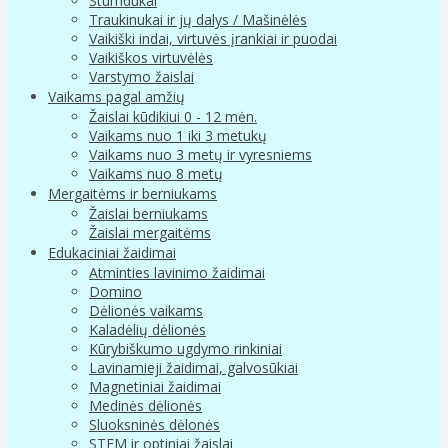
Stumdukai
Traukinukai ir jų dalys / Mašinėlės
Vaikiški indai, virtuvės įrankiai ir puodai
Vaikiškos virtuvėlės
Varstymo žaislai
Vaikams pagal amžių
Žaislai kūdikiui 0 - 12 mėn.
Vaikams nuo 1 iki 3 metukų
Vaikams nuo 3 metų ir vyresniems
Vaikams nuo 8 metų
Mergaitėms ir berniukams
Žaislai berniukams
Žaislai mergaitėms
Edukaciniai žaidimai
Atminties lavinimo žaidimai
Domino
Dėlionės vaikams
Kaladėlių dėlionės
Kūrybiškumo ugdymo rinkiniai
Lavinamieji žaidimai, galvosūkiai
Magnetiniai žaidimai
Medinės dėlionės
Sluoksninės dėlonės
STEM ir optiniai žaislai