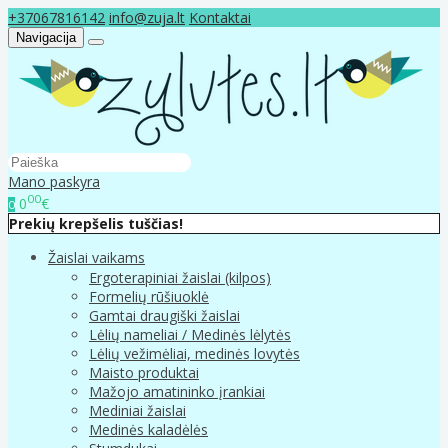
+37067816142
info@zuja.lt
Kontaktai
Navigacija
Mano paskyra
00
0
€
0
Prekių krepšelis tuščias!
Žaislai vaikams
Ergoterapiniai žaislai (kilpos)
Formelių rūšiuoklė
Gamtai draugiški žaislai
Lėlių nameliai / Medinės lėlytės
Lėlių vežimėliai, medinės lovytės
Maisto produktai
Mažojo amatininko įrankiai
Mediniai žaislai
Medinės kaladėlės