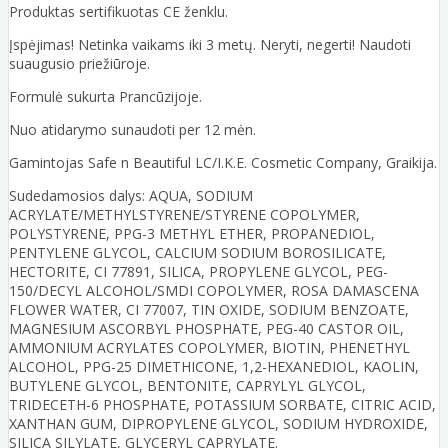
Produktas sertifikuotas CE ženklu.
Įspėjimas! Netinka vaikams iki 3 metų. Neryti, negerti! Naudoti
suaugusio priežiūroje.
Formulė sukurta Prancūzijoje.
Nuo atidarymo sunaudoti per 12 mėn.
Gamintojas Safe n Beautiful LC/I.K.E. Cosmetic Company, Graikija.
Sudedamosios dalys: AQUA, SODIUM
ACRYLATE/METHYLSTYRENE/STYRENE COPOLYMER,
POLYSTYRENE, PPG-3 METHYL ETHER, PROPANEDIOL,
PENTYLENE GLYCOL, CALCIUM SODIUM BOROSILICATE,
HECTORITE, CI 77891, SILICA, PROPYLENE GLYCOL, PEG-
150/DECYL ALCOHOL/SMDI COPOLYMER, ROSA DAMASCENA
FLOWER WATER, CI 77007, TIN OXIDE, SODIUM BENZOATE,
MAGNESIUM ASCORBYL PHOSPHATE, PEG-40 CASTOR OIL,
AMMONIUM ACRYLATES COPOLYMER, BIOTIN, PHENETHYL
ALCOHOL, PPG-25 DIMETHICONE, 1,2-HEXANEDIOL, KAOLIN,
BUTYLENE GLYCOL, BENTONITE, CAPRYLYL GLYCOL,
TRIDECETH-6 PHOSPHATE, POTASSIUM SORBATE, CITRIC ACID,
XANTHAN GUM, DIPROPYLENE GLYCOL, SODIUM HYDROXIDE,
SILICA SILYLATE, GLYCERYL CAPRYLATE.