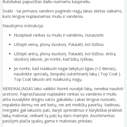
Buteliukas papuoštas dailiu nuimamu kaspinėliu.
Snails - tai pirmasis vandens pagrindo nagų lakas skirtas vaikams,
kuris lengvai nuplaunamas muilu ir vandeniu.
Naudojimo instrukcija:
Nusiplauti rankas su muilu ir vandeniu, nusausinti.
Užtepti vieną, ploną sluoksnį. Palaukti, kol išdžius.
Užtepti antrą, ploną sluoksnį. Palaukti, kol išdžius. Antrą
sluoksnį lakuoti, jei norite, kad būtų ryškiau.
Jei norite, kad nulakuoti nagai laikytųsi ilgiau (≈2 dienas),
naudokite specialų, bespalvį-sutvirtinantį laką ( Top Coat ).
Top Coat lakuoti ant nulakuotų nagų.
NEREIKALINGAS lako valiklis! Norint nuvalyti laką, nereikia naudoti
acetono. Paprasčiausiai nuplaukite rankas su vandeniu ir muilu
arba nuvalykite drėgnu vatos gabalėliu. Lakas lengvai nusivalo,
nepalieka dėmių nei ant kietų, nei ant minkštų paviršių. Vadinasi,
mergaitė gali lakuotis pati, daryti sprendimus ir kūrybiškai praleisti
laiką maloniai, veikiant tą patį ką daro mamytė. Asortimentas
pasižymi plačia spalvų gama ir maloniais priedais.