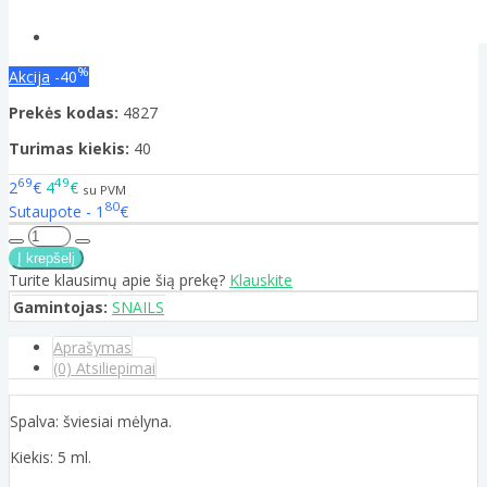
%
Akcija
-40
Prekės kodas:
4827
Turimas kiekis:
40
69
49
2
€
4
€
su PVM
80
Sutaupote - 1
€
Turite klausimų apie šią prekę?
Klauskite
Gamintojas:
SNAILS
Aprašymas
(0) Atsiliepimai
Spalva: šviesiai mėlyna.
Kiekis: 5 ml.