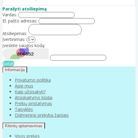
Parašyti atsiliepimą
Vardas:
El. pašto adresas:
Atsiliepimas:
Įvertinimas:
Įveskite saugos kodą:
Rašyti
Informacija
Privatumo politika
Apie mus
Kaip užsisakyti?
Atsiskaitymo būdai
Prekių pristatymas
Taisyklės
Didmeninė prekyba žaislais
Klientų aptarnavimas
Visos prekės