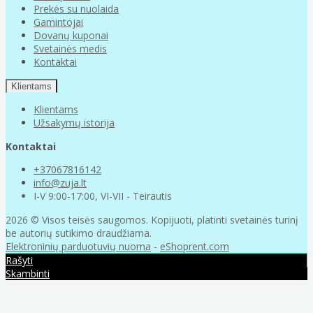
Prekės su nuolaida
Gamintojai
Dovanų kuponai
Svetainės medis
Kontaktai
Klientams
Klientams
Užsakymų istorija
Kontaktai
+37067816142
info@zuja.lt
I-V 9:00-17:00, VI-VII - Teirautis
2026 © Visos teisės saugomos. Kopijuoti, platinti svetainės turinį
be autorių sutikimo draudžiama.
Elektroninių parduotuvių nuoma
-
eShoprent.com
Rašyti
Skambinti