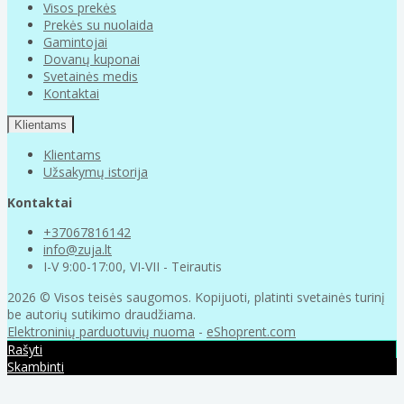
Visos prekės
Prekės su nuolaida
Gamintojai
Dovanų kuponai
Svetainės medis
Kontaktai
Klientams
Klientams
Užsakymų istorija
Kontaktai
+37067816142
info@zuja.lt
I-V 9:00-17:00, VI-VII - Teirautis
2026 © Visos teisės saugomos. Kopijuoti, platinti svetainės turinį
be autorių sutikimo draudžiama.
Elektroninių parduotuvių nuoma
-
eShoprent.com
Rašyti
Skambinti