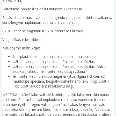
Kiekis: 5 ml.
Buteliukas papuoštas dailiu nuimamu kaspinėliu.
Snails - tai pirmasis vandens pagrindo nagų lakas skirtas vaikams,
kuris lengvai nuplaunamas muilu ir vandeniu.
82 % vandens pagrindu ir 97 % natūralios kilmės
Veganiškas ir be glitimo.
Naudojimo instrukcija:
Nusiplauti rankas su muilu ir vandeniu, nusausinti.
Užtepti vieną, ploną sluoksnį. Palaukti, kol išdžius.
Užtepti antrą, ploną sluoksnį. Palaukti, kol išdžius. Antrą
sluoksnį lakuoti, jei norite, kad būtų ryškiau.
Jei norite, kad nulakuoti nagai laikytųsi ilgiau (≈2 dienas),
naudokite specialų, bespalvį-sutvirtinantį laką (Top Coat ).
Top Coat lakuoti ant nulakuotų nagų.
NEREIKALINGAS lako valiklis! Norint nuvalyti laką, nereikia naudoti
acetono. Paprasčiausiai nuplaukite rankas su vandeniu ir muilu
arba nuvalykite drėgnu vatos gabalėliu. Lakas lengvai nusivalo,
nepalieka dėmių nei ant kietų, nei ant minkštų paviršių. Vadinasi,
mergaitė gali lakuotis pati, daryti sprendimus ir kūrybiškai praleisti