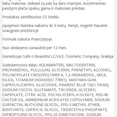
laiką maloniai, veikiant tą patį ką daro mamytė. Asortimentas
pasižymi plačia spalvų gama ir maloniais priedais.
Produktas sertifikuotas CE ženklu.
Įspėjimas! Netinka vaikams iki 3 metų. Neryti, negerti! Naudoti
suaugusio priežiūroje.
Formulė sukurta Prancūzijoje.
Nuo atidarymo sunaudoti per 12 mėn.
Gamintojas Safe n Beautiful LC/I.K.E. Cosmetic Company, Graikija.
Sudedamosios dalys: AQUA(WATER), MALTODEXTRIN,
PROPANEDIOL, PULLULAN, GLYCERIN, PHENETHYL ALCOHOL,
POLYACRYLATE CROSSPOLYMER 6, 1,2-HEXANEDIOL, MICA,
SILICA, TITANIUM DIOXIDE(CI 77891), XANTHAN GUM,
CAPRYLYL/CAPRYL GLUCOSIDE, PIGMENT BLUE 15(CI 74160),
SODIUM COCOYL GLUTAMATE, TIN OXIDE, GLYCERYL
CAPRYLATE, CITRIC ACID, POLYGLYCERYL-6 OLEATE, PEG-40
CASTOR OIL, AMMONIUM ACRYLATES COPOLYMER, SODIUM
SURFACTIN, BUTYLENE GLYCOL, PPG-3 METHYL ETHER,
BENTONITE, CAPRYLYL GLYCOL, TRIDECETH-6 PHOSPHATE,
DIPROPYLENE GLYCOL, PPG-25 DIMETHICONE, SODIUM