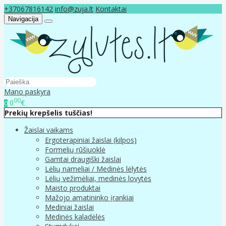
+37067816142
info@zuja.lt
Kontaktai
Navigacija
Mano paskyra
00
0
€
0
Prekių krepšelis tuščias!
Žaislai vaikams
Ergoterapiniai žaislai (kilpos)
Formelių rūšiuoklė
Gamtai draugiški žaislai
Lėlių nameliai / Medinės lėlytės
Lėlių vežimėliai, medinės lovytės
Maisto produktai
Mažojo amatininko įrankiai
Mediniai žaislai
Medinės kaladėlės