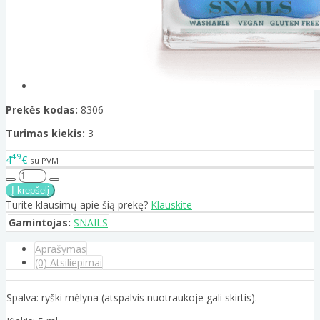
Prekės kodas:
8306
Turimas kiekis:
3
49
4
€
su PVM
Turite klausimų apie šią prekę?
Klauskite
Gamintojas:
SNAILS
Aprašymas
(0) Atsiliepimai
Spalva: ryški mėlyna (atspalvis nuotraukoje gali skirtis).