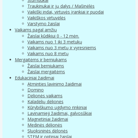
Stumdukai
Traukinukai ir jų dalys / Mašinėlės
Vaikiški indai, virtuvės įrankiai ir puodai
Vaikiškos virtuvėlės
Varstymo žaislai
Vaikams pagal amžių
Žaislai kūdikiui 0 - 12 mėn.
Vaikams nuo 1 iki 3 metukų
Vaikams nuo 3 metų ir vyresniems
Vaikams nuo 8 metų
Mergaitėms ir berniukams
Žaislai berniukams
Žaislai mergaitėms
Edukaciniai žaidimai
Atminties lavinimo žaidimai
Domino
Dėlionės vaikams
Kaladėlių dėlionės
Kūrybiškumo ugdymo rinkiniai
Lavinamieji žaidimai, galvosūkiai
Magnetiniai žaidimai
Medinės dėlionės
Sluoksninės dėlonės
STEM ir optiniai žaislai