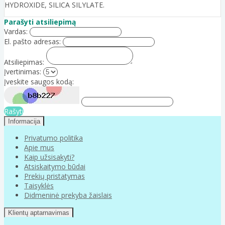
HYDROXIDE, SILICA SILYLATE.
Parašyti atsiliepimą
Vardas:
El. pašto adresas:
Atsiliepimas:
Įvertinimas:
Įveskite saugos kodą:
Rašyti
Informacija
Privatumo politika
Apie mus
Kaip užsisakyti?
Atsiskaitymo būdai
Prekių pristatymas
Taisyklės
Didmeninė prekyba žaislais
Klientų aptarnavimas