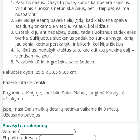
Pasiimk dažus. Dažyk tą pusę, kurios kampe yra skaičius.
Viršutinis sluoksnis neturi skaičiaus, bet jį taip pat galima
nuspalvinti.
Sek viduje esantį paveikslėlių gidą, kad kiekviena spalva
atsidurtų tinkamoje vietoje. Palauk, kol išdžius.
Užtepk klijų ant nedažytų pusių, tada sluoksnius sudėk eilės
tvarka. Suklijuotus sluoksnius padėk po sunkia knyga, kurią
jau seniai ketinai perskaityti, ir lukterk, kol klijai išdžius.
Kai išdžius, nudažyk kraštus taip, kad atitiktų priekinę dalį –
vientisam vaizdui.
Pakabink kūrinį ir grožėkis savo šedevru!
Pakuotės dydis: 25,5 x 30,5 x 3,5 cm.
Paženklinta CE ženklu.
Pagaminta Kinijoje, specialiu Splat Planet, Jungtinė Karalystė,
užsakymu.
Įspėjimas! Dėl smulkių detalių netinka vaikams iki 3 metų.
Uždusimo pavojus.
Parašyti atsiliepimą
Vardas:
El. pašto adresas: