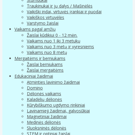
Stumdukai
Traukinukai ir jų dalys / Mašinėlės
Vaikiški indai, virtuvės įrankiai ir puodai
Vaikiškos virtuvėlės
Varstymo žaislai
Vaikams pagal amžių
Žaislai kūdikiui 0 - 12 mėn.
Vaikams nuo 1 iki 3 metukų
Vaikams nuo 3 metų ir vyresniems
Vaikams nuo 8 metų
Mergaitėms ir berniukams
Žaislai berniukams
Žaislai mergaitėms
Edukaciniai žaidimai
Atminties lavinimo žaidimai
Domino
Dėlionės vaikams
Kaladėlių dėlionės
Kūrybiškumo ugdymo rinkiniai
Lavinamieji žaidimai, galvosūkiai
Magnetiniai žaidimai
Medinės dėlionės
Sluoksninės dėlonės
STEM ir optiniai žaislai