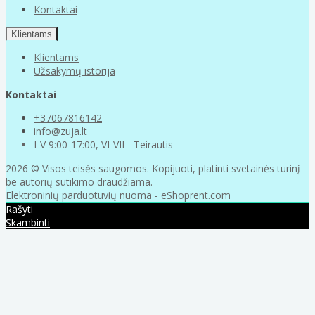
Kontaktai
Klientams
Klientams
Užsakymų istorija
Kontaktai
+37067816142
info@zuja.lt
I-V 9:00-17:00, VI-VII - Teirautis
2026 © Visos teisės saugomos. Kopijuoti, platinti svetainės turinį
be autorių sutikimo draudžiama.
Elektroninių parduotuvių nuoma
-
eShoprent.com
Rašyti
Skambinti