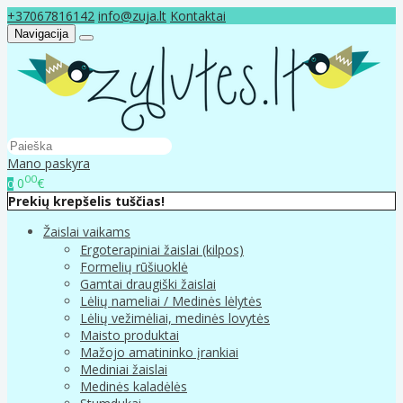
+37067816142
info@zuja.lt
Kontaktai
Navigacija
Mano paskyra
00
0
€
0
Prekių krepšelis tuščias!
Žaislai vaikams
Ergoterapiniai žaislai (kilpos)
Formelių rūšiuoklė
Gamtai draugiški žaislai
Lėlių nameliai / Medinės lėlytės
Lėlių vežimėliai, medinės lovytės
Maisto produktai
Mažojo amatininko įrankiai
Mediniai žaislai
Medinės kaladėlės