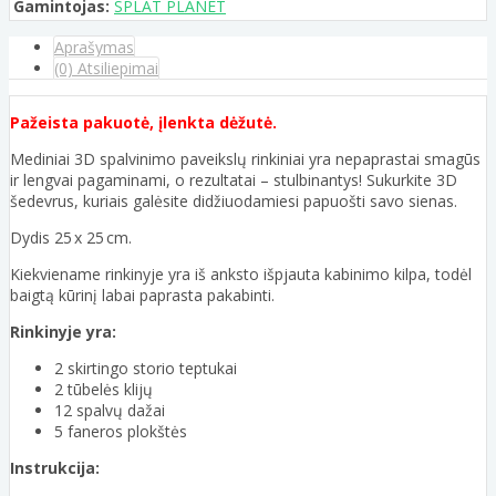
Gamintojas:
SPLAT PLANET
Aprašymas
(0) Atsiliepimai
Pažeista pakuotė, įlenkta dėžutė.
Mediniai 3D spalvinimo paveikslų rinkiniai yra nepaprastai smagūs
ir lengvai pagaminami, o rezultatai – stulbinantys! Sukurkite 3D
šedevrus, kuriais galėsite didžiuodamiesi papuošti savo sienas.
Dydis 25 x 25 cm.
Kiekviename rinkinyje yra iš anksto išpjauta kabinimo kilpa, todėl
baigtą kūrinį labai paprasta pakabinti.
Rinkinyje yra:
2 skirtingo storio teptukai
2 tūbelės klijų
12 spalvų dažai
5 faneros plokštės
Instrukcija: