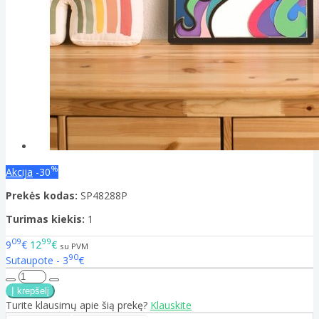
%
Akcija
-30
Prekės kodas:
SP48288P
Turimas kiekis:
1
09
99
9
€
12
€
su PVM
90
Sutaupote - 3
€
Turite klausimų apie šią prekę?
Klauskite