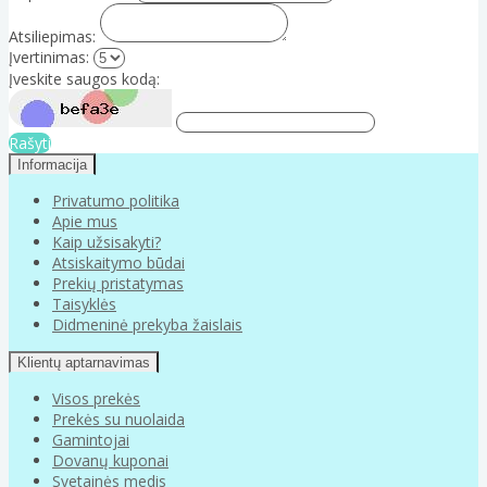
Atsiliepimas:
Įvertinimas:
Įveskite saugos kodą:
Rašyti
Informacija
Privatumo politika
Apie mus
Kaip užsisakyti?
Atsiskaitymo būdai
Prekių pristatymas
Taisyklės
Didmeninė prekyba žaislais
Klientų aptarnavimas
Visos prekės
Prekės su nuolaida
Gamintojai
Dovanų kuponai
Svetainės medis