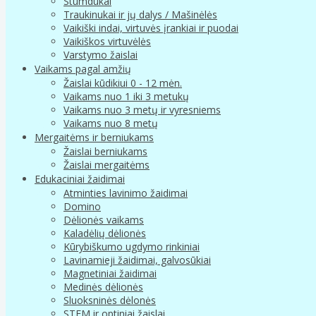
Stumdukai
Traukinukai ir jų dalys / Mašinėlės
Vaikiški indai, virtuvės įrankiai ir puodai
Vaikiškos virtuvėlės
Varstymo žaislai
Vaikams pagal amžių
Žaislai kūdikiui 0 - 12 mėn.
Vaikams nuo 1 iki 3 metukų
Vaikams nuo 3 metų ir vyresniems
Vaikams nuo 8 metų
Mergaitėms ir berniukams
Žaislai berniukams
Žaislai mergaitėms
Edukaciniai žaidimai
Atminties lavinimo žaidimai
Domino
Dėlionės vaikams
Kaladėlių dėlionės
Kūrybiškumo ugdymo rinkiniai
Lavinamieji žaidimai, galvosūkiai
Magnetiniai žaidimai
Medinės dėlionės
Sluoksninės dėlonės
STEM ir optiniai žaislai