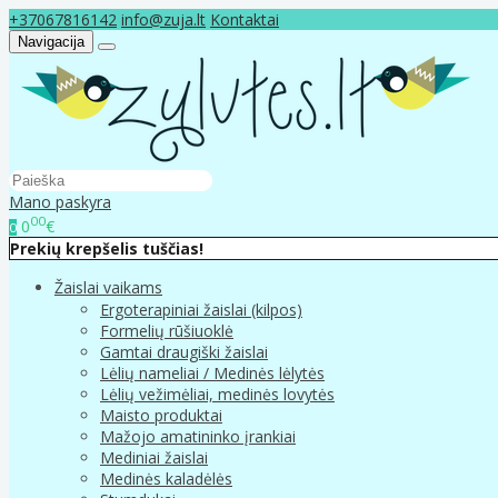
+37067816142
info@zuja.lt
Kontaktai
Navigacija
Mano paskyra
00
0
€
0
Prekių krepšelis tuščias!
Žaislai vaikams
Ergoterapiniai žaislai (kilpos)
Formelių rūšiuoklė
Gamtai draugiški žaislai
Lėlių nameliai / Medinės lėlytės
Lėlių vežimėliai, medinės lovytės
Maisto produktai
Mažojo amatininko įrankiai
Mediniai žaislai
Medinės kaladėlės