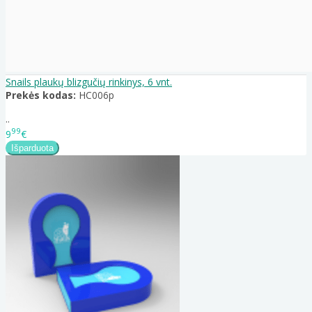
Snails plaukų blizgučių rinkinys, 6 vnt.
Prekės kodas:
HC006p
..
99
9
€