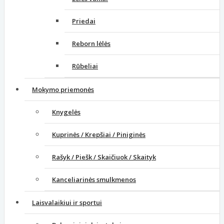
Priedai
Reborn lėlės
Rūbeliai
Mokymo priemonės
Knygelės
Kuprinės / Krepšiai / Piniginės
Rašyk / Piešk / Skaičiuok / Skaityk
Kanceliarinės smulkmenos
Laisvalaikiui ir sportui