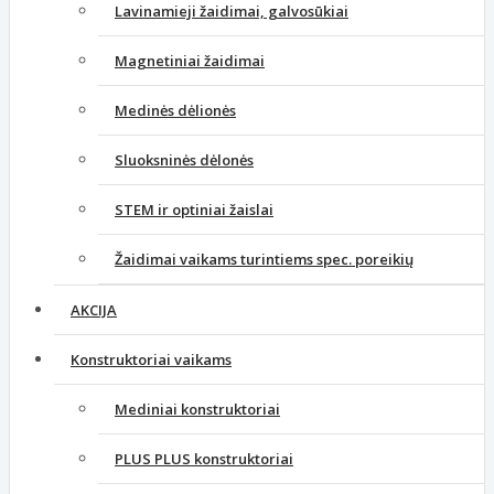
Lavinamieji žaidimai, galvosūkiai
Magnetiniai žaidimai
Medinės dėlionės
Sluoksninės dėlonės
STEM ir optiniai žaislai
Žaidimai vaikams turintiems spec. poreikių
AKCIJA
Konstruktoriai vaikams
Mediniai konstruktoriai
PLUS PLUS konstruktoriai