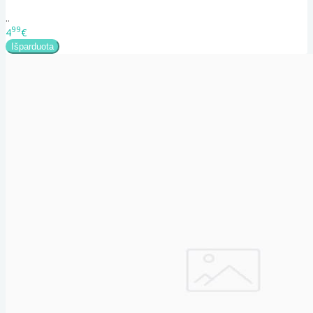
..
99
4
€