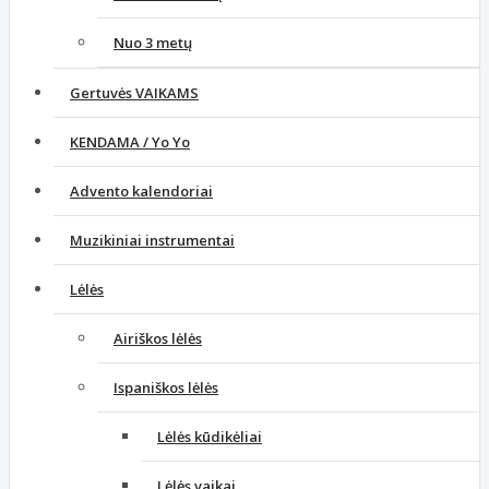
Nuo 3 metų
Gertuvės VAIKAMS
KENDAMA / Yo Yo
Advento kalendoriai
Muzikiniai instrumentai
Lėlės
Airiškos lėlės
Ispaniškos lėlės
Lėlės kūdikėliai
Lėlės vaikai