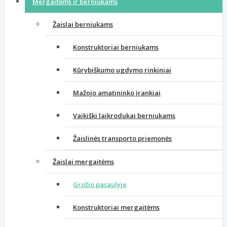
Mergaitėms ir berniukams
Žaislai berniukams
Konstruktoriai berniukams
Kūrybiškumo ugdymo rinkiniai
Mažojo amatininko įrankiai
Vaikiški laikrodukai berniukams
Žaislinės transporto priemonės
Žaislai mergaitėms
Grožio pasaulyje
Konstruktoriai mergaitėms