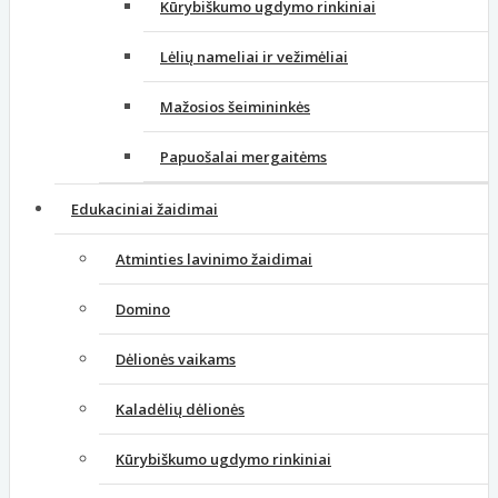
Kūrybiškumo ugdymo rinkiniai
Lėlių nameliai ir vežimėliai
Mažosios šeimininkės
Papuošalai mergaitėms
Edukaciniai žaidimai
Atminties lavinimo žaidimai
Domino
Dėlionės vaikams
Kaladėlių dėlionės
Kūrybiškumo ugdymo rinkiniai