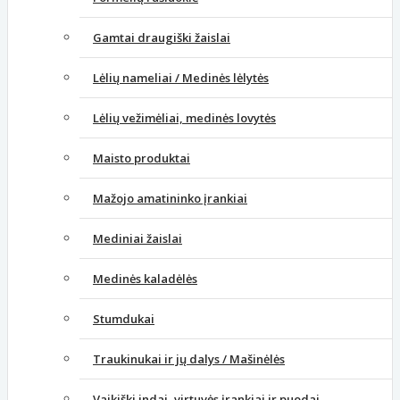
Gamtai draugiški žaislai
Lėlių nameliai / Medinės lėlytės
Lėlių vežimėliai, medinės lovytės
Maisto produktai
Mažojo amatininko įrankiai
Mediniai žaislai
Medinės kaladėlės
Stumdukai
Traukinukai ir jų dalys / Mašinėlės
Vaikiški indai, virtuvės įrankiai ir puodai