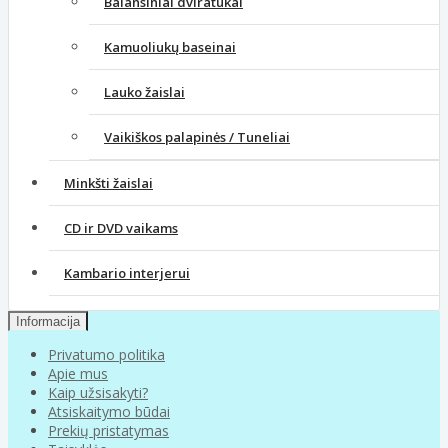
Balansiniai dviratukai
Kamuoliukų baseinai
Lauko žaislai
Vaikiškos palapinės / Tuneliai
Minkšti žaislai
CD ir DVD vaikams
Kambario interjerui
Informacija
Privatumo politika
Apie mus
Kaip užsisakyti?
Atsiskaitymo būdai
Prekių pristatymas