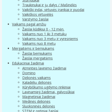
Stumdukai
Traukinukai ir jų dalys / Mašinėlės
Vaikiški indai, virtuvės įrankiai ir puodai
Vaikiškos virtuvėlės
Varstymo žaislai
Vaikams pagal amžių
Žaislai kūdikiui 0 - 12 mėn.
Vaikams nuo 1 iki 3 metukų
Vaikams nuo 3 metų ir vyresniems
Vaikams nuo 8 metų
Mergaitėms ir berniukams
Žaislai berniukams
Žaislai mergaitėms
Edukaciniai žaidimai
Atminties lavinimo žaidimai
Domino
Dėlionės vaikams
Kaladėlių dėlionės
Kūrybiškumo ugdymo rinkiniai
Lavinamieji žaidimai, galvosūkiai
Magnetiniai žaidimai
Medinės dėlionės
Sluoksninės dėlonės
STEM ir optiniai žaislai