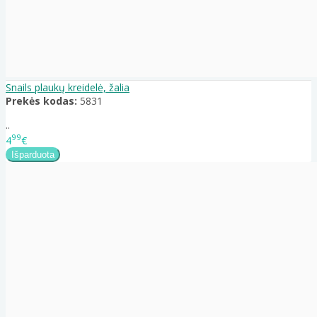
Snails plaukų kreidelė, žalia
Prekės kodas:
5831
..
99
4
€