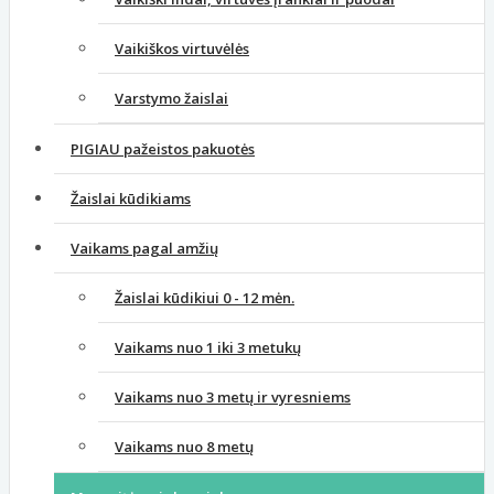
Vaikiškos virtuvėlės
Varstymo žaislai
PIGIAU pažeistos pakuotės
Žaislai kūdikiams
Vaikams pagal amžių
Žaislai kūdikiui 0 - 12 mėn.
Vaikams nuo 1 iki 3 metukų
Vaikams nuo 3 metų ir vyresniems
Vaikams nuo 8 metų