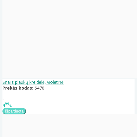
Snails plaukų kreidelė, violetinė
Prekės kodas:
6470
..
99
4
€