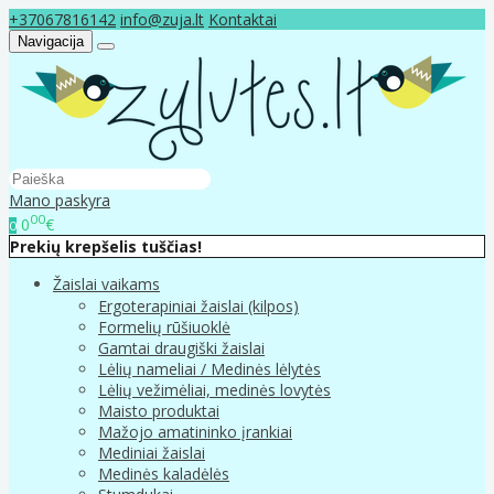
+37067816142
info@zuja.lt
Kontaktai
Navigacija
Mano paskyra
00
0
€
0
Prekių krepšelis tuščias!
Žaislai vaikams
Ergoterapiniai žaislai (kilpos)
Formelių rūšiuoklė
Gamtai draugiški žaislai
Lėlių nameliai / Medinės lėlytės
Lėlių vežimėliai, medinės lovytės
Maisto produktai
Mažojo amatininko įrankiai
Mediniai žaislai
Medinės kaladėlės