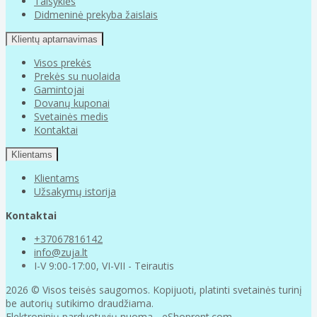
Taisyklės
Didmeninė prekyba žaislais
Klientų aptarnavimas
Visos prekės
Prekės su nuolaida
Gamintojai
Dovanų kuponai
Svetainės medis
Kontaktai
Klientams
Klientams
Užsakymų istorija
Kontaktai
+37067816142
info@zuja.lt
I-V 9:00-17:00, VI-VII - Teirautis
2026 © Visos teisės saugomos. Kopijuoti, platinti svetainės turinį
be autorių sutikimo draudžiama.
Elektroninių parduotuvių nuoma
-
eShoprent.com