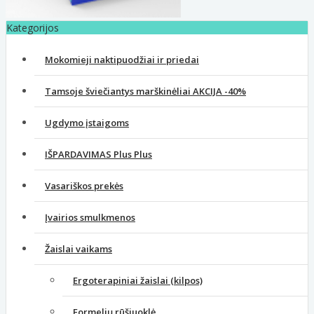
Kategorijos
Mokomieji naktipuodžiai ir priedai
Tamsoje šviečiantys marškinėliai AKCIJA -40%
Ugdymo įstaigoms
IŠPARDAVIMAS Plus Plus
Vasariškos prekės
Įvairios smulkmenos
Žaislai vaikams
Ergoterapiniai žaislai (kilpos)
Formelių rūšiuoklė