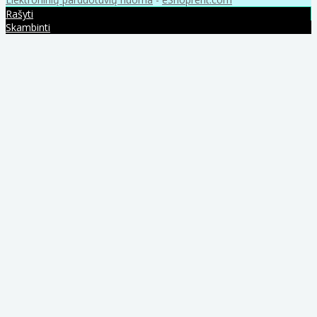
Rašyti
Skambinti