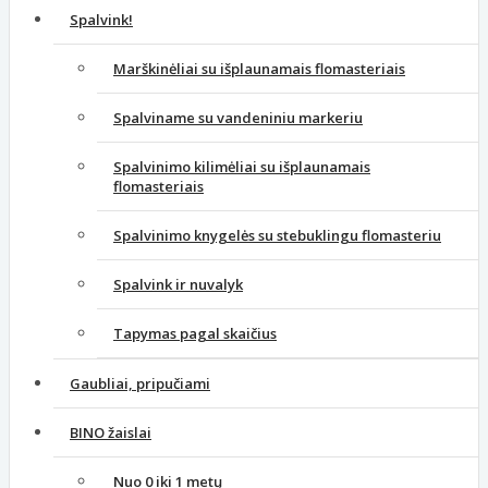
Spalvink!
Marškinėliai su išplaunamais flomasteriais
Spalviname su vandeniniu markeriu
Spalvinimo kilimėliai su išplaunamais
flomasteriais
Spalvinimo knygelės su stebuklingu flomasteriu
Spalvink ir nuvalyk
Tapymas pagal skaičius
Gaubliai, pripučiami
BINO žaislai
Nuo 0 iki 1 metų