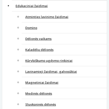
Edukaciniai žaidimai
Atminties lavinimo žaidimai
Domino
Dėlionės vaikams
Kaladėlių dėlionės
Kūrybiškumo ugdymo rinkiniai
Lavinamieji žaidimai, galvosūkiai
Magnetiniai žaidimai
Medinės dėlionės
Sluoksninės dėlonės