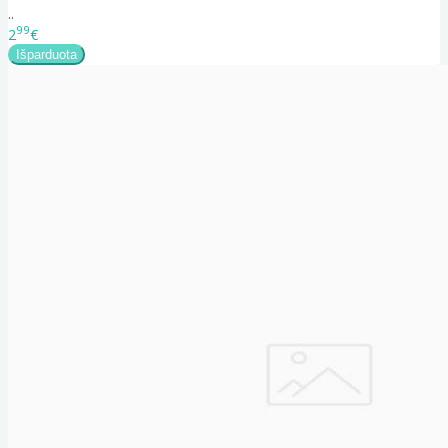
..
99
2
€