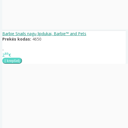
Barbie Snails nagų lipdukai, Barbie™ and Pets
Prekės kodas:
4650
..
89
2
€