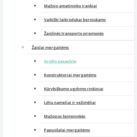
Mažojo amatininko įrankiai
Vaikiški laikrodukai berniukams
Žaislinės transporto priemonės
Žaislai mergaitėms
Grožio pasaulyje
Konstruktoriai mergaitėms
Kūrybiškumo ugdymo rinkiniai
Lėlių nameliai ir vežimėliai
Mažosios šeimininkės
Papuošalai mergaitėms