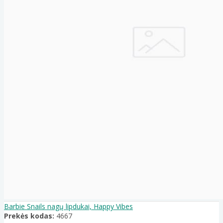
Barbie Snails nagų lipdukai, Happy Vibes
Prekės kodas:
4667