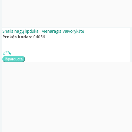
Snails nagų lipdukai, Vienaragis Vaivorykštė
Prekės kodas:
04056
..
99
2
€