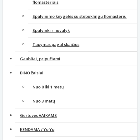
flomasteriais
Spalvinimo knygelės su stebuklingu flomasteriu
Spalvink ir nuvalyk
Tapymas pagal skaičius
Gaubliai, pripučiami
BINO žaislai
Nuo 0 iki 1 metų
Nuo 3 metų
Gertuvės VAIKAMS
KENDAMA / Yo Yo