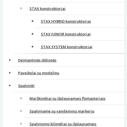
STAX konstruktoriai
STAX HYBRID konstruktoriai
STAX JUNIOR konstruktoriai
STAX SYSTEM konstruktoriai
Deimantinės dėlionės
Paveikslai su modelinu
Spalvink!
Marškinėliai su išplaunamais flomasteriais
Spalviname su vandeniniu markeriu
Spalvinimo kilimėliai su išplaunamais