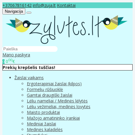
+37067816142
info@zuja.lt
Kontaktai
Navigacija
Mano paskyra
00
0
€
0
Prekių krepšelis tuščias!
Žaislai vaikams
Ergoterapiniai žaislai (kilpos)
Formelių rūšiuoklė
Gamtai draugiški žaislai
Lėlių nameliai / Medinės lėlytės
Lėlių vežimėliai, medinės lovytės
Maisto produktai
Mažojo amatininko įrankiai
Mediniai žaislai
Medinės kaladėlės