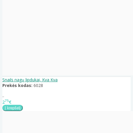
Snails nagų lipdukai, Kva Kva
Prekės kodas:
6028
..
75
2
€