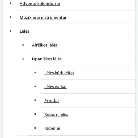
Advento kalendoriai
Muzikiniai instrumentai
Lėlės
Airiškos lėlės
Ispaniškos lėlės
Lėlės kūdikėliai
Lėlės vaikai
Priedai
Reborn lėlės
Rūbeliai