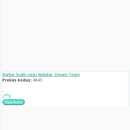
Barbie Snails nagų lipdukai, Dream Team
Prekės kodas:
4643
..
89
2
€