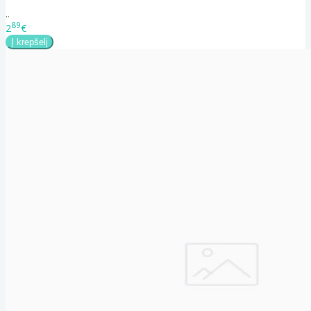
..
89
2
€