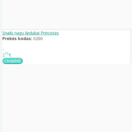
Snails nagų lipdukai Princesės
Prekės kodas:
0200
..
75
2
€