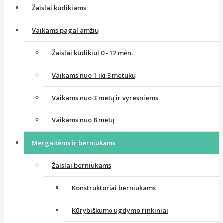
Žaislai kūdikiams
Vaikams pagal amžių
Žaislai kūdikiui 0 - 12 mėn.
Vaikams nuo 1 iki 3 metukų
Vaikams nuo 3 metų ir vyresniems
Vaikams nuo 8 metų
Mergaitėms ir berniukams
Žaislai berniukams
Konstruktoriai berniukams
Kūrybiškumo ugdymo rinkiniai