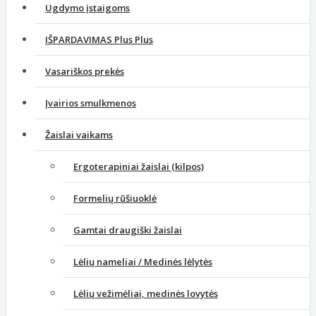
Ugdymo įstaigoms
IŠPARDAVIMAS Plus Plus
Vasariškos prekės
Įvairios smulkmenos
Žaislai vaikams
Ergoterapiniai žaislai (kilpos)
Formelių rūšiuoklė
Gamtai draugiški žaislai
Lėlių nameliai / Medinės lėlytės
Lėlių vežimėliai, medinės lovytės