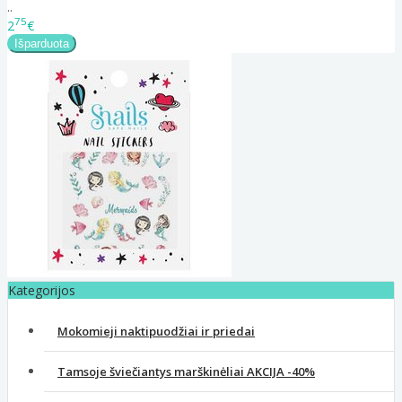
..
75
2
€
Kategorijos
Mokomieji naktipuodžiai ir priedai
Tamsoje šviečiantys marškinėliai AKCIJA -40%