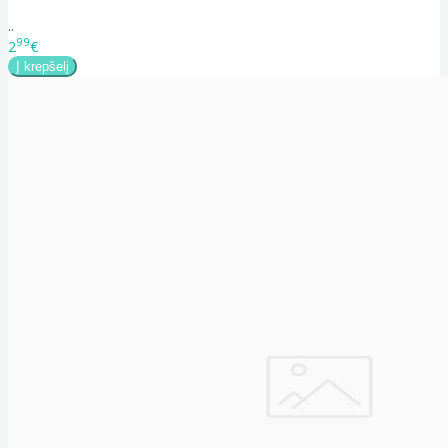
..
99
2
€