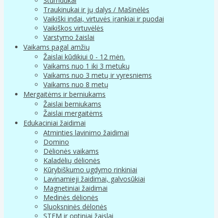
Stumdukai
Traukinukai ir jų dalys / Mašinėlės
Vaikiški indai, virtuvės įrankiai ir puodai
Vaikiškos virtuvėlės
Varstymo žaislai
Vaikams pagal amžių
Žaislai kūdikiui 0 - 12 mėn.
Vaikams nuo 1 iki 3 metukų
Vaikams nuo 3 metų ir vyresniems
Vaikams nuo 8 metų
Mergaitėms ir berniukams
Žaislai berniukams
Žaislai mergaitėms
Edukaciniai žaidimai
Atminties lavinimo žaidimai
Domino
Dėlionės vaikams
Kaladėlių dėlionės
Kūrybiškumo ugdymo rinkiniai
Lavinamieji žaidimai, galvosūkiai
Magnetiniai žaidimai
Medinės dėlionės
Sluoksninės dėlonės
STEM ir optiniai žaislai