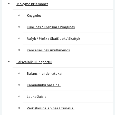
Mokymo priemonės
Knygelės
Kuprinės / Krepšiai / Piniginės
Rašyk / Piešk / Skaičiuok / Skaityk
Kanceliarinės smulkmenos
Laisvalaikiui ir sportui
Balansiniai dviratukai
Kamuoliukų baseinai
Lauko žaislai
Vaikiškos palapinės / Tuneliai