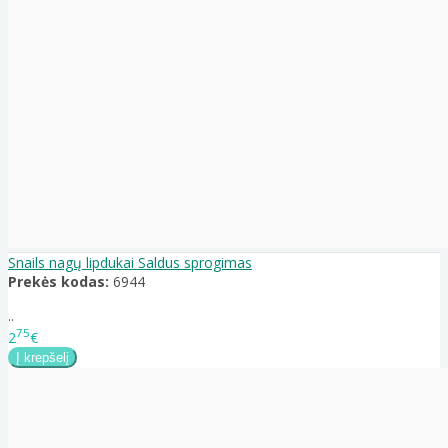
Snails nagų lipdukai Saldus sprogimas
Prekės kodas:
6944
..
75
2
€