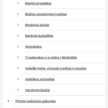
Maisto produktai
Mažojo amatininko įrankiai
Mediniai žaislai
Medinės kaladėlės
Stumdukai
Traukinukai ir jų dalys / Mašinėlės
Vaikiški indai, virtuvės įrankiai ir puodai
Vaikiškos virtuvėlės
Varstymo žaislai
PIGIAU pažeistos pakuotės