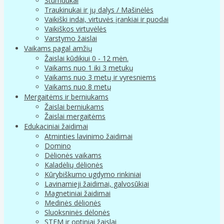
Stumdukai
Traukinukai ir jų dalys / Mašinėlės
Vaikiški indai, virtuvės įrankiai ir puodai
Vaikiškos virtuvėlės
Varstymo žaislai
Vaikams pagal amžių
Žaislai kūdikiui 0 - 12 mėn.
Vaikams nuo 1 iki 3 metukų
Vaikams nuo 3 metų ir vyresniems
Vaikams nuo 8 metų
Mergaitėms ir berniukams
Žaislai berniukams
Žaislai mergaitėms
Edukaciniai žaidimai
Atminties lavinimo žaidimai
Domino
Dėlionės vaikams
Kaladėlių dėlionės
Kūrybiškumo ugdymo rinkiniai
Lavinamieji žaidimai, galvosūkiai
Magnetiniai žaidimai
Medinės dėlionės
Sluoksninės dėlonės
STEM ir optiniai žaislai