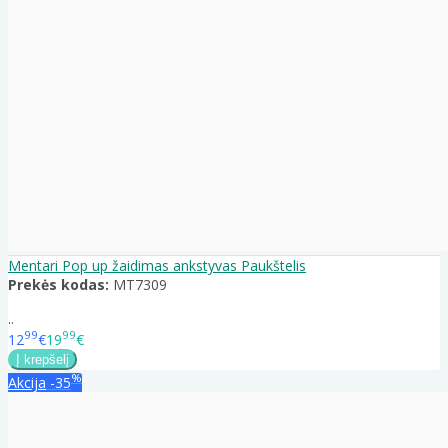
Mentari Pop up žaidimas ankstyvas Paukštelis
Prekės kodas:
MT7309
..
99
99
12
€
19
€
%
Akcija
-35