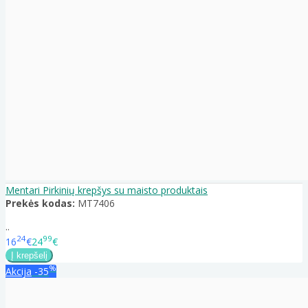
Mentari Pirkinių krepšys su maisto produktais
Prekės kodas:
MT7406
..
24
99
16
€
24
€
%
Akcija
-35