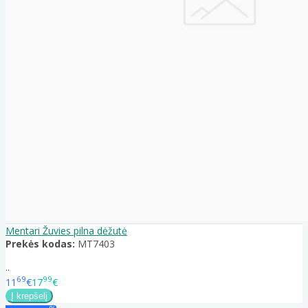
Mentari Žuvies pilna dėžutė
Prekės kodas:
MT7403
..
69
99
11
€
17
€