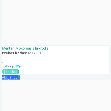
Mentari Mokomasis laikrodis
Prekės kodas:
MT7304
..
99
99
12
€
19
€
%
Akcija
-35