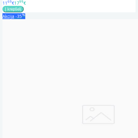
69
99
11
€
17
€
%
Akcija
-35