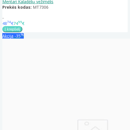
Mentari Kaladėlių vežimėlis
Prekės kodas:
MT7306
..
74
99
48
€
74
€
%
Akcija
-35