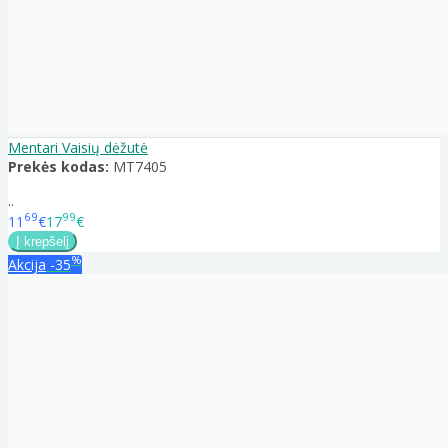
Mentari Vaisių dėžutė
Prekės kodas:
MT7405
..
69
99
11
€
17
€
%
Akcija
-35