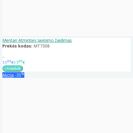
Mentari Atminties lavinimo žaidimas
Prekės kodas:
MT7308
..
69
99
11
€
17
€
%
Akcija
-35