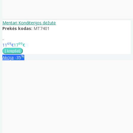
Mentari Konditerijos dėžutė
Prekės kodas:
MT7401
..
69
99
11
€
17
€
%
Akcija
-35