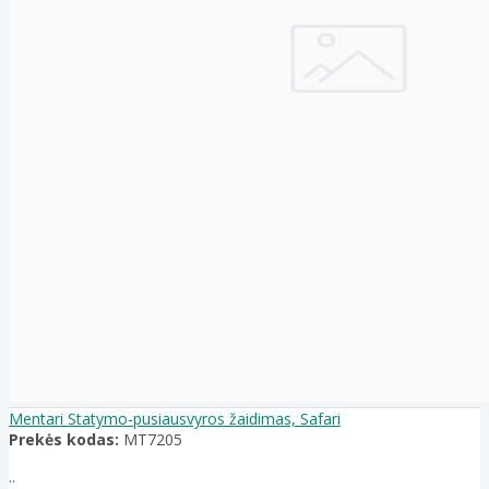
Mentari Statymo-pusiausvyros žaidimas, Safari
Prekės kodas:
MT7205
..