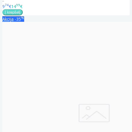
74
99
9
€
14
€
%
Akcija
-35