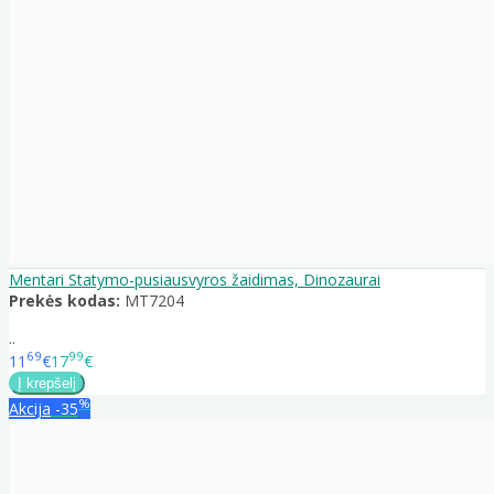
Mentari Statymo-pusiausvyros žaidimas, Dinozaurai
Prekės kodas:
MT7204
..
69
99
11
€
17
€
%
Akcija
-35