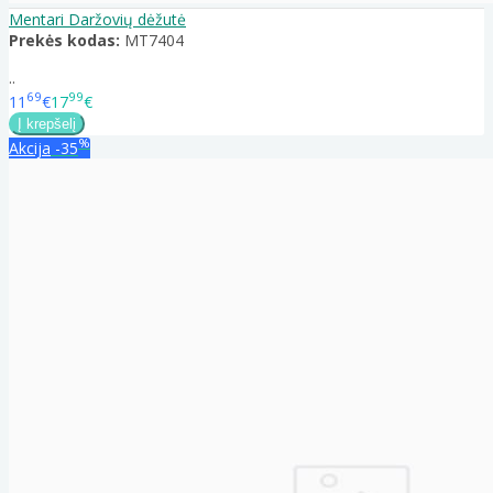
Mentari Daržovių dėžutė
Prekės kodas:
MT7404
..
69
99
11
€
17
€
%
Akcija
-35