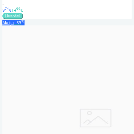
..
74
99
9
€
14
€
%
Akcija
-35