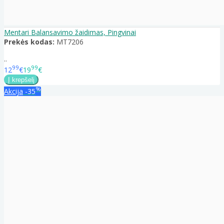
Mentari Balansavimo žaidimas, Pingvinai
Prekės kodas:
MT7206
..
99
99
12
€
19
€
%
Akcija
-35