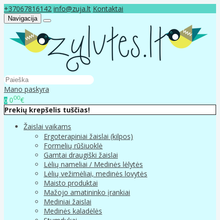
+37067816142
info@zuja.lt
Kontaktai
Navigacija
Mano paskyra
00
0
€
0
Prekių krepšelis tuščias!
Žaislai vaikams
Ergoterapiniai žaislai (kilpos)
Formelių rūšiuoklė
Gamtai draugiški žaislai
Lėlių nameliai / Medinės lėlytės
Lėlių vežimėliai, medinės lovytės
Maisto produktai
Mažojo amatininko įrankiai
Mediniai žaislai
Medinės kaladėlės