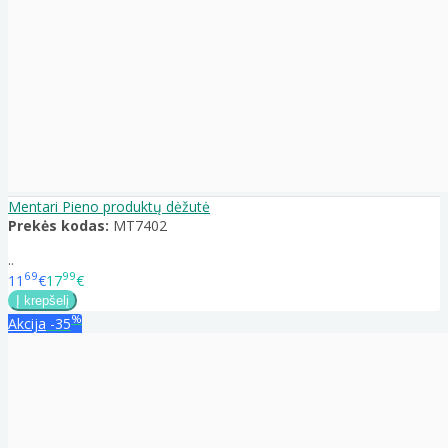
Mentari Pieno produktų dėžutė
Prekės kodas:
MT7402
..
69
99
11
€
17
€
%
Akcija
-35