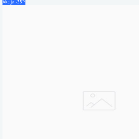
%
Akcija
-35