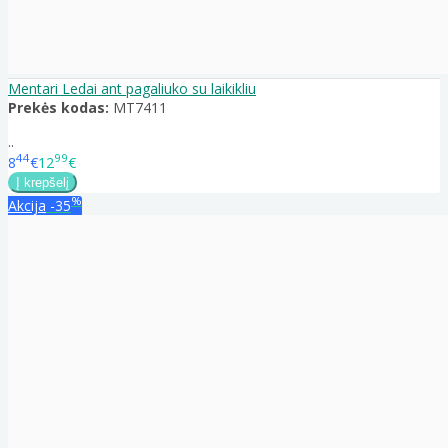
Mentari Ledai ant pagaliuko su laikikliu
Prekės kodas:
MT7411
..
44
99
8
€
12
€
%
Akcija
-35