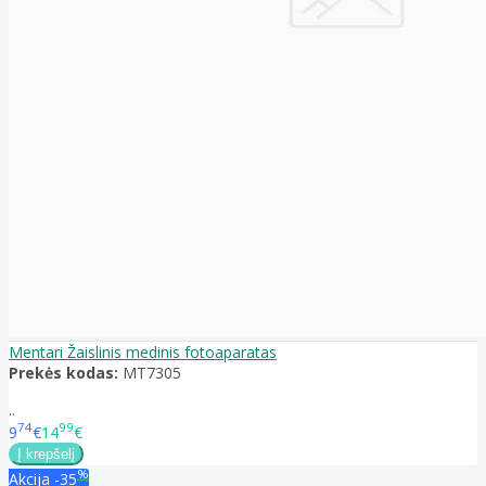
Mentari Žaislinis medinis fotoaparatas
Prekės kodas:
MT7305
..
74
99
9
€
14
€
%
Akcija
-35