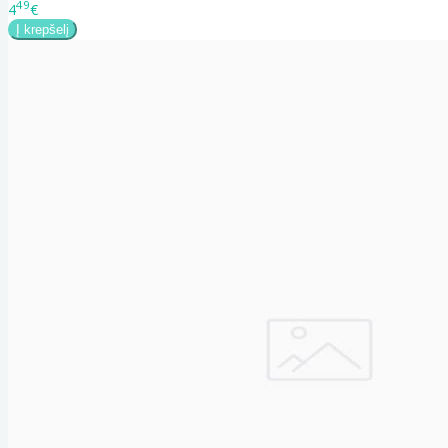
49
4
€