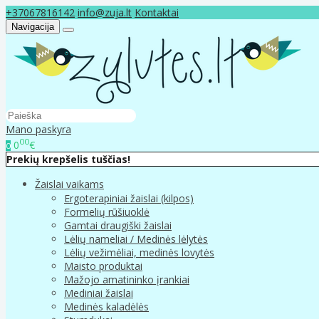
+37067816142
info@zuja.lt
Kontaktai
Navigacija
Mano paskyra
00
0
€
0
Prekių krepšelis tuščias!
Žaislai vaikams
Ergoterapiniai žaislai (kilpos)
Formelių rūšiuoklė
Gamtai draugiški žaislai
Lėlių nameliai / Medinės lėlytės
Lėlių vežimėliai, medinės lovytės
Maisto produktai
Mažojo amatininko įrankiai
Mediniai žaislai
Medinės kaladėlės