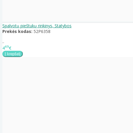
Spalvotų pieštukų rinkinys, Statybos
Prekės kodas:
52P6358
..
49
4
€