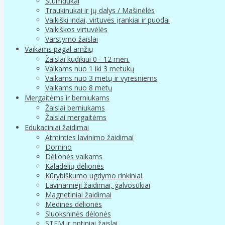
Stumdukai
Traukinukai ir jų dalys / Mašinėlės
Vaikiški indai, virtuvės įrankiai ir puodai
Vaikiškos virtuvėlės
Varstymo žaislai
Vaikams pagal amžių
Žaislai kūdikiui 0 - 12 mėn.
Vaikams nuo 1 iki 3 metukų
Vaikams nuo 3 metų ir vyresniems
Vaikams nuo 8 metų
Mergaitėms ir berniukams
Žaislai berniukams
Žaislai mergaitėms
Edukaciniai žaidimai
Atminties lavinimo žaidimai
Domino
Dėlionės vaikams
Kaladėlių dėlionės
Kūrybiškumo ugdymo rinkiniai
Lavinamieji žaidimai, galvosūkiai
Magnetiniai žaidimai
Medinės dėlionės
Sluoksninės dėlonės
STEM ir optiniai žaislai