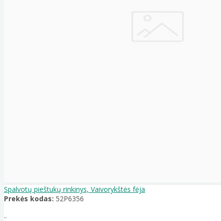
Spalvotų pieštukų rinkinys, Vaivorykštės fėja
Prekės kodas:
52P6356
..