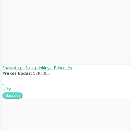
Spalvotų pieštukų rinkinys, Princesės
Prekės kodas:
52P6355
..
49
4
€