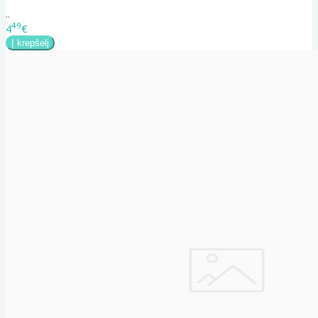
..
49
4
€