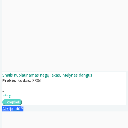
Snails nuplaunamas nagų lakas, Mėlynas dangus
Prekės kodas:
8306
..
49
4
€
%
Akcija
-40