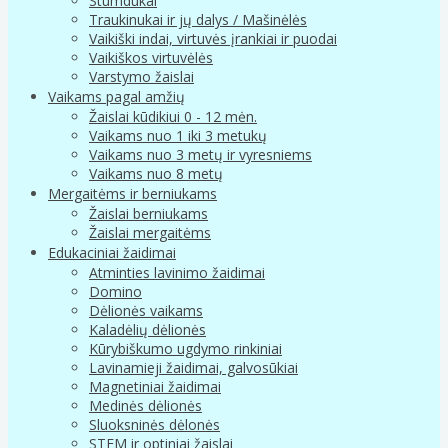
Stumdukai
Traukinukai ir jų dalys / Mašinėlės
Vaikiški indai, virtuvės įrankiai ir puodai
Vaikiškos virtuvėlės
Varstymo žaislai
Vaikams pagal amžių
Žaislai kūdikiui 0 - 12 mėn.
Vaikams nuo 1 iki 3 metukų
Vaikams nuo 3 metų ir vyresniems
Vaikams nuo 8 metų
Mergaitėms ir berniukams
Žaislai berniukams
Žaislai mergaitėms
Edukaciniai žaidimai
Atminties lavinimo žaidimai
Domino
Dėlionės vaikams
Kaladėlių dėlionės
Kūrybiškumo ugdymo rinkiniai
Lavinamieji žaidimai, galvosūkiai
Magnetiniai žaidimai
Medinės dėlionės
Sluoksninės dėlonės
STEM ir optiniai žaislai