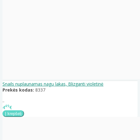
Snails nuplaunamas nagų lakas, Blizganti violetinė
Prekės kodas:
8337
..
49
4
€