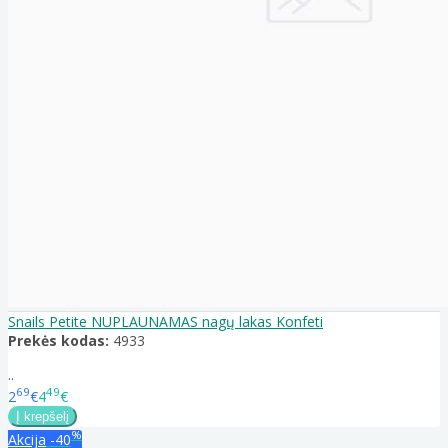
Snails Petite NUPLAUNAMAS nagų lakas Konfeti
Prekės kodas:
4933
..
69
49
2
€
4
€
%
Akcija
-40