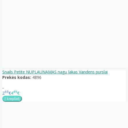
Snails Petite NUPLAUNAMAS nagų lakas Vandens purslai
Prekės kodas:
4896
..
69
49
2
€
4
€