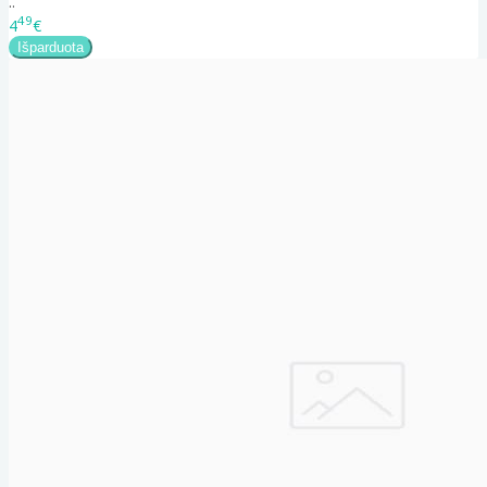
..
49
4
€