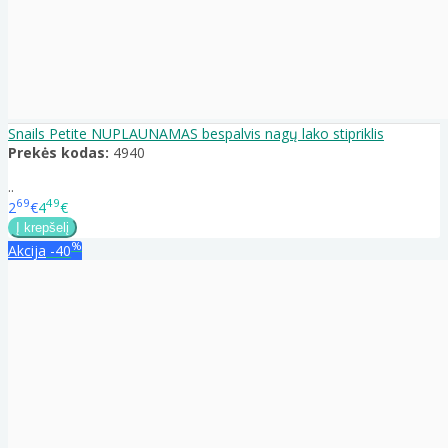
Snails Petite NUPLAUNAMAS bespalvis nagų lako stipriklis
Prekės kodas:
4940
..
69
49
2
€
4
€
%
Akcija
-40