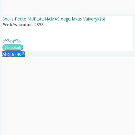
Snails Petite NUPLAUNAMAS nagų lakas Vaivorykštė
Prekės kodas:
4858
..
69
49
2
€
4
€
%
Akcija
-40