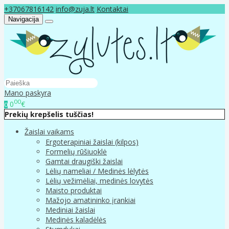
+37067816142
info@zuja.lt
Kontaktai
Navigacija
Mano paskyra
00
0
€
0
Prekių krepšelis tuščias!
Žaislai vaikams
Ergoterapiniai žaislai (kilpos)
Formelių rūšiuoklė
Gamtai draugiški žaislai
Lėlių nameliai / Medinės lėlytės
Lėlių vežimėliai, medinės lovytės
Maisto produktai
Mažojo amatininko įrankiai
Mediniai žaislai
Medinės kaladėlės