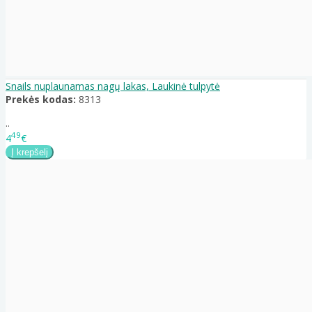
Snails nuplaunamas nagų lakas, Laukinė tulpytė
Prekės kodas:
8313
..
49
4
€