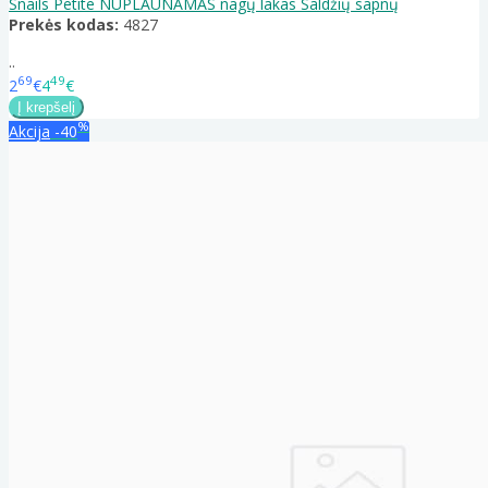
Snails Petite NUPLAUNAMAS nagų lakas Saldžių sapnų
Prekės kodas:
4827
..
69
49
2
€
4
€
%
Akcija
-40