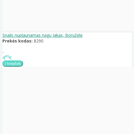
Snails nuplaunamas nagų lakas, Boružėlė
Prekės kodas:
8290
..
49
4
€