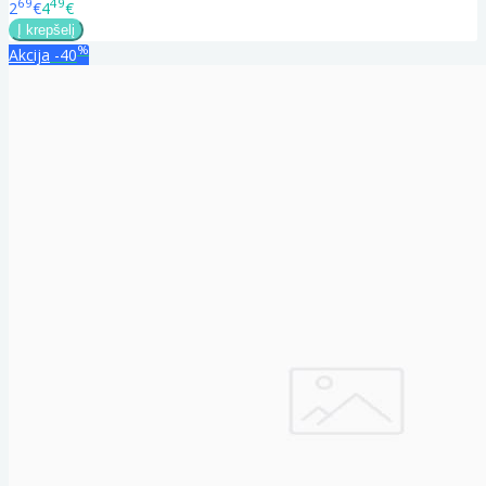
69
49
2
€
4
€
%
Akcija
-40