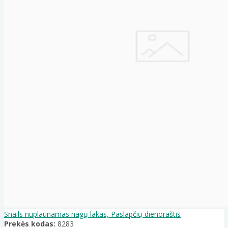
Snails nuplaunamas nagų lakas, Paslapčių dienoraštis
Prekės kodas:
8283