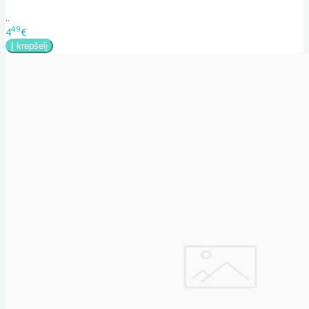
..
49
4
€