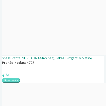
Snails Petite NUPLAUNAMAS nagų lakas Blizganti violetinė
Prekės kodas:
4773
..
49
4
€