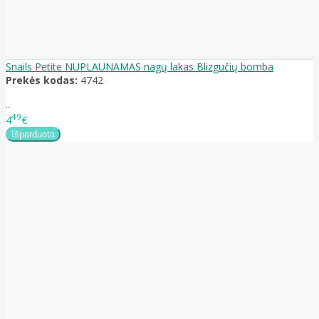
Snails Petite NUPLAUNAMAS nagų lakas Blizgučių bomba
Prekės kodas:
4742
..
49
4
€