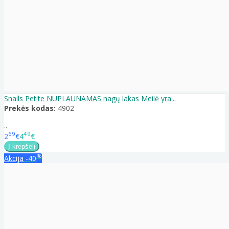
Snails Petite NUPLAUNAMAS nagų lakas Meilė yra...
Prekės kodas:
4902
..
69
49
2
€
4
€
%
Akcija
-40