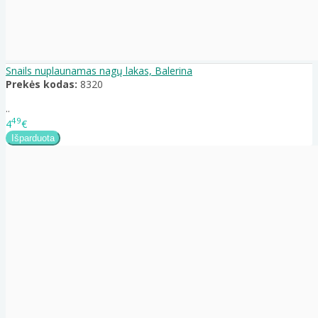
Snails nuplaunamas nagų lakas, Balerina
Prekės kodas:
8320
..
49
4
€